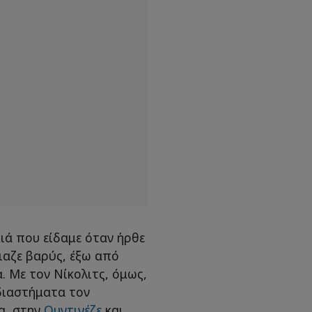
κιά που είδαμε όταν ήρθε
οιαζε βαρύς, έξω από
 Με τον Νίκολιτς, όμως,
 διαστήματα τον
α, στην
Ουντινέζε
και