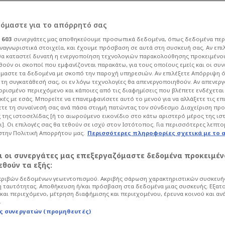
κολιτς-Ριμπάλτα!
ρόμαστε για το απόρρητό σας
ι
603
συνεργάτες μας αποθηκεύουμε προσωπικά δεδομένα, όπως δεδομένα περ
α συμβόλαια μετά
ναγνωριστικά στοιχεία, και έχουμε πρόσβαση σε αυτά στη συσκευή σας. Αν επι
α καταστεί δυνατή η ενεργοποίηση τεχνολογιών παρακολούθησης προκειμένο
ούν οι σκοποί που εμφανίζονται παρακάτω, για τους οποίους εμείς και οι συν
μαστε τα δεδομένα με σκοπό την παροχή υπηρεσιών. Αν επιλέξετε Απόρριψη 
τη συγκατάθεσή σας, οι εν λόγω τεχνολογίες θα απενεργοποιηθούν. Αν απενερ
 ορισμένο περιεχόμενο και κάποιες από τις διαφημίσεις που βλέπετε ενδέχεται 
κές με εσάς. Μπορείτε να επανεμφανίσετε αυτό το μενού για να αλλάξετε τις επ
σφαιρο
Super League
τε τη συναίνεσή σας ανά πάσα στιγμή πατώντας τον σύνδεσμο Διαχείριση πρ
 της ιστοσελίδας [ή το αιωρούμενο εικονίδιο στο κάτω αριστερό μέρος της ισ
μα. Αλλάζει πίστα με σκοπό να φτιάξει
ι]. Οι επιλογές σας θα τεθούν σε ισχύ στον Ιστότοπος. Για περισσότερες λεπτο
ευρωπαϊκής διοργάνωσης. Ποιά
στην Πολιτική Απορρήτου μας.
Περισσότερες πληροφορίες σχετικά με το 
αι οι συνεργάτες μας επεξεργαζόμαστε δεδομένα προκειμέν
θούν τα εξής:
ριβών δεδομένων γεωεντοπισμού. Ακριβής σάρωση χαρακτηριστικών συσκευής
 ταυτότητας. Αποθήκευση ή/και πρόσβαση στα δεδομένα μιας συσκευής. Εξατ
και περιεχόμενο, μέτρηση διαφήμισης και περιεχομένου, έρευνα κοινού και αν
.
ς συνεργατών (προμηθευτές)