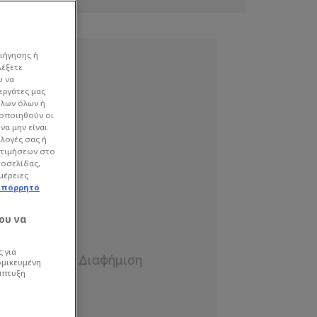
ιήγησης ή
λέξετε
υ να
εργάτες μας
όλων όλων ή
γοποιηθούν οι
να μην είναι
ιλογές σας ή
οτιμήσεων στο
τοσελίδας,
μέρειες
απόρρητό
ου να
 για
ομικευμένη
άπτυξη