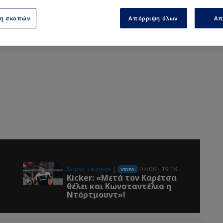
ση σκοπών
Απόρριψη όλων
Απ
Super League
|
07/08 - 19:18
VIDEO
Kicker: «Μετά τον Καρέτσα
θέλει και Κωνσταντέλια η
Ντόρτμουντ»!