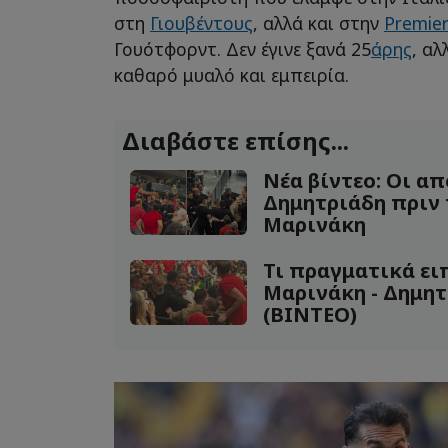
στη
Γιουβέντους
, αλλά και στην
Premie
Γουότφορντ. Δεν έγινε ξανά 25
άρης
, αλ
καθαρό μυαλό και εμπειρία.
Διαβάστε επίσης...
Νέα βίντεο: Οι α
Δημητριάδη πριν 
Μαρινάκη
Τι πραγματικά ει
Μαρινάκη - Δημητ
(BINTEO)