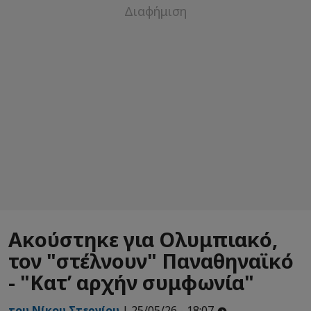
Ακούστηκε για Ολυμπιακό,
τον "στέλνουν" Παναθηναϊκό
- "Κατ’ αρχήν συμφωνία"
του Νίκου Στεργίου
| 25/05/26 - 18:07