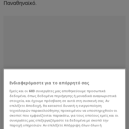
Παναθηναϊκό.
Ενδιαφερόμαστε για το απόρρητό σας
Εμείς και οι
603
συνεργάτες μας αποθηκεύουμε προσωπικά
δεδομένα, όπως δεδομένα περιήγησης ή μοναδικά αναγνωριστικά
στοιχεία, και έχουμε πρόσβαση σε αυτά στη συσκευή σας. Αν
επιλέξετε Αποδοχή, θα καταστεί δυνατή η ενεργοποίηση
τεχνολογιών παρακολούθησης προκειμένου να υποστηριχθούν οι
σκοποί που εμφανίζονται παρακάτω, για τους οποίους εμείς και οι
συνεργάτες μας επεξεργαζόμαστε τα δεδομένα με σκοπό την
παροχή υπηρεσιών. Αν επιλέξετε Απόρριψη όλων όλων ή