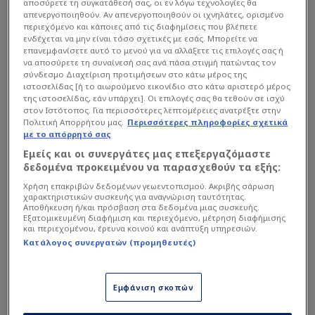
αποσύρετε τη συγκατάθεσή σας, οι εν λόγω τεχνολογίες θα
απενεργοποιηθούν. Αν απενεργοποιηθούν οι ιχνηλάτες, ορισμένο
περιεχόμενο και κάποιες από τις διαφημίσεις που βλέπετε
ενδέχεται να μην είναι τόσο σχετικές με εσάς. Μπορείτε να
επανεμφανίσετε αυτό το μενού για να αλλάξετε τις επιλογές σας ή
να αποσύρετε τη συναίνεσή σας ανά πάσα στιγμή πατώντας τον
σύνδεσμο Διαχείριση προτιμήσεων στο κάτω μέρος της
ιστοσελίδας [ή το αιωρούμενο εικονίδιο στο κάτω αριστερό μέρος
της ιστοσελίδας, εάν υπάρχει]. Οι επιλογές σας θα τεθούν σε ισχύ
στον Ιστότοπος. Για περισσότερες λεπτομέρειες ανατρέξτε στην
Πολιτική Απορρήτου μας.
Περισσότερες πληροφορίες σχετικά
με το απόρρητό σας
Εμείς και οι συνεργάτες μας επεξεργαζόμαστε
δεδομένα προκειμένου να παρασχεθούν τα εξής:
Στο εν λόγω ρεπορτάζ γίνεται λόγος για τον
Χρήση επακριβών δεδομένων γεωεντοπισμού. Ακριβής σάρωση
Γεωργιανό της Σεντ Ετιέν, με την οποία έκανε
χαρακτηριστικών συσκευής για αναγνώριση ταυτότητας.
Αποθήκευση ή/και πρόσβαση στα δεδομένα μιας συσκευής.
εξαιρετική σεζόν στη Β' κατηγορία της Γαλλίας.
Εξατομικευμένη διαφήμιση και περιεχόμενο, μέτρηση διαφήμισης
και περιεχομένου, έρευνα κοινού και ανάπτυξη υπηρεσιών.
Αναφέρεται μεταξύ άλλων πως ο διεθνής άσςο
Κατάλογος συνεργατών (προμηθευτές)
βρίσκεται κοντά στην αποχώρηση, αλλά η γαλλική
ομάδα αξιώνει 15 εκατομμύρια ευρώ από
οποιονδήποτε ενδιαφερόμενο προκειμένου να
Εμφάνιση σκοπών
μπει σε συζητήσεις.