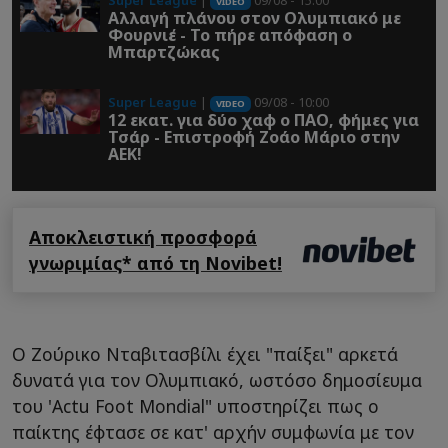
Super League
|
09/08 - 15:00
VIDEO
Αλλαγή πλάνου στον Ολυμπιακό με
Φουρνιέ - Το πήρε απόφαση ο
Μπαρτζώκας
Super League
|
09/08 - 10:00
VIDEO
12 εκατ. για δύο χαφ ο ΠΑΟ, φήμες για
Τσάρ - Επιστροφή Ζοάο Μάριο στην
ΑΕΚ!
Αποκλειστική προσφορά
γνωριμίας* από τη Novibet!
Ο Ζούρικο Νταβιτασβίλι έχει "παίξει" αρκετά
δυνατά για τον Ολυμπιακό, ωστόσο δημοσίευμα
του 'Actu Foot Mondial" υποστηρίζει πως ο
παίκτης έφτασε σε κατ' αρχήν συμφωνία με τον