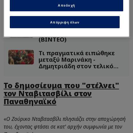
Αποδοχή
Διαβάστε επίσης...
Απόρριψη όλων
Υπάρχουν κάποιοι όροι στο
συμβόλαιο του Νέστρουπ
(BINTEO)
Τι πραγματικά ειπώθηκε
μεταξύ Μαρινάκη -
Δημητριάδη στον τελικό
(BINTEO)
Το δημοσίευμα που "στέλνει"
τον Νταβιτασβίλι στον
Παναθηναϊκό
«
Ο Ζούρικο Νταβιτασβίλι πλησιάζει στην αποχώρησή
του, έχοντας φτάσει σε κατ' αρχήν συμφωνία με τον