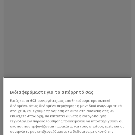
Ενδιαφερόμαστε για το απόρρητό σας
Εμείς και οι
603
συνεργάτες μας αποθηκεύουμε προσωπικά
δεδομένα, όπως δεδομένα περιήγησης ή μοναδικά αναγνωριστικά
στοιχεία, και έχουμε πρόσβαση σε αυτά στη συσκευή σας. Αν
επιλέξετε Αποδοχή, θα καταστεί δυνατή η ενεργοποίηση
τεχνολογιών παρακολούθησης προκειμένου να υποστηριχθούν οι
σκοποί που εμφανίζονται παρακάτω, για τους οποίους εμείς και οι
συνεργάτες μας επεξεργαζόμαστε τα δεδομένα με σκοπό την