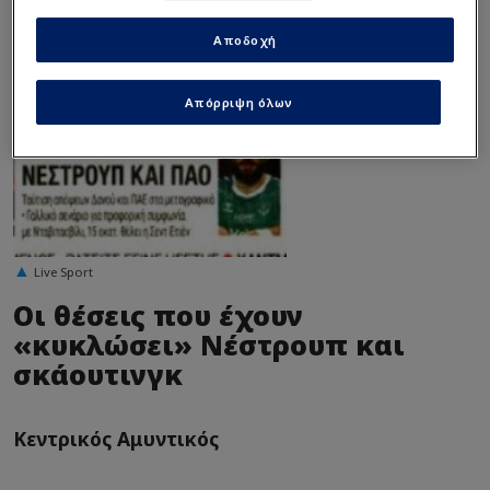
Υπάρχουν κάποιοι όροι στο
συμβόλαιο του Νέστρουπ
Αποδοχή
(BINTEO)
Απόρριψη όλων
Live Sport
Οι θέσεις που έχουν
«κυκλώσει» Νέστρουπ και
σκάουτινγκ
Κεντρικός Αμυντικός