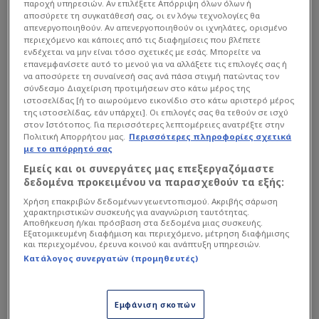
παροχή υπηρεσιών. Αν επιλέξετε Απόρριψη όλων όλων ή
αποσύρετε τη συγκατάθεσή σας, οι εν λόγω τεχνολογίες θα
απενεργοποιηθούν. Αν απενεργοποιηθούν οι ιχνηλάτες, ορισμένο
περιεχόμενο και κάποιες από τις διαφημίσεις που βλέπετε
ενδέχεται να μην είναι τόσο σχετικές με εσάς. Μπορείτε να
επανεμφανίσετε αυτό το μενού για να αλλάξετε τις επιλογές σας ή
να αποσύρετε τη συναίνεσή σας ανά πάσα στιγμή πατώντας τον
σύνδεσμο Διαχείριση προτιμήσεων στο κάτω μέρος της
ιστοσελίδας [ή το αιωρούμενο εικονίδιο στο κάτω αριστερό μέρος
της ιστοσελίδας, εάν υπάρχει]. Οι επιλογές σας θα τεθούν σε ισχύ
Το πλάνο περιλαμβάνει 4 έως 6 στοχευμένες,
στον Ιστότοπος. Για περισσότερες λεπτομέρειες ανατρέξτε στην
Πολιτική Απορρήτου μας.
Περισσότερες πληροφορίες σχετικά
«ενδεκαδάτες» μεταγραφές με σκοπό την
με το απόρρητό σας
ποιοτική αναβάθμιση του κορμού πριν από τα
Εμείς και οι συνεργάτες μας επεξεργαζόμαστε
προκριματικά του Conference League.
δεδομένα προκειμένου να παρασχεθούν τα εξής:
Χρήση επακριβών δεδομένων γεωεντοπισμού. Ακριβής σάρωση
χαρακτηριστικών συσκευής για αναγνώριση ταυτότητας.
Αποθήκευση ή/και πρόσβαση στα δεδομένα μιας συσκευής.
Διαβάστε επίσης...
Εξατομικευμένη διαφήμιση και περιεχόμενο, μέτρηση διαφήμισης
και περιεχομένου, έρευνα κοινού και ανάπτυξη υπηρεσιών.
Το περίεργο που συμβαίνει
Κατάλογος συνεργατών (προμηθευτές)
με τον Νέστρουπ, τον νέο
προπονητή του ΠΑΟ
Εμφάνιση σκοπών