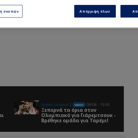
ση σκοπών
Απόρριψη όλων
Απ
Super League
|
08/08 - 13:00
VIDEO
Ξεπερνά τα όρια στον
αι
Ολυμπιακό για Γιάρεμτσουκ -
Βρέθηκε ομάδα για Ταρέμι!