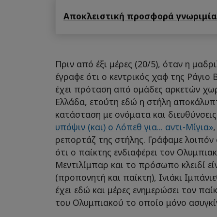
Αποκλειστική προσφορά γνωριμίας
Πριν από έξι μέρες (20/5), όταν η μαδρ
έγραφε ότι ο κεντρικός χαφ της Ράγιο 
έχει πρόταση από ομάδες αρκετών χωρ
Ελλάδα, ετούτη εδώ η στήλη αποκάλυπτ
κατάσταση με ονόματα και διευθύνσεις
υπόψιν (και) ο Λόπεθ για... αντι-Μίγια»
ρεπορτάζ της στήλης. Γράφαμε λοιπόν 
ότι ο παίκτης ενδιαφέρει τον Ολυμπια
Μεντιλίμπαρ και το πρόσωπο κλειδί είν
(προπονητή και παίκτη), Ινιάκι Ιμπάνι
έχει εδώ και μέρες ενημερώσει τον παί
του Ολυμπιακού το οποίο μόνο ασυγκίν