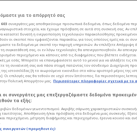
πιβεβαίωση και η
ρόμαστε για το απόρρητό σας
ι
603
συνεργάτες μας αποθηκεύουμε προσωπικά δεδομένα, όπως δεδομένα περ
θ - Και 2ος (;) από
ναγνωριστικά στοιχεία, και έχουμε πρόσβαση σε αυτά στη συσκευή σας. Αν επι
α καταστεί δυνατή η ενεργοποίηση τεχνολογιών παρακολούθησης προκειμένο
ούν οι σκοποί που εμφανίζονται παρακάτω, για τους οποίους εμείς και οι συν
μαστε τα δεδομένα με σκοπό την παροχή υπηρεσιών. Αν επιλέξετε Απόρριψη 
τη συγκατάθεσή σας, οι εν λόγω τεχνολογίες θα απενεργοποιηθούν. Αν απενερ
 ορισμένο περιεχόμενο και κάποιες από τις διαφημίσεις που βλέπετε ενδέχεται 
κές με εσάς. Μπορείτε να επανεμφανίσετε αυτό το μενού για να αλλάξετε τις επ
Super League
τε τη συναίνεσή σας ανά πάσα στιγμή πατώντας τον σύνδεσμο Διαχείριση πρ
 της ιστοσελίδας [ή το αιωρούμενο εικονίδιο στο κάτω αριστερό μέρος της ισ
ντιλίμπαρ ήδη έχει μιλήσει με τον
ι]. Οι επιλογές σας θα τεθούν σε ισχύ στον Ιστότοπος. Για περισσότερες λεπτο
του Ολυμπιακού βρίσκεται ένας ακόμα
στην Πολιτική Απορρήτου μας.
Περισσότερες πληροφορίες σχετικά με το 
αι οι συνεργάτες μας επεξεργαζόμαστε δεδομένα προκειμέν
θούν τα εξής:
ριβών δεδομένων γεωεντοπισμού. Ακριβής σάρωση χαρακτηριστικών συσκευής
 ταυτότητας. Αποθήκευση ή/και πρόσβαση στα δεδομένα μιας συσκευής. Εξατ
και περιεχόμενο, μέτρηση διαφήμισης και περιεχομένου, έρευνα κοινού και αν
.
ς συνεργατών (προμηθευτές)