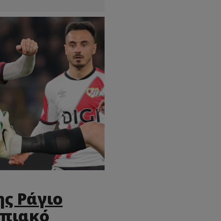
ης Ράγιο
μπιακό