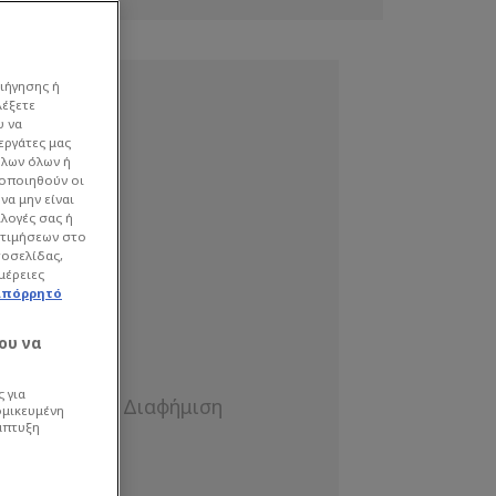
ιήγησης ή
λέξετε
υ να
εργάτες μας
όλων όλων ή
γοποιηθούν οι
να μην είναι
ιλογές σας ή
οτιμήσεων στο
τοσελίδας,
μέρειες
απόρρητό
ου να
 για
ομικευμένη
άπτυξη