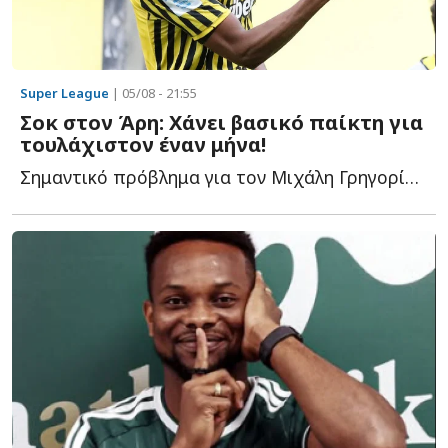
Super League
| 05/08 - 21:55
Σοκ στον Άρη: Χάνει βασικό παίκτη για
τουλάχιστον έναν μήνα!
Σημαντικό πρόβλημα για τον Μιχάλη Γρηγορίου ο τραυματίσμος τ...