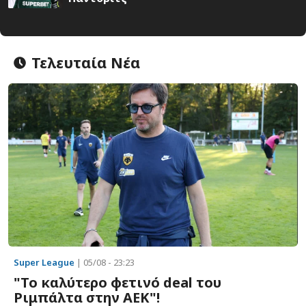
Τελευταία Νέα
Super League
| 05/08 - 23:23
"Το καλύτερο φετινό deal του
Ριμπάλτα στην ΑΕΚ"!