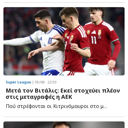
Super League
| 05/08 - 22:59
Μετά τον Βιτάλις: Εκεί στοχεύει πλέον
στις μεταγραφές η ΑΕΚ
Πού στρέφονται οι Κιτρινόμαυροι στο μ...