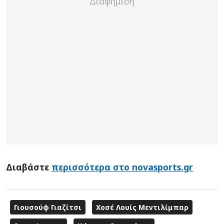
Διαβάστε
περισσότερα στο novasports.gr
Γιουσούφ Γιαζίτσι
Χοσέ Λουίς Μεντιλίμπαρ