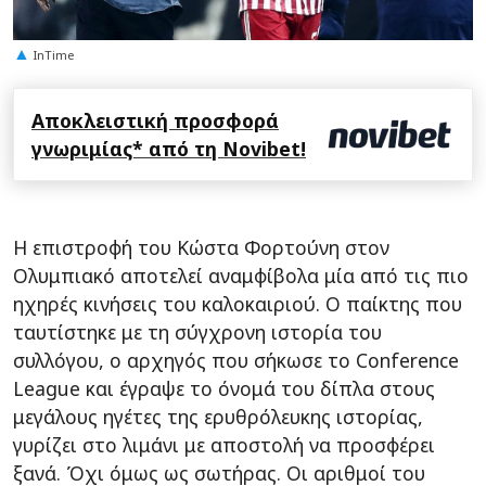
InTime
Αποκλειστική προσφορά
γνωριμίας* από τη Novibet!
Η επιστροφή του Κώστα Φορτούνη στον
Ολυμπιακό αποτελεί αναμφίβολα μία από τις πιο
ηχηρές κινήσεις του καλοκαιριού. Ο παίκτης που
ταυτίστηκε με τη σύγχρονη ιστορία του
συλλόγου, ο αρχηγός που σήκωσε το Conference
League και έγραψε το όνομά του δίπλα στους
μεγάλους ηγέτες της ερυθρόλευκης ιστορίας,
γυρίζει στο λιμάνι με αποστολή να προσφέρει
ξανά. Όχι όμως ως σωτήρας. Οι αριθμοί του