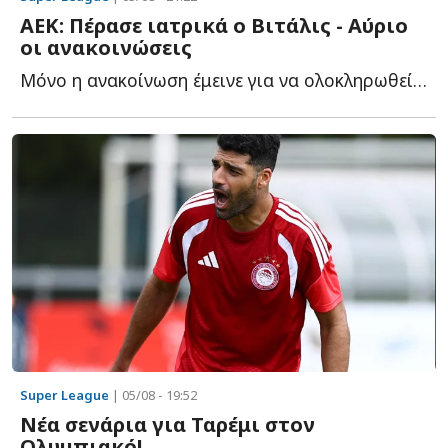
ΑΕΚ: Πέρασε ιατρικά ο Βιτάλις - Αύριο
οι ανακοινώσεις
Μόνο η ανακοίνωση έμεινε για να ολοκληρωθεί και τυπικά η...
Super League
| 05/08 - 19:52
Νέα σενάρια για Ταρέμι στον
Ολυμπιακό!