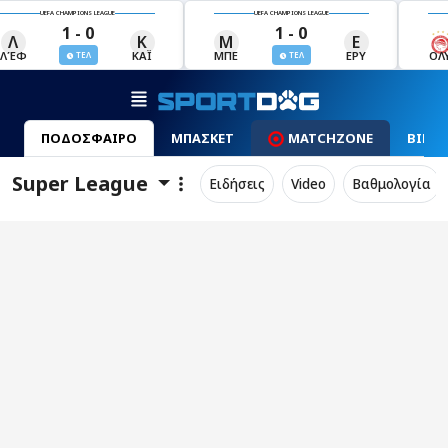
UEFA CHAMPIONS LEAGUE
UEFA CHAMPIONS LEAGUE
1 - 0
0 - 0
Μ
Ε
Ν
Σ
ΜΠΕ
ΕΡΥ
ΟΛΥ
ΝΑΪ
ΣΕΝ
ΤΕΛ
ΤΕΛ
ΠΟΔΟΣΦΑΙΡΟ
ΜΠΑΣΚΕΤ
MATCHZONE
ΒΙΝΤ
Super League
Ειδήσεις
Video
Βαθμολογία