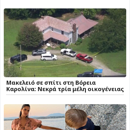
Μακελειό σε σπίτι στη Βόρεια
Καρολίνα: Νεκρά τρία μέλη οικογένειας