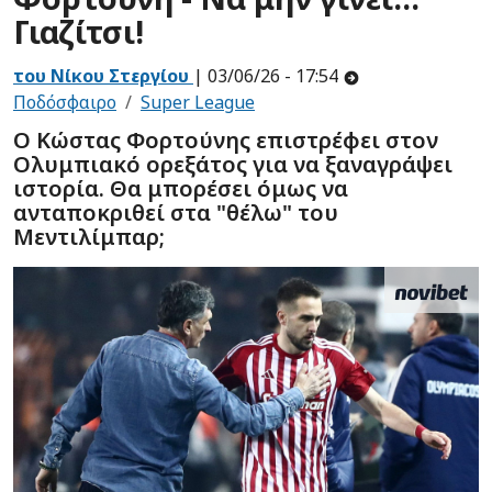
Γιαζίτσι!
του Νίκου Στεργίου
| 03/06/26 - 17:54
Ποδόσφαιρο
Super League
Ο Κώστας Φορτούνης επιστρέφει στον
Ολυμπιακό ορεξάτος για να ξαναγράψει
ιστορία. Θα μπορέσει όμως να
ανταποκριθεί στα "θέλω" του
Μεντιλίμπαρ;