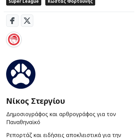
Super League
Κώστας Φορτούνης
Νίκος Στεργίου
Δημοσιογράφος και αρθρογράφος για τον
Παναθηναϊκό
Ρεπορτάζ και ειδήσεις αποκλειστικά για την