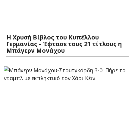
Η Χρυσή Βίβλος του Κυπέλλου
Γερμανίας - Έφτασε τους 21 τίτλους η
Μπάγερν Μονάχου