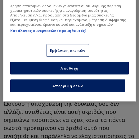
Χρήση επακριβών δεδομένων γεωεντοπισμού. Ακριβής σάρωση
χαρακτηριστικών συσκευής για αναγνώριση ταυτότητας.
Αποθήκευση ή/και πρόσβαση στα δεδομένα μιας συσκευής.
Εξατομικευμένη διαφήμιση και περιεχόμενο, μέτρηση διαφήμισης
και περιεχομένου, έρευνα κοινού και ανάπτυξη υπηρεσιών.
Κατάλογος συνεργατών (προμηθευτές)
Εμφάνιση σκοπών
Αποδοχή
Απόρριψη όλων
Ωστόσο η υποχρέωση της δουλειάς σου δεν
αλλάζει αντιθέτως είναι αυτή ακριβώς που
σημειώνω παραπάνω: να έχεις κάνει τα πάντα
σωστά προκειμένου να βρεθεί αυτό που
αναζητείς και παράλληλα να ελαχιστοποιήσεις το