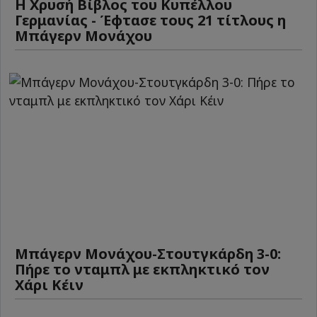
Η Χρυσή Βίβλος του Κυπέλλου
Γερμανίας - Έφτασε τους 21 τίτλους η
Μπάγερν Μονάχου
Μπάγερν Μονάχου-Στουτγκάρδη 3-0:
Πήρε το νταμπλ με εκπληκτικό τον
Χάρι Κέιν