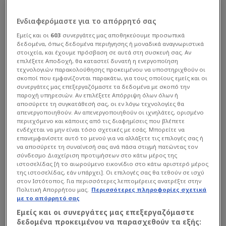
ψάχνεις, βάση χαρακτηριστικών, βιογραφικού,
ποιότητας και το οποίο έχεις ανάγκη, αυτό να
Ενδιαφερόμαστε για το απόρρητό σας
μην αποδώσει στο χορτάρι τα αναμενόμενα, ίσως
Εμείς και οι
603
συνεργάτες μας αποθηκεύουμε προσωπικά
δεδομένα, όπως δεδομένα περιήγησης ή μοναδικά αναγνωριστικά
ούτε τα βασικά!
στοιχεία, και έχουμε πρόσβαση σε αυτά στη συσκευή σας. Αν
επιλέξετε Αποδοχή, θα καταστεί δυνατή η ενεργοποίηση
τεχνολογιών παρακολούθησης προκειμένου να υποστηριχθούν οι
σκοποί που εμφανίζονται παρακάτω, για τους οποίους εμείς και οι
συνεργάτες μας επεξεργαζόμαστε τα δεδομένα με σκοπό την
παροχή υπηρεσιών. Αν επιλέξετε Απόρριψη όλων όλων ή
αποσύρετε τη συγκατάθεσή σας, οι εν λόγω τεχνολογίες θα
απενεργοποιηθούν. Αν απενεργοποιηθούν οι ιχνηλάτες, ορισμένο
περιεχόμενο και κάποιες από τις διαφημίσεις που βλέπετε
ενδέχεται να μην είναι τόσο σχετικές με εσάς. Μπορείτε να
επανεμφανίσετε αυτό το μενού για να αλλάξετε τις επιλογές σας ή
να αποσύρετε τη συναίνεσή σας ανά πάσα στιγμή πατώντας τον
σύνδεσμο Διαχείριση προτιμήσεων στο κάτω μέρος της
ιστοσελίδας [ή το αιωρούμενο εικονίδιο στο κάτω αριστερό μέρος
της ιστοσελίδας, εάν υπάρχει]. Οι επιλογές σας θα τεθούν σε ισχύ
στον Ιστότοπος. Για περισσότερες λεπτομέρειες ανατρέξτε στην
Πολιτική Απορρήτου μας.
Περισσότερες πληροφορίες σχετικά
με το απόρρητό σας
Εμείς και οι συνεργάτες μας επεξεργαζόμαστε
δεδομένα προκειμένου να παρασχεθούν τα εξής: