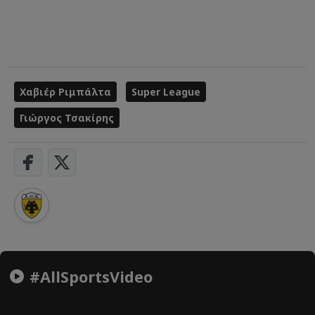
Χαβιέρ Ριμπάλτα
Super League
Γιώργος Τσακίρης
#AllSportsVideo