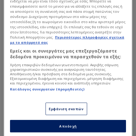
ενδέχεται να μην είναι τόσο σχετικές με εσάς. Μπορείτε να
επανεμφανίσετε αυτό το μενού για να αλλάξετε τις επιλογές σας ή
να αποσύρετε τη συναίνεσή σας ανά πάσα στιγμή πατώντας τον
σύνδεσμο Διαχείριση προτιμήσεων στο κάτω μέρος της
Όπως αναφέρει το ιταλικό Μέσο, ο Παγιέρο
ιστοσελίδας [ή το αιωρούμενο εικονίδιο στο κάτω αριστερό μέρος
της ιστοσελίδας, εάν υπάρχει]. Οι επιλογές σας θα τεθούν σε ισχύ
παραμένει σε αναζήτηση νέου σταθμού στην
στον Ιστότοπος. Για περισσότερες λεπτομέρειες ανατρέξτε στην
καριέρα του, με αρκετούς συλλόγους να έχουν
Πολιτική Απορρήτου μας.
Περισσότερες πληροφορίες σχετικά
με το απόρρητό σας
δείξει ενδιαφέρον το τελευταίο διάστημα,
Εμείς και οι συνεργάτες μας επεξεργαζόμαστε
ανάμεσά τους και ο
ΠΑΟΚ
με τη
Ρεάλ Σοσιεδάδ
.
δεδομένα προκειμένου να παρασχεθούν τα εξής:
Χρήση επακριβών δεδομένων γεωεντοπισμού. Ακριβής σάρωση
χαρακτηριστικών συσκευής για αναγνώριση ταυτότητας.
Διαβάστε επίσης...
Αποθήκευση ή/και πρόσβαση στα δεδομένα μιας συσκευής.
Εξατομικευμένη διαφήμιση και περιεχόμενο, μέτρηση διαφήμισης
ΠΑΟΚ: Ξεκάθαρη η στάση
και περιεχομένου, έρευνα κοινού και ανάπτυξη υπηρεσιών.
Κατάλογος συνεργατών (προμηθευτές)
της Κρουζ Αζούλ για
Γιακουμάκη - Το "αγκάθι"
Εμφάνιση σκοπών
Η διαφορά ΠΑΟΚ-
Άουγκσμπουργκ για
Γιαννούλη - Φόβος για άλλη
Αποδοχή
ελληνική ομάδα!