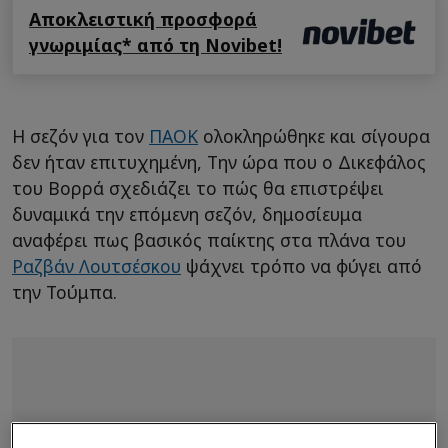
Αποκλειστική προσφορά
γνωριμίας* από τη Novibet!
Η σεζόν για τον
ΠΑΟΚ
ολοκληρώθηκε και σίγουρα
δεν ήταν επιτυχημένη, Την ώρα που ο Δικεφάλος
του Βορρά σχεδιάζει το πώς θα επιστρέψει
δυναμικά την επόμενη σεζόν, δημοσίευμα
αναφέρει πως βασικός παίκτης στα πλάνα του
Ραζβάν Λουτσέσκου
ψάχνει τρόπο να φύγει από
την Τούμπα.