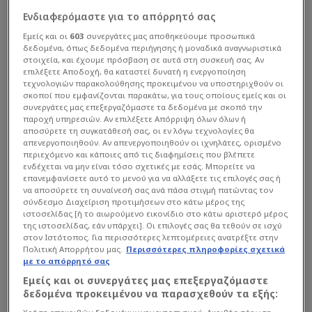
Ενδιαφερόμαστε για το απόρρητό σας
Εμείς και οι
603
συνεργάτες μας αποθηκεύουμε προσωπικά
δεδομένα, όπως δεδομένα περιήγησης ή μοναδικά αναγνωριστικά
στοιχεία, και έχουμε πρόσβαση σε αυτά στη συσκευή σας. Αν
επιλέξετε Αποδοχή, θα καταστεί δυνατή η ενεργοποίηση
τεχνολογιών παρακολούθησης προκειμένου να υποστηριχθούν οι
σκοποί που εμφανίζονται παρακάτω, για τους οποίους εμείς και οι
συνεργάτες μας επεξεργαζόμαστε τα δεδομένα με σκοπό την
παροχή υπηρεσιών. Αν επιλέξετε Απόρριψη όλων όλων ή
αποσύρετε τη συγκατάθεσή σας, οι εν λόγω τεχνολογίες θα
απενεργοποιηθούν. Αν απενεργοποιηθούν οι ιχνηλάτες, ορισμένο
περιεχόμενο και κάποιες από τις διαφημίσεις που βλέπετε
ενδέχεται να μην είναι τόσο σχετικές με εσάς. Μπορείτε να
επανεμφανίσετε αυτό το μενού για να αλλάξετε τις επιλογές σας ή
να αποσύρετε τη συναίνεσή σας ανά πάσα στιγμή πατώντας τον
σύνδεσμο Διαχείριση προτιμήσεων στο κάτω μέρος της
ιστοσελίδας [ή το αιωρούμενο εικονίδιο στο κάτω αριστερό μέρος
της ιστοσελίδας, εάν υπάρχει]. Οι επιλογές σας θα τεθούν σε ισχύ
στον Ιστότοπος. Για περισσότερες λεπτομέρειες ανατρέξτε στην
Πολιτική Απορρήτου μας.
Περισσότερες πληροφορίες σχετικά
με το απόρρητό σας
Εμείς και οι συνεργάτες μας επεξεργαζόμαστε
δεδομένα προκειμένου να παρασχεθούν τα εξής: