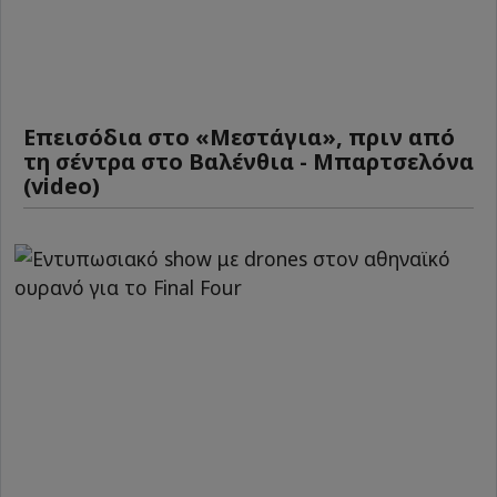
Επεισόδια στο «Μεστάγια», πριν από
τη σέντρα στο Βαλένθια - Μπαρτσελόνα
(video)