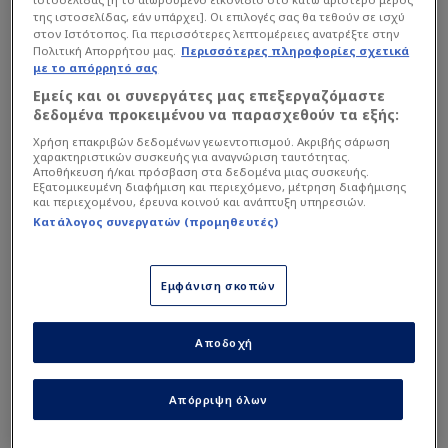
της ιστοσελίδας, εάν υπάρχει]. Οι επιλογές σας θα τεθούν σε ισχύ
στον Ιστότοπος. Για περισσότερες λεπτομέρειες ανατρέξτε στην
Πολιτική Απορρήτου μας.
Περισσότερες πληροφορίες σχετικά
με το απόρρητό σας
Εμείς και οι συνεργάτες μας επεξεργαζόμαστε
δεδομένα προκειμένου να παρασχεθούν τα εξής:
«Γιόβιτς+2 στο κάδρο», γράφει η εφημερίδα
Χρήση επακριβών δεδομένων γεωεντοπισμού. Ακριβής σάρωση
Sportday στο πρωτοσέλιδο της και αναφέρεται
χαρακτηριστικών συσκευής για αναγνώριση ταυτότητας.
Αποθήκευση ή/και πρόσβαση στα δεδομένα μιας συσκευής.
στο ρεπορτάζ της ποδοσφαιρικής
ΑΕΚ
και την
Εξατομικευμένη διαφήμιση και περιεχόμενο, μέτρηση διαφήμισης
περίπτωση του Σέρβου επιθετικού.
και περιεχομένου, έρευνα κοινού και ανάπτυξη υπηρεσιών.
Κατάλογος συνεργατών (προμηθευτές)
Διαβάστε επίσης...
Εμφάνιση σκοπών
Ο υπεραπαραίτητος στην
ΑΕΚ του Μάριου
Αποδοχή
Ηλιόπουλου - Τον
παρακολουθούν στενά
ΑΕΚ και Ολυμπιακός για
Απόρριψη όλων
χαφ 14 εκατ. από την
Αγγλία - Άμεσα οι εξελίξεις!