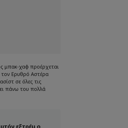
ός μπακ-χαφ προέρχεται
ε τον Ερυθρό Αστέρα
ασίστ σε όλες τις
ψει πάνω του πολλά
υτόν εξτρέμ ο