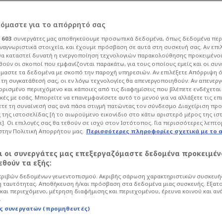
ρόμαστε για το απόρρητό σας
ι
603
συνεργάτες μας αποθηκεύουμε προσωπικά δεδομένα, όπως δεδομένα περ
ναγνωριστικά στοιχεία, και έχουμε πρόσβαση σε αυτά στη συσκευή σας. Αν επι
α καταστεί δυνατή η ενεργοποίηση τεχνολογιών παρακολούθησης προκειμένο
ε μιλήσει ο Νίκολιτς
ούν οι σκοποί που εμφανίζονται παρακάτω, για τους οποίους εμείς και οι συν
μαστε τα δεδομένα με σκοπό την παροχή υπηρεσιών. Αν επιλέξετε Απόρριψη 
τη συγκατάθεσή σας, οι εν λόγω τεχνολογίες θα απενεργοποιηθούν. Αν απενερ
 Μπακ-χαφ 7 εκατ.
 ορισμένο περιεχόμενο και κάποιες από τις διαφημίσεις που βλέπετε ενδέχεται 
κές με εσάς. Μπορείτε να επανεμφανίσετε αυτό το μενού για να αλλάξετε τις επ
τε τη συναίνεσή σας ανά πάσα στιγμή πατώντας τον σύνδεσμο Διαχείριση πρ
 της ιστοσελίδας [ή το αιωρούμενο εικονίδιο στο κάτω αριστερό μέρος της ισ
ι]. Οι επιλογές σας θα τεθούν σε ισχύ στον Ιστότοπος. Για περισσότερες λεπτο
στην Πολιτική Απορρήτου μας.
Περισσότερες πληροφορίες σχετικά με το 
Ποδόσφαιρο
Super League
αι οι συνεργάτες μας επεξεργαζόμαστε δεδομένα προκειμέν
ίπτωση για το αριστερό άκρο της
θούν τα εξής:
ν στο προσκήνιο οι Σέρβοι.
ριβών δεδομένων γεωεντοπισμού. Ακριβής σάρωση χαρακτηριστικών συσκευής
 ταυτότητας. Αποθήκευση ή/και πρόσβαση στα δεδομένα μιας συσκευής. Εξατ
και περιεχόμενο, μέτρηση διαφήμισης και περιεχομένου, έρευνα κοινού και αν
.
ς συνεργατών (προμηθευτές)