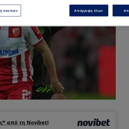
ση σκοπών
Απόρριψη όλων
Απ
* από τη Novibet!