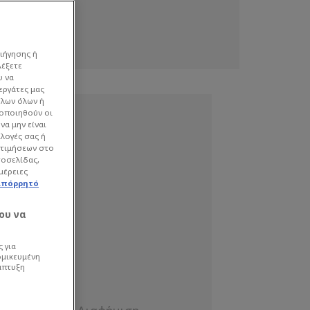
ιήγησης ή
λέξετε
υ να
εργάτες μας
όλων όλων ή
γοποιηθούν οι
να μην είναι
ιλογές σας ή
οτιμήσεων στο
τοσελίδας,
μέρειες
απόρρητό
ου να
 για
ομικευμένη
άπτυξη