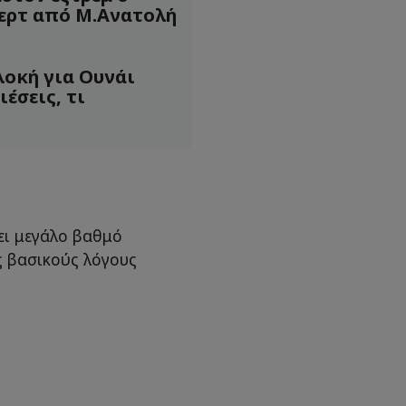
ερτ από Μ.Ανατολή
οκή για Ουνάι
ιέσεις, τι
ει μεγάλο βαθμό
ς βασικούς λόγους