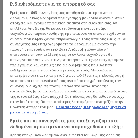
Ενδιαφερόμαστε για το απόρρητό σας
Εμείς και οι
603
συνεργάτες μας αποθηκεύουμε προσωπικά
δεδομένα, όπως δεδομένα περιήγησης ή μοναδικά αναγνωριστικά
στοιχεία, και έχουμε πρόσβαση σε αυτά στη συσκευή σας. Αν
επιλέξετε Αποδοχή, θα καταστεί δυνατή η ενεργοποίηση
τεχνολογιών παρακολούθησης προκειμένου να υποστηριχθούν οι
σκοποί που εμφανίζονται παρακάτω, για τους οποίους εμείς και οι
συνεργάτες μας επεξεργαζόμαστε τα δεδομένα με σκοπό την
παροχή υπηρεσιών. Αν επιλέξετε Απόρριψη όλων όλων ή
αποσύρετε τη συγκατάθεσή σας, οι εν λόγω τεχνολογίες θα
απενεργοποιηθούν. Αν απενεργοποιηθούν οι ιχνηλάτες, ορισμένο
περιεχόμενο και κάποιες από τις διαφημίσεις που βλέπετε
ενδέχεται να μην είναι τόσο σχετικές με εσάς. Μπορείτε να
επανεμφανίσετε αυτό το μενού για να αλλάξετε τις επιλογές σας ή
να αποσύρετε τη συναίνεσή σας ανά πάσα στιγμή πατώντας τον
σύνδεσμο Διαχείριση προτιμήσεων στο κάτω μέρος της
ιστοσελίδας [ή το αιωρούμενο εικονίδιο στο κάτω αριστερό μέρος
της ιστοσελίδας, εάν υπάρχει]. Οι επιλογές σας θα τεθούν σε ισχύ
στον Ιστότοπος. Για περισσότερες λεπτομέρειες ανατρέξτε στην
Πολιτική Απορρήτου μας.
Περισσότερες πληροφορίες σχετικά
με το απόρρητό σας
Εμείς και οι συνεργάτες μας επεξεργαζόμαστε
δεδομένα προκειμένου να παρασχεθούν τα εξής:
Χρήση επακριβών δεδομένων γεωεντοπισμού. Ακριβής σάρωση