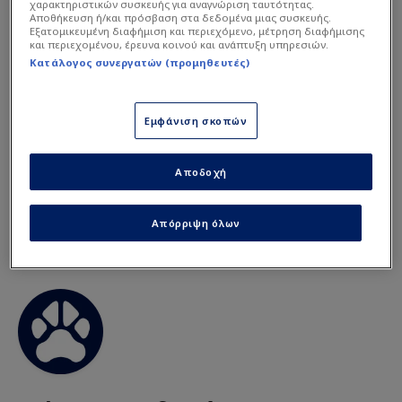
χαρακτηριστικών συσκευής για αναγνώριση ταυτότητας.
Αποθήκευση ή/και πρόσβαση στα δεδομένα μιας συσκευής.
Εξατομικευμένη διαφήμιση και περιεχόμενο, μέτρηση διαφήμισης
Διαβάστε
περισσότερα στο novasports.gr
και περιεχομένου, έρευνα κοινού και ανάπτυξη υπηρεσιών.
Κατάλογος συνεργατών (προμηθευτές)
Super League
Εμφάνιση σκοπών
Αποδοχή
Απόρριψη όλων