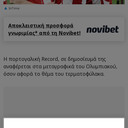
InTime
Αποκλειστική προσφορά
γνωριμίας* από τη Novibet!
Η πορτογαλική Record, σε δημοσίευμά της
αναφέρεται στα μεταγραφικά του Ολυμπιακού,
όσον αφορά το θέμα του τερματοφύλακα.