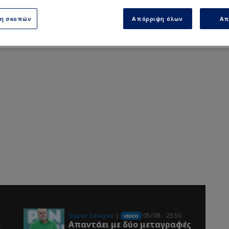
ση σκοπών
Απόρριψη όλων
Απ
Super League
|
05/08 - 23:50
VIDEO
ι
Απαντάει με δύο μεταγραφές