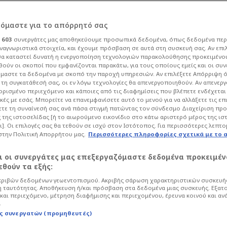
ρόμαστε για το απόρρητό σας
ι
603
συνεργάτες μας αποθηκεύουμε προσωπικά δεδομένα, όπως δεδομένα περ
ναγνωριστικά στοιχεία, και έχουμε πρόσβαση σε αυτά στη συσκευή σας. Αν επι
α καταστεί δυνατή η ενεργοποίηση τεχνολογιών παρακολούθησης προκειμένο
ΑΟΚ του βάζει
ούν οι σκοποί που εμφανίζονται παρακάτω, για τους οποίους εμείς και οι συν
μαστε τα δεδομένα με σκοπό την παροχή υπηρεσιών. Αν επιλέξετε Απόρριψη 
τη συγκατάθεσή σας, οι εν λόγω τεχνολογίες θα απενεργοποιηθούν. Αν απενερ
 αυτός επενδύει
 ορισμένο περιεχόμενο και κάποιες από τις διαφημίσεις που βλέπετε ενδέχεται 
κές με εσάς. Μπορείτε να επανεμφανίσετε αυτό το μενού για να αλλάξετε τις επ
τε τη συναίνεσή σας ανά πάσα στιγμή πατώντας τον σύνδεσμο Διαχείριση πρ
 της ιστοσελίδας [ή το αιωρούμενο εικονίδιο στο κάτω αριστερό μέρος της ισ
ι]. Οι επιλογές σας θα τεθούν σε ισχύ στον Ιστότοπος. Για περισσότερες λεπτο
στην Πολιτική Απορρήτου μας.
Περισσότερες πληροφορίες σχετικά με το 
Ποδόσφαιρο
Super League
αι οι συνεργάτες μας επεξεργαζόμαστε δεδομένα προκειμέν
τινό καλοκαίρι μπορεί ο συγκεκριμένος
θούν τα εξής:
ύρια στα ταμεία της ΠΑΕ, όμως το
ριβών δεδομένων γεωεντοπισμού. Ακριβής σάρωση χαρακτηριστικών συσκευής
διος για την ώρα δεν το σκέφτεται...
 ταυτότητας. Αποθήκευση ή/και πρόσβαση στα δεδομένα μιας συσκευής. Εξατ
και περιεχόμενο, μέτρηση διαφήμισης και περιεχομένου, έρευνα κοινού και αν
.
ς συνεργατών (προμηθευτές)