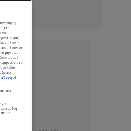
ιήγησης ή
λέξετε
υ να
εργάτες μας
όλων όλων ή
γοποιηθούν οι
να μην είναι
ιλογές σας ή
οτιμήσεων στο
τοσελίδας,
μέρειες
απόρρητό
ου να
 για
ομικευμένη
άπτυξη