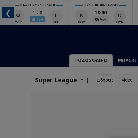
UEFA EUROPA LEAGUE
UEFA EUROPA LEAGUE
❮
1 - 0
18:00
Φ
Γ
Κ
Ο
ΤΕΛ
06 Αυγ
Ο
ΦΕΡ
ΓΚΌ
ΚΟΥ
ΟΥΝ
ΠΟΔΟΣΦΑΙΡΟ
ΜΠΑΣΚΕ
Super League
Ειδήσεις
Video