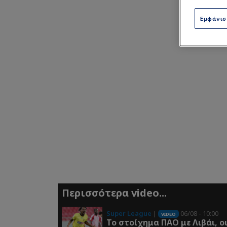
Εμφάνι
Περισσότερα video...
Super League
|
06/08 - 10:00
VIDEO
Το στοίχημα ΠΑΟ με Λιβάι, ο