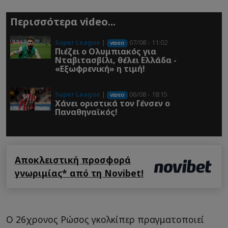
Περισσότερα video...
Super League
|
07/08 - 11:02
VIDEO
Πιέζει ο Ολυμπιακός για
Νταβιτασβίλι, θέλει Ελλάδα -
«Εξωφρενική» η τιμή!
Super League
|
06/08 - 18:15
VIDEO
Χάνει οριστικά τον Γένσεν ο
Παναθηναϊκός!
Αποκλειστική προσφορά
γνωριμίας* από τη Novibet!
Ο 26χρονος Ρώσος γκολκίπερ πραγματοποιεί