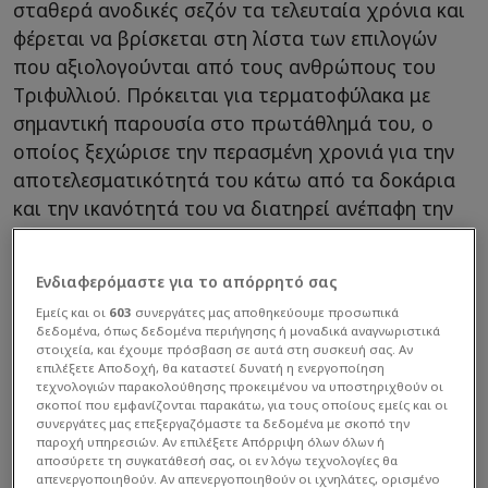
σταθερά ανοδικές σεζόν τα τελευταία χρόνια και
φέρεται να βρίσκεται στη λίστα των επιλογών
που αξιολογούνται από τους ανθρώπους του
Tριφυλλιού. Πρόκειται για τερματοφύλακα με
σημαντική παρουσία στο πρωτάθλημά του, ο
οποίος ξεχώρισε την περασμένη χρονιά για την
αποτελεσματικότητά του κάτω από τα δοκάρια
και την ικανότητά του να διατηρεί ανέπαφη την
εστία του.
Ενδιαφερόμαστε για το απόρρητό σας
Εμείς και οι
603
συνεργάτες μας αποθηκεύουμε προσωπικά
δεδομένα, όπως δεδομένα περιήγησης ή μοναδικά αναγνωριστικά
στοιχεία, και έχουμε πρόσβαση σε αυτά στη συσκευή σας. Αν
επιλέξετε Αποδοχή, θα καταστεί δυνατή η ενεργοποίηση
τεχνολογιών παρακολούθησης προκειμένου να υποστηριχθούν οι
σκοποί που εμφανίζονται παρακάτω, για τους οποίους εμείς και οι
συνεργάτες μας επεξεργαζόμαστε τα δεδομένα με σκοπό την
παροχή υπηρεσιών. Αν επιλέξετε Απόρριψη όλων όλων ή
αποσύρετε τη συγκατάθεσή σας, οι εν λόγω τεχνολογίες θα
απενεργοποιηθούν. Αν απενεργοποιηθούν οι ιχνηλάτες, ορισμένο