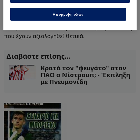
Οι πληροφορίες αναφέρουν ότι στο στρατόπεδο
του Παναθηναϊκού εξετάζονται διαφορετικές
Απόρριψη όλων
λύσεις για τη συγκεκριμένη θέση, με τον
Μπορίσκο να αποτελεί μία από τις περιπτώσεις
που έχουν αξιολογηθεί θετικά.
Διαβάστε επίσης...
Κρατά τον "φευγάτο" στον
ΠΑΟ ο Νίστρουπ; - Έκπληξη
με Πνευμονίδη