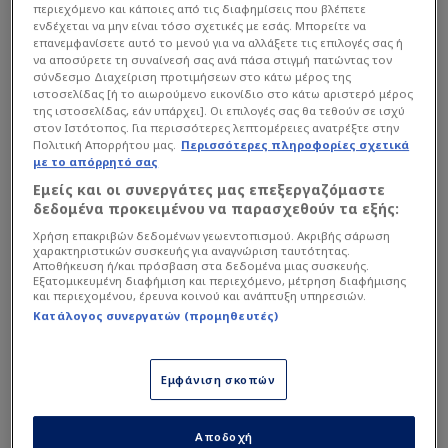
περιεχόμενο και κάποιες από τις διαφημίσεις που βλέπετε
ενδέχεται να μην είναι τόσο σχετικές με εσάς. Μπορείτε να
επανεμφανίσετε αυτό το μενού για να αλλάξετε τις επιλογές σας ή
να αποσύρετε τη συναίνεσή σας ανά πάσα στιγμή πατώντας τον
σύνδεσμο Διαχείριση προτιμήσεων στο κάτω μέρος της
ιστοσελίδας [ή το αιωρούμενο εικονίδιο στο κάτω αριστερό μέρος
της ιστοσελίδας, εάν υπάρχει]. Οι επιλογές σας θα τεθούν σε ισχύ
στον Ιστότοπος. Για περισσότερες λεπτομέρειες ανατρέξτε στην
Πολιτική Απορρήτου μας.
Περισσότερες πληροφορίες σχετικά
με το απόρρητό σας
Εμείς και οι συνεργάτες μας επεξεργαζόμαστε
δεδομένα προκειμένου να παρασχεθούν τα εξής:
Χρήση επακριβών δεδομένων γεωεντοπισμού. Ακριβής σάρωση
χαρακτηριστικών συσκευής για αναγνώριση ταυτότητας.
Αποθήκευση ή/και πρόσβαση στα δεδομένα μιας συσκευής.
Εξατομικευμένη διαφήμιση και περιεχόμενο, μέτρηση διαφήμισης
και περιεχομένου, έρευνα κοινού και ανάπτυξη υπηρεσιών.
Κατάλογος συνεργατών (προμηθευτές)
Εμφάνιση σκοπών
Αποδοχή