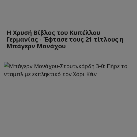
Η Χρυσή Βίβλος του Κυπέλλου
Γερμανίας - Έφτασε τους 21 τίτλους η
Μπάγερν Μονάχου