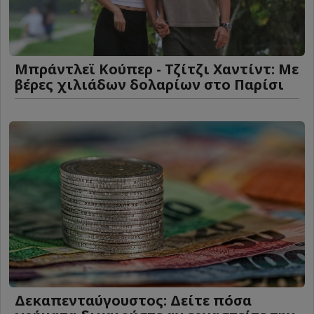
Μπράντλεϊ Κούπερ - Τζίτζι Χαντίντ: Με
βέρες χιλιάδων δολαρίων στο Παρίσι
Δεκαπενταύγουστος: Δείτε πόσα