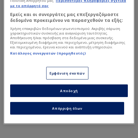
Πολιτική Απορρήτου μας.
Περισσότερες πληροφορίες σχετικά
με το απόρρητό σας
Εμείς και οι συνεργάτες μας επεξεργαζόμαστε
δεδομένα προκειμένου να παρασχεθούν τα εξής:
Χρήση επακριβών δεδομένων γεωεντοπισμού. Ακριβής σάρωση
Η ΠΑΕ ΑΕΚ έδωσε στη δημοσιότητα ένα φοβερό
χαρακτηριστικών συσκευής για αναγνώριση ταυτότητας.
Αποθήκευση ή/και πρόσβαση στα δεδομένα μιας συσκευής.
βίντεο, που παρουσιάζει τον σέρβο προπονητή
Εξατομικευμένη διαφήμιση και περιεχόμενο, μέτρηση διαφήμισης
σε ρόλο μαέστρου, με τους παίκτες της Ένωσης
και περιεχομένου, έρευνα κοινού και ανάπτυξη υπηρεσιών.
Κατάλογος συνεργατών (προμηθευτές)
να παίζουν τα όργανα στην ορχήστρα!
Δείτε το βίντεο:
Εμφάνιση σκοπών
Αποδοχή
Απόρριψη όλων