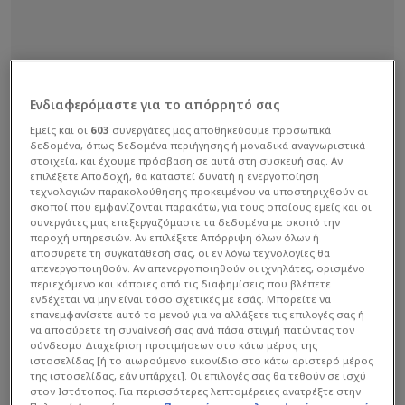
Ενδιαφερόμαστε για το απόρρητό σας
Εμείς και οι
603
συνεργάτες μας αποθηκεύουμε προσωπικά
δεδομένα, όπως δεδομένα περιήγησης ή μοναδικά αναγνωριστικά
στοιχεία, και έχουμε πρόσβαση σε αυτά στη συσκευή σας. Αν
επιλέξετε Αποδοχή, θα καταστεί δυνατή η ενεργοποίηση
τεχνολογιών παρακολούθησης προκειμένου να υποστηριχθούν οι
σκοποί που εμφανίζονται παρακάτω, για τους οποίους εμείς και οι
συνεργάτες μας επεξεργαζόμαστε τα δεδομένα με σκοπό την
παροχή υπηρεσιών. Αν επιλέξετε Απόρριψη όλων όλων ή
αποσύρετε τη συγκατάθεσή σας, οι εν λόγω τεχνολογίες θα
απενεργοποιηθούν. Αν απενεργοποιηθούν οι ιχνηλάτες, ορισμένο
περιεχόμενο και κάποιες από τις διαφημίσεις που βλέπετε
ενδέχεται να μην είναι τόσο σχετικές με εσάς. Μπορείτε να
επανεμφανίσετε αυτό το μενού για να αλλάξετε τις επιλογές σας ή
να αποσύρετε τη συναίνεσή σας ανά πάσα στιγμή πατώντας τον
σύνδεσμο Διαχείριση προτιμήσεων στο κάτω μέρος της
ιστοσελίδας [ή το αιωρούμενο εικονίδιο στο κάτω αριστερό μέρος
της ιστοσελίδας, εάν υπάρχει]. Οι επιλογές σας θα τεθούν σε ισχύ
στον Ιστότοπος. Για περισσότερες λεπτομέρειες ανατρέξτε στην