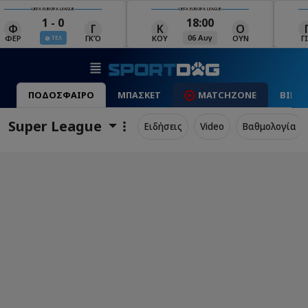
UEFA EUROPA LEAGUE
UEFA EUROPA LEAGUE
18:00
19:00
Κ
Ο
Γ
Ρ
Μ
06 Αυγ
06 Αυγ
ΚΟΥ
ΟΥΝ
ΓΙΑ
ΡΈΙ
ΜΑ
ΠΟΔΟΣΦΑΙΡΟ
ΜΠΑΣΚΕΤ
MATCHZONE
ΒΙΝΤ
Super League
Ειδήσεις
Video
Βαθμολογία