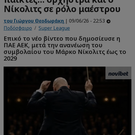
Νίκολιτς σε ρόλο μαέστρου
του Γιώργου Θεοδωράκη
| 09/06/26 - 22:53
Ποδόσφαιρο
Super League
Επικό το νέο βίντεο που δημοσίευσε η
ΠΑΕ ΑΕΚ, μετά την ανανέωση του
συμβολαίου του Μάρκο Νίκολιτς έως το
2029