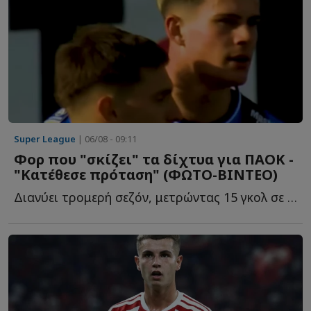
Super League
| 06/08 - 09:11
Φορ που "σκίζει" τα δίχτυα για ΠΑΟΚ -
"Κατέθεσε πρόταση" (ΦΩΤΟ-ΒΙΝΤΕΟ)
Διανύει τρομερή σεζόν, μετρώντας 15 γκολ σε ισάριθμα π...