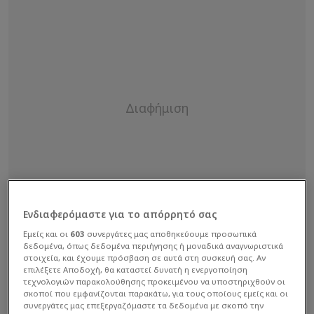
Ενδιαφερόμαστε για το απόρρητό σας
Εμείς και οι
603
συνεργάτες μας αποθηκεύουμε προσωπικά
δεδομένα, όπως δεδομένα περιήγησης ή μοναδικά αναγνωριστικά
στοιχεία, και έχουμε πρόσβαση σε αυτά στη συσκευή σας. Αν
επιλέξετε Αποδοχή, θα καταστεί δυνατή η ενεργοποίηση
τεχνολογιών παρακολούθησης προκειμένου να υποστηριχθούν οι
σκοποί που εμφανίζονται παρακάτω, για τους οποίους εμείς και οι
συνεργάτες μας επεξεργαζόμαστε τα δεδομένα με σκοπό την