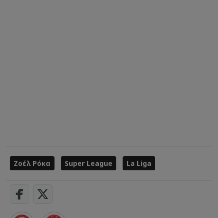
Ζοέλ Ρόκα
Super League
La Liga