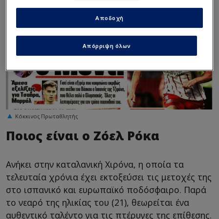
Αποδοχή
Απόρριψη όλων
Κόκκινος Πρωταθλητής
Ποιος είναι ο Ζόελ Ρόκα
Ανήκει στην καταλανική Χιρόνα, η οποία τα
τελευταία χρόνια έχει εκτοξεύσει τις μετοχές της
στο ισπανικό και ευρωπαϊκό ποδόσφαιρο. Παρά
το νεαρό της ηλικίας του (21), θεωρείται ένα
αυθεντικό ταλέντο για τις πτέρυγες της επίθεσης.