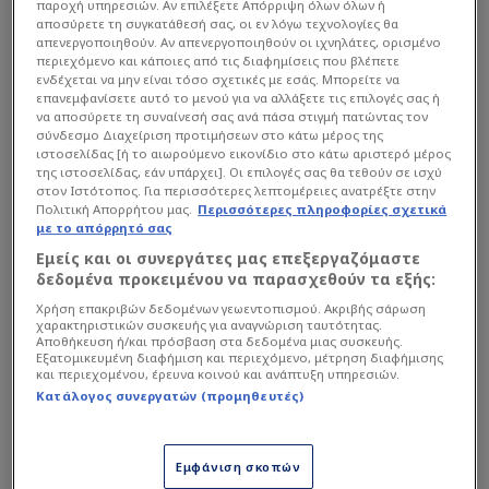
παροχή υπηρεσιών. Αν επιλέξετε Απόρριψη όλων όλων ή
αποσύρετε τη συγκατάθεσή σας, οι εν λόγω τεχνολογίες θα
Ο Βάσκος τεχνικός των «ερυθρολεύκων» είναι
απενεργοποιηθούν. Αν απενεργοποιηθούν οι ιχνηλάτες, ορισμένο
περιεχόμενο και κάποιες από τις διαφημίσεις που βλέπετε
γνωστό ότι αρέσκεται στο να δουλεύει με παίκτες
ενδέχεται να μην είναι τόσο σχετικές με εσάς. Μπορείτε να
που διαθέτουν συγκεκριμένα χαρακτηριστικά, και
επανεμφανίσετε αυτό το μενού για να αλλάξετε τις επιλογές σας ή
να αποσύρετε τη συναίνεσή σας ανά πάσα στιγμή πατώντας τον
ο Ρόκα ταιριάζει σε αυτό το προφίλ.
σύνδεσμο Διαχείριση προτιμήσεων στο κάτω μέρος της
ιστοσελίδας [ή το αιωρούμενο εικονίδιο στο κάτω αριστερό μέρος
της ιστοσελίδας, εάν υπάρχει]. Οι επιλογές σας θα τεθούν σε ισχύ
Διαβάστε επίσης...
στον Ιστότοπος. Για περισσότερες λεπτομέρειες ανατρέξτε στην
Πολιτική Απορρήτου μας.
Περισσότερες πληροφορίες σχετικά
με το απόρρητό σας
Ολυμπιακός: Τρία
"κανόνια" στα υπ’ όψιν για
Εμείς και οι συνεργάτες μας επεξεργαζόμαστε
δεδομένα προκειμένου να παρασχεθούν τα εξής:
την επίθεση του Θρύλου
Χρήση επακριβών δεδομένων γεωεντοπισμού. Ακριβής σάρωση
χαρακτηριστικών συσκευής για αναγνώριση ταυτότητας.
Χάνεται οριστικά για
Αποθήκευση ή/και πρόσβαση στα δεδομένα μιας συσκευής.
Ολυμπιακό ο Ουνάι Λόπεθ!
Εξατομικευμένη διαφήμιση και περιεχόμενο, μέτρηση διαφήμισης
και περιεχομένου, έρευνα κοινού και ανάπτυξη υπηρεσιών.
Κατάλογος συνεργατών (προμηθευτές)
Εμφάνιση σκοπών