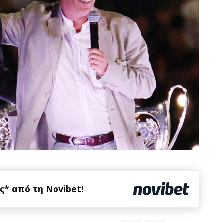
* από τη Novibet!