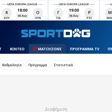
UEFA EUROPA LEAGUE
UEFA EUROPA LEAGUE
U
19:00
19:00
Γ
Ρ
Μ
Τ
Σ
06 Αυγ
06 Αυγ
ΓΙΑ
ΡΈΙ
ΜΑΚ
ΤΣΣ
ΣΆΛ
Τ
ΒΙΝΤΕΟ
MATCHZONE
ΠΡΟΓΡΑΜΜΑ TV
Π
Βαθμολογία
Πρόγραμμα
Στατιστικά