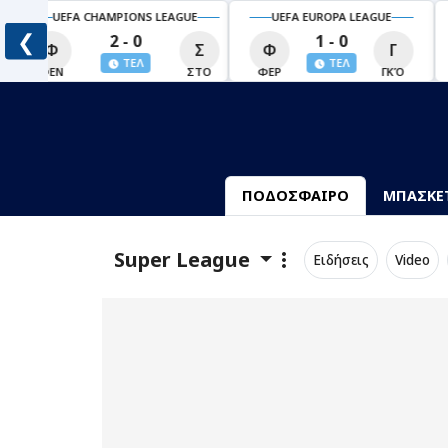
UEFA EUROPA LEAGUE
UEFA EUROPA LEAGUE
❮
1 - 0
18:00
Φ
Γ
Κ
Ο
ΤΕΛ
06 Αυγ
Ο
ΦΕΡ
ΓΚΌ
ΚΟΥ
ΟΥΝ
ΠΟΔΟΣΦΑΙΡΟ
ΜΠΑΣΚΕ
Super League
Ειδήσεις
Video