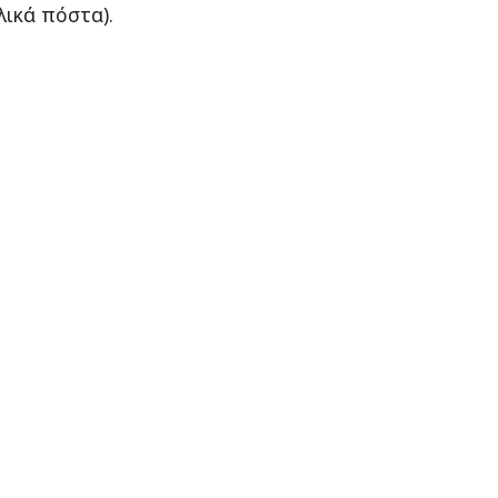
λικά πόστα).