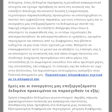
δεδομένα, όπως δεδομένα περιήγησης ή μοναδικά αναγνωριστικά
στοιχεία, και έχουμε πρόσβαση σε αυτά στη συσκευή σας. Αν
επιλέξετε Αποδοχή, θα καταστεί δυνατή η ενεργοποίηση
τεχνολογιών παρακολούθησης προκειμένου να υποστηριχθούν οι
σκοποί που εμφανίζονται παρακάτω, για τους οποίους εμείς και οι
συνεργάτες μας επεξεργαζόμαστε τα δεδομένα με σκοπό την
παροχή υπηρεσιών. Αν επιλέξετε Απόρριψη όλων όλων ή
αποσύρετε τη συγκατάθεσή σας, οι εν λόγω τεχνολογίες θα
απενεργοποιηθούν. Αν απενεργοποιηθούν οι ιχνηλάτες, ορισμένο
περιεχόμενο και κάποιες από τις διαφημίσεις που βλέπετε
ενδέχεται να μην είναι τόσο σχετικές με εσάς. Μπορείτε να
επανεμφανίσετε αυτό το μενού για να αλλάξετε τις επιλογές σας ή
να αποσύρετε τη συναίνεσή σας ανά πάσα στιγμή πατώντας τον
σύνδεσμο Διαχείριση προτιμήσεων στο κάτω μέρος της
ιστοσελίδας [ή το αιωρούμενο εικονίδιο στο κάτω αριστερό μέρος
της ιστοσελίδας, εάν υπάρχει]. Οι επιλογές σας θα τεθούν σε ισχύ
στον Ιστότοπος. Για περισσότερες λεπτομέρειες ανατρέξτε στην
Πολιτική Απορρήτου μας.
Περισσότερες πληροφορίες σχετικά
με το απόρρητό σας
Εμείς και οι συνεργάτες μας επεξεργαζόμαστε
δεδομένα προκειμένου να παρασχεθούν τα εξής:
Χρήση επακριβών δεδομένων γεωεντοπισμού. Ακριβής σάρωση
χαρακτηριστικών συσκευής για αναγνώριση ταυτότητας.
Αποθήκευση ή/και πρόσβαση στα δεδομένα μιας συσκευής.
Εξατομικευμένη διαφήμιση και περιεχόμενο, μέτρηση διαφήμισης