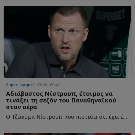
Super League
| 07/08 - 09:48
Αδιάβαστος Νίστρουπ, έτοιμος να
τινάξει τη σεζόν του Παναθηναϊκού
στον αέρα
Ο Τζέικομπ Νίστρουπ που πιστεύει ότι έχει έρθει στη Βίμποργκ, η...