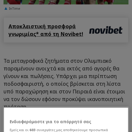
InTime
Αποκλειστική προσφορά
γνωριμίας* από τη Novibet!
Τα μεταγραφικά ζητήματα στον Ολυμπιακό
παραμένουν ανοιχτά και εκτός από αγορές θα
γίνουν και πωλήσεις. Υπάρχει μια περίπτωση
ποδοσφαιριστή, ο οποίος βρίσκεται στη λίστα
υπό παραχώρηση και στον Πειραιά είναι έτοιμοι
να τον δώσουν εφόσον προκύψει ικανοποιητική
πρόταση.
Ενδιαφερόμαστε για το απόρρητό σας
Εμείς και οι
603
συνεργάτες μας αποθηκεύουμε προσωπικά