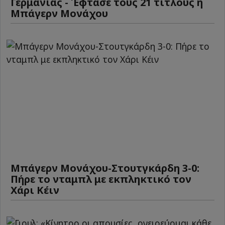
Γερμανίας - Έφτασε τους 21 τίτλους η
Μπάγερν Μονάχου
Μπάγερν Μονάχου-Στουτγκάρδη 3-0:
Πήρε το νταμπλ με εκπληκτικό τον
Χάρι Κέιν