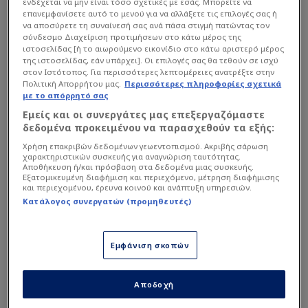
ενδέχεται να μην είναι τόσο σχετικές με εσάς. Μπορείτε να
Λιμάνι αποτελούσε ρητή εισήγηση του
επανεμφανίσετε αυτό το μενού για να αλλάξετε τις επιλογές σας ή
προπονητή,
Χοσέ Λουίς Μεντιλίμπαρ
, ο οποίος
να αποσύρετε τη συναίνεσή σας ανά πάσα στιγμή πατώντας τον
σύνδεσμο Διαχείριση προτιμήσεων στο κάτω μέρος της
εκτιμά βαθύτατα την προσφορά, τον
ιστοσελίδας [ή το αιωρούμενο εικονίδιο στο κάτω αριστερό μέρος
επαγγελματισμό και τη σταθερότητα που
της ιστοσελίδας, εάν υπάρχει]. Οι επιλογές σας θα τεθούν σε ισχύ
στον Ιστότοπος. Για περισσότερες λεπτομέρειες ανατρέξτε στην
προσφέρει ο Βάσκος χαφ στον άξονα της ομάδας.
Πολιτική Απορρήτου μας.
Περισσότερες πληροφορίες σχετικά
με το απόρρητό σας
Εμείς και οι συνεργάτες μας επεξεργαζόμαστε
Διαβάστε επίσης...
δεδομένα προκειμένου να παρασχεθούν τα εξής:
Χρήση επακριβών δεδομένων γεωεντοπισμού. Ακριβής σάρωση
Ολυμπιακός: Τελικά έχει
χαρακτηριστικών συσκευής για αναγνώριση ταυτότητας.
"χολέρα" ο Γκαρθία;
Αποθήκευση ή/και πρόσβαση στα δεδομένα μιας συσκευής.
(BINTEO
Εξατομικευμένη διαφήμιση και περιεχόμενο, μέτρηση διαφήμισης
και περιεχομένου, έρευνα κοινού και ανάπτυξη υπηρεσιών.
Κατάλογος συνεργατών (προμηθευτές)
Στην έξοδο ο Κεντζιόρα,
συμφώνησε με ομάδα -
Πρώτη νίκη Ολυμπιακού με
Εμφάνιση σκοπών
ΠΑΟΚ
Τα βασικά σημεία της
Αποδοχή
συμφωνίας