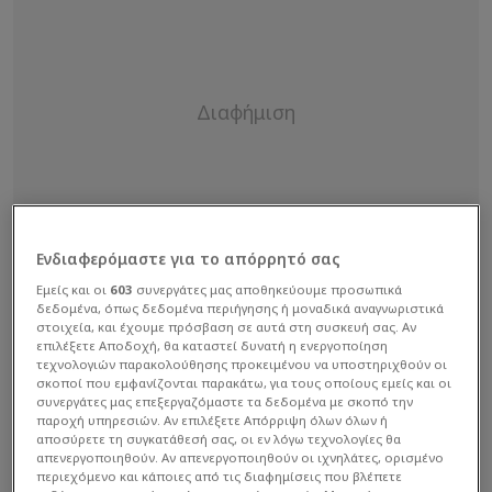
Ενδιαφερόμαστε για το απόρρητό σας
Εμείς και οι
603
συνεργάτες μας αποθηκεύουμε προσωπικά
δεδομένα, όπως δεδομένα περιήγησης ή μοναδικά αναγνωριστικά
στοιχεία, και έχουμε πρόσβαση σε αυτά στη συσκευή σας. Αν
επιλέξετε Αποδοχή, θα καταστεί δυνατή η ενεργοποίηση
τεχνολογιών παρακολούθησης προκειμένου να υποστηριχθούν οι
σκοποί που εμφανίζονται παρακάτω, για τους οποίους εμείς και οι
συνεργάτες μας επεξεργαζόμαστε τα δεδομένα με σκοπό την
παροχή υπηρεσιών. Αν επιλέξετε Απόρριψη όλων όλων ή
αποσύρετε τη συγκατάθεσή σας, οι εν λόγω τεχνολογίες θα
απενεργοποιηθούν. Αν απενεργοποιηθούν οι ιχνηλάτες, ορισμένο
Η παραμονή του έμπειρου Ισπανού μέσου στο
περιεχόμενο και κάποιες από τις διαφημίσεις που βλέπετε