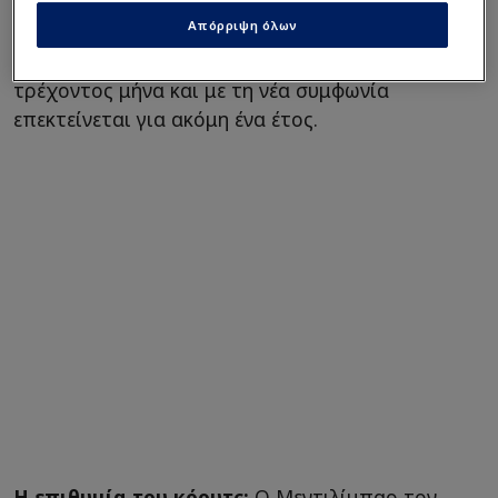
Απόρριψη όλων
Το συμβόλαιο του Γκαρθία έληγε στο τέλος του
τρέχοντος μήνα και με τη νέα συμφωνία
επεκτείνεται για ακόμη ένα έτος.
Η επιθυμία του κόουτς:
Ο Μεντιλίμπαρ τον