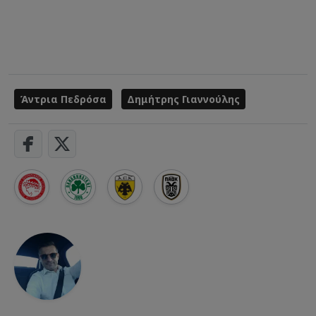
Άντρια Πεδρόσα
Δημήτρης Γιαννούλης