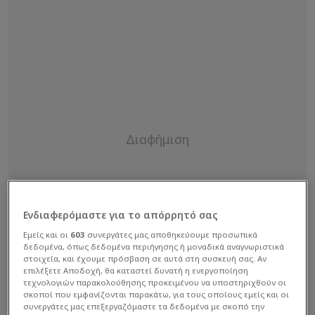
Ενδιαφερόμαστε για το απόρρητό σας
Εμείς και οι
603
συνεργάτες μας αποθηκεύουμε προσωπικά
δεδομένα, όπως δεδομένα περιήγησης ή μοναδικά αναγνωριστικά
στοιχεία, και έχουμε πρόσβαση σε αυτά στη συσκευή σας. Αν
επιλέξετε Αποδοχή, θα καταστεί δυνατή η ενεργοποίηση
τεχνολογιών παρακολούθησης προκειμένου να υποστηριχθούν οι
σκοποί που εμφανίζονται παρακάτω, για τους οποίους εμείς και οι
συνεργάτες μας επεξεργαζόμαστε τα δεδομένα με σκοπό την