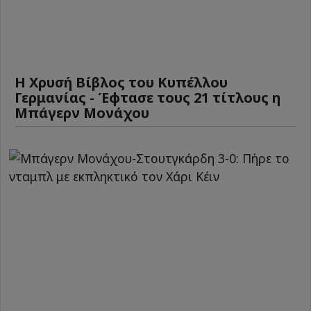
Η Χρυσή Βίβλος του Κυπέλλου
Γερμανίας - Έφτασε τους 21 τίτλους η
Μπάγερν Μονάχου