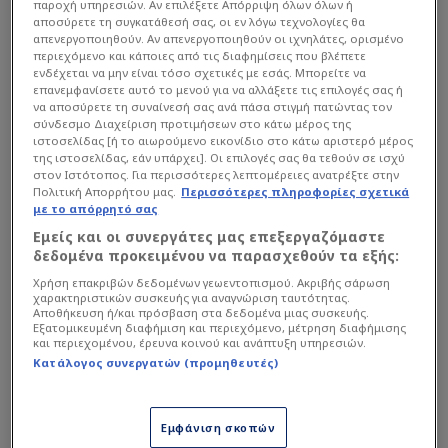
παροχή υπηρεσιών. Αν επιλέξετε Απόρριψη όλων όλων ή
αποσύρετε τη συγκατάθεσή σας, οι εν λόγω τεχνολογίες θα
απενεργοποιηθούν. Αν απενεργοποιηθούν οι ιχνηλάτες, ορισμένο
περιεχόμενο και κάποιες από τις διαφημίσεις που βλέπετε
ενδέχεται να μην είναι τόσο σχετικές με εσάς. Μπορείτε να
Κι επειδή χρόνος για χάσιμο δεν υπάρχει και τα
επανεμφανίσετε αυτό το μενού για να αλλάξετε τις επιλογές σας ή
ανοιχτά μεταγραφικά μέτωπα είναι πάμπολλα, οι
να αποσύρετε τη συναίνεσή σας ανά πάσα στιγμή πατώντας τον
σύνδεσμο Διαχείριση προτιμήσεων στο κάτω μέρος της
ερυθρόλευκοι έστρεψαν άμεσα την προσοχή τους
ιστοσελίδας [ή το αιωρούμενο εικονίδιο στο κάτω αριστερό μέρος
σ' έναν άλλο παίκτη για τη θέση. Ποιόν; Μα
της ιστοσελίδας, εάν υπάρχει]. Οι επιλογές σας θα τεθούν σε ισχύ
στον Ιστότοπος. Για περισσότερες λεπτομέρειες ανατρέξτε στην
φυσικά τον Άντρια Πεδρόσα.
Πολιτική Απορρήτου μας.
Περισσότερες πληροφορίες σχετικά
με το απόρρητό σας
Εμείς και οι συνεργάτες μας επεξεργαζόμαστε
Διαβάστε επίσης...
δεδομένα προκειμένου να παρασχεθούν τα εξής:
Στην έξοδο ο Κεντζιόρα,
Χρήση επακριβών δεδομένων γεωεντοπισμού. Ακριβής σάρωση
χαρακτηριστικών συσκευής για αναγνώριση ταυτότητας.
συμφώνησε με ομάδα -
Αποθήκευση ή/και πρόσβαση στα δεδομένα μιας συσκευής.
Πρώτη νίκη Ολυμπιακού με
Εξατομικευμένη διαφήμιση και περιεχόμενο, μέτρηση διαφήμισης
και περιεχομένου, έρευνα κοινού και ανάπτυξη υπηρεσιών.
ΠΑΟΚ
Κατάλογος συνεργατών (προμηθευτές)
Νέα υπέρβαση Αλαφούζου
για Ουναΐ - Μάχη με
Ατλέτικο κι άλλη ελληνική
Εμφάνιση σκοπών
ομάδα!