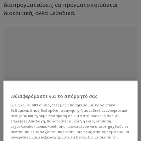
διαπραγματεύσεις να πραγματοποιούνται
διακριτικά, αλλά μεθοδικά.
Ενδιαφερόμαστε για το απόρρητό σας
Εμείς και οι
603
συνεργάτες μας αποθηκεύουμε προσωπικά
δεδομένα, όπως δεδομένα περιήγησης ή μοναδικά αναγνωριστικά
στοιχεία, και έχουμε πρόσβαση σε αυτά στη συσκευή σας. Αν
επιλέξετε Αποδοχή, θα καταστεί δυνατή η ενεργοποίηση
τεχνολογιών παρακολούθησης προκειμένου να υποστηριχθούν οι
σκοποί που εμφανίζονται παρακάτω, για τους οποίους εμείς και οι
συνεργάτες μας επεξεργαζόμαστε τα δεδομένα με σκοπό την