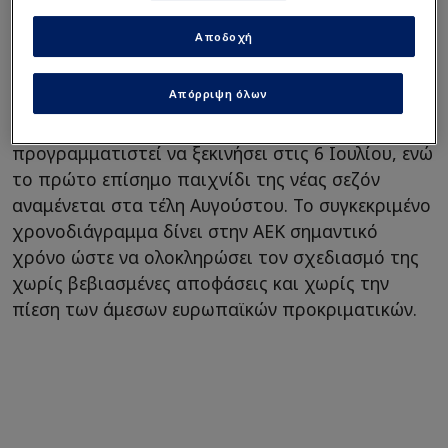
ποδοσφαιρικό επιτελείο να κινηθούν με
Αποδοχή
μεγαλύτερη άνεση και να εξετάσουν προσεκτικά
τις διαθέσιμες επιλογές.
Απόρριψη όλων
Η προετοιμασία της ομάδας έχει
προγραμματιστεί να ξεκινήσει στις 6 Ιουλίου, ενώ
το πρώτο επίσημο παιχνίδι της νέας σεζόν
αναμένεται στα τέλη Αυγούστου. Το συγκεκριμένο
χρονοδιάγραμμα δίνει στην ΑΕΚ σημαντικό
χρόνο ώστε να ολοκληρώσει τον σχεδιασμό της
χωρίς βεβιασμένες αποφάσεις και χωρίς την
πίεση των άμεσων ευρωπαϊκών προκριματικών.