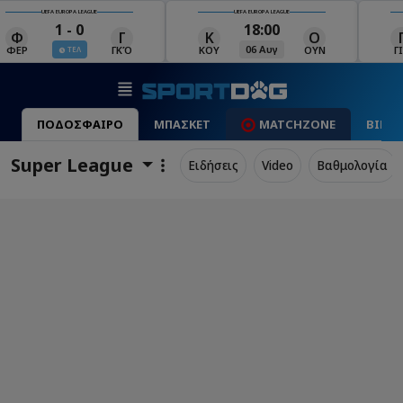
UEFA EUROPA LEAGUE
UEFA EUROPA LEAGUE
18:00
19:00
Κ
Ο
Γ
Ρ
Μ
06 Αυγ
06 Αυγ
ΚΟΥ
ΟΥΝ
ΓΙΑ
ΡΈΙ
ΜΑ
ΠΟΔΟΣΦΑΙΡΟ
ΜΠΑΣΚΕΤ
MATCHZONE
ΒΙΝΤ
Super League
Ειδήσεις
Video
Βαθμολογία