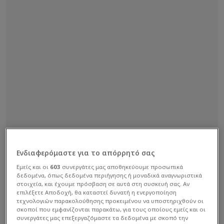
Ενδιαφερόμαστε για το απόρρητό σας
Εμείς και οι
603
συνεργάτες μας αποθηκεύουμε προσωπικά
δεδομένα, όπως δεδομένα περιήγησης ή μοναδικά αναγνωριστικά
στοιχεία, και έχουμε πρόσβαση σε αυτά στη συσκευή σας. Αν
επιλέξετε Αποδοχή, θα καταστεί δυνατή η ενεργοποίηση
τεχνολογιών παρακολούθησης προκειμένου να υποστηριχθούν οι
σκοποί που εμφανίζονται παρακάτω, για τους οποίους εμείς και οι
συνεργάτες μας επεξεργαζόμαστε τα δεδομένα με σκοπό την