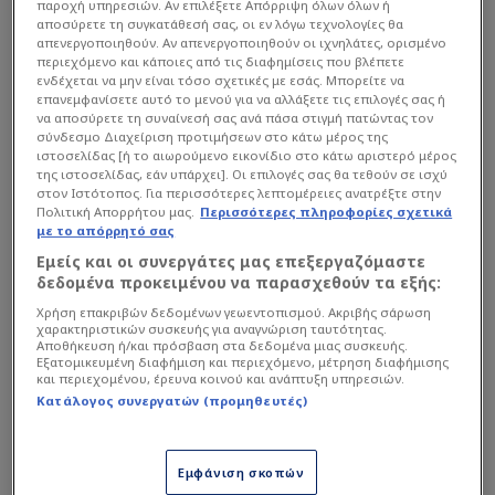
παροχή υπηρεσιών. Αν επιλέξετε Απόρριψη όλων όλων ή
αποσύρετε τη συγκατάθεσή σας, οι εν λόγω τεχνολογίες θα
απενεργοποιηθούν. Αν απενεργοποιηθούν οι ιχνηλάτες, ορισμένο
περιεχόμενο και κάποιες από τις διαφημίσεις που βλέπετε
ενδέχεται να μην είναι τόσο σχετικές με εσάς. Μπορείτε να
επανεμφανίσετε αυτό το μενού για να αλλάξετε τις επιλογές σας ή
να αποσύρετε τη συναίνεσή σας ανά πάσα στιγμή πατώντας τον
σύνδεσμο Διαχείριση προτιμήσεων στο κάτω μέρος της
ιστοσελίδας [ή το αιωρούμενο εικονίδιο στο κάτω αριστερό μέρος
της ιστοσελίδας, εάν υπάρχει]. Οι επιλογές σας θα τεθούν σε ισχύ
στον Ιστότοπος. Για περισσότερες λεπτομέρειες ανατρέξτε στην
Οι φίλοι του Δικεφάλου παρακολουθούν με
Πολιτική Απορρήτου μας.
Περισσότερες πληροφορίες σχετικά
προσοχή τις εξελίξεις των τελευταίων
με το απόρρητό σας
εβδομάδων, προσπαθώντας να καταλάβουν προς
Εμείς και οι συνεργάτες μας επεξεργαζόμαστε
δεδομένα προκειμένου να παρασχεθούν τα εξής:
ποια κατεύθυνση κινείται ο σχεδιασμός της
ομάδας. Και είναι λογικό να υπάρχουν
Χρήση επακριβών δεδομένων γεωεντοπισμού. Ακριβής σάρωση
χαρακτηριστικών συσκευής για αναγνώριση ταυτότητας.
ερωτήματα. Όχι απαραίτητα γιατί έχουν γίνει
Αποθήκευση ή/και πρόσβαση στα δεδομένα μιας συσκευής.
Εξατομικευμένη διαφήμιση και περιεχόμενο, μέτρηση διαφήμισης
λάθη ή επειδή έχει χαθεί ο έλεγχος της
και περιεχομένου, έρευνα κοινού και ανάπτυξη υπηρεσιών.
κατάστασης, αλλά επειδή αρκετά από τα
Κατάλογος συνεργατών (προμηθευτές)
ζητήματα που απασχολούν τον σύλλογο
παραμένουν ανοιχτά σε μια χρονική περίοδο
Εμφάνιση σκοπών
όπου ο κόσμος θα ήθελε να βλέπει μεγαλύτερη