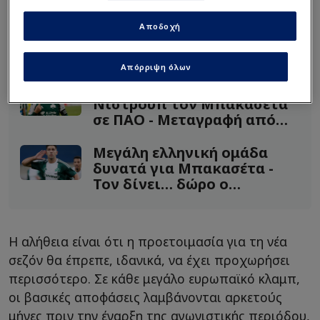
σαφήνεια.
Αποδοχή
Διαβάστε επίσης...
Απόρριψη όλων
ΔΕΝ «καθάρισε» ο
Νίστρουπ τον Μπακασέτα
σε ΠΑΟ - Μεταγραφή από
Ιταλία η ΑΕΚ
Μεγάλη ελληνική ομάδα
δυνατά για Μπακασέτα -
Τον δίνει… δώρο ο
Αλαφούζος!
Η αλήθεια είναι ότι η προετοιμασία για τη νέα
σεζόν θα έπρεπε, ιδανικά, να έχει προχωρήσει
περισσότερο. Σε κάθε μεγάλο ευρωπαϊκό κλαμπ,
οι βασικές αποφάσεις λαμβάνονται αρκετούς
μήνες πριν την έναρξη της αγωνιστικής περιόδου,