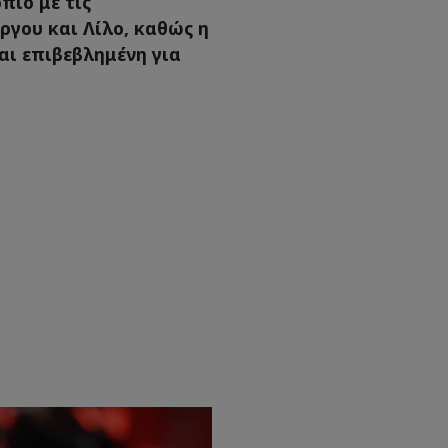
πίο με τις
ργου και Λίλο, καθώς η
αι επιβεβλημένη για