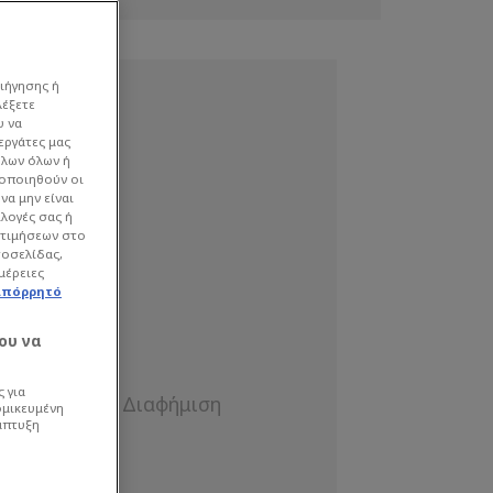
ιήγησης ή
λέξετε
υ να
εργάτες μας
όλων όλων ή
γοποιηθούν οι
να μην είναι
ιλογές σας ή
οτιμήσεων στο
τοσελίδας,
μέρειες
απόρρητό
ου να
 για
ομικευμένη
άπτυξη