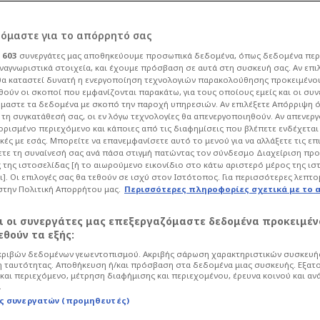
ό "δώρο"
ρόμαστε για το απόρρητό σας
ι
603
συνεργάτες μας αποθηκεύουμε προσωπικά δεδομένα, όπως δεδομένα περ
ίστρουπ - Κίνηση
ναγνωριστικά στοιχεία, και έχουμε πρόσβαση σε αυτά στη συσκευή σας. Αν επι
α καταστεί δυνατή η ενεργοποίηση τεχνολογιών παρακολούθησης προκειμένο
ούν οι σκοποί που εμφανίζονται παρακάτω, για τους οποίους εμείς και οι συν
μαστε τα δεδομένα με σκοπό την παροχή υπηρεσιών. Αν επιλέξετε Απόρριψη 
τη συγκατάθεσή σας, οι εν λόγω τεχνολογίες θα απενεργοποιηθούν. Αν απενερ
 ορισμένο περιεχόμενο και κάποιες από τις διαφημίσεις που βλέπετε ενδέχεται 
κές με εσάς. Μπορείτε να επανεμφανίσετε αυτό το μενού για να αλλάξετε τις επ
οδόσφαιρο
Super League
τε τη συναίνεσή σας ανά πάσα στιγμή πατώντας τον σύνδεσμο Διαχείριση πρ
 της ιστοσελίδας [ή το αιωρούμενο εικονίδιο στο κάτω αριστερό μέρος της ισ
την έναρξη της προετοιμασίας του
ι]. Οι επιλογές σας θα τεθούν σε ισχύ στον Ιστότοπος. Για περισσότερες λεπτο
ς σχεδιασμός βρίσκεται σε οριακό
στην Πολιτική Απορρήτου μας.
Περισσότερες πληροφορίες σχετικά με το 
αι οι συνεργάτες μας επεξεργαζόμαστε δεδομένα προκειμέν
θούν τα εξής:
ριβών δεδομένων γεωεντοπισμού. Ακριβής σάρωση χαρακτηριστικών συσκευής
 ταυτότητας. Αποθήκευση ή/και πρόσβαση στα δεδομένα μιας συσκευής. Εξατ
και περιεχόμενο, μέτρηση διαφήμισης και περιεχομένου, έρευνα κοινού και αν
.
ς συνεργατών (προμηθευτές)