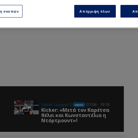
ση σκοπών
Απόρριψη όλων
Απ
Super League
|
07/08 - 19:18
VIDEO
Kicker: «Μετά τον Καρέτσα
θέλει και Κωνσταντέλια η
Ντόρτμουντ»!