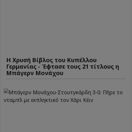
Η Χρυσή Βίβλος του Κυπέλλου
Γερμανίας - Έφτασε τους 21 τίτλους η
Μπάγερν Μονάχου