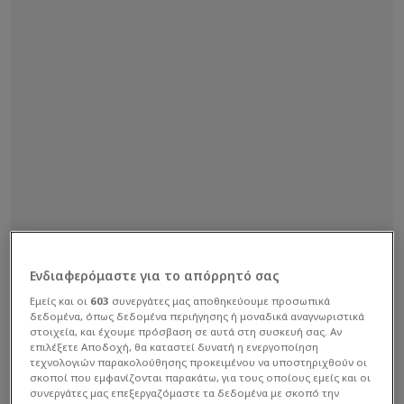
Ενδιαφερόμαστε για το απόρρητό σας
Εμείς και οι
603
συνεργάτες μας αποθηκεύουμε προσωπικά
δεδομένα, όπως δεδομένα περιήγησης ή μοναδικά αναγνωριστικά
στοιχεία, και έχουμε πρόσβαση σε αυτά στη συσκευή σας. Αν
επιλέξετε Αποδοχή, θα καταστεί δυνατή η ενεργοποίηση
τεχνολογιών παρακολούθησης προκειμένου να υποστηριχθούν οι
σκοποί που εμφανίζονται παρακάτω, για τους οποίους εμείς και οι
συνεργάτες μας επεξεργαζόμαστε τα δεδομένα με σκοπό την