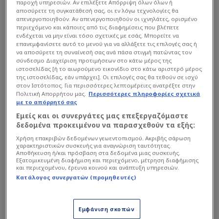
παροχή υπηρεσιών. Αν επιλέξετε Απόρριψη όλων όλων ή
αποσύρετε τη συγκατάθεσή σας, οι εν λόγω τεχνολογίες θα
απενεργοποιηθούν. Αν απενεργοποιηθούν οι ιχνηλάτες, ορισμένο
περιεχόμενο και κάποιες από τις διαφημίσεις που βλέπετε
ενδέχεται να μην είναι τόσο σχετικές με εσάς. Μπορείτε να
επανεμφανίσετε αυτό το μενού για να αλλάξετε τις επιλογές σας ή
να αποσύρετε τη συναίνεσή σας ανά πάσα στιγμή πατώντας τον
σύνδεσμο Διαχείριση προτιμήσεων στο κάτω μέρος της
ιστοσελίδας [ή το αιωρούμενο εικονίδιο στο κάτω αριστερό μέρος
Μια διαδρομή που ξεκίνησε από το όνειρο
της ιστοσελίδας, εάν υπάρχει]. Οι επιλογές σας θα τεθούν σε ισχύ
στον Ιστότοπος. Για περισσότερες λεπτομέρειες ανατρέξτε στην
Πολιτική Απορρήτου μας.
Περισσότερες πληροφορίες σχετικά
Ο Καλογερόπουλος δεν αποχαιρετά απλώς μια
με το απόρρητό σας
ομάδα. Αποχαιρετά το «σπίτι» του, εκεί όπου
Εμείς και οι συνεργάτες μας επεξεργαζόμαστε
δεδομένα προκειμένου να παρασχεθούν τα εξής:
ανδρώθηκε ποδοσφαιρικά και έζησε στιγμές
Χρήση επακριβών δεδομένων γεωεντοπισμού. Ακριβής σάρωση
που κάθε παιδί που ξεκινά το ποδόσφαιρο
χαρακτηριστικών συσκευής για αναγνώριση ταυτότητας.
στα τμήματα υποδομής έχει ως απόλυτο
Αποθήκευση ή/και πρόσβαση στα δεδομένα μιας συσκευής.
Εξατομικευμένη διαφήμιση και περιεχόμενο, μέτρηση διαφήμισης
στόχο.
και περιεχομένου, έρευνα κοινού και ανάπτυξη υπηρεσιών.
Κατάλογος συνεργατών (προμηθευτές)
Εμφάνιση σκοπών