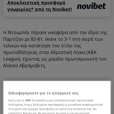
Αποκλειστική προσφορά
γνωριμίας* από τη Novibet!
Η Ντουμπάι πέρασε νικηφόρα από την έδρα της
Παρτίζαν με 83-81, έκανε το 3-1 στη σειρά των
τελικών και κατέκτησε τον τίτλο της
πρωταθλήτριας στην Αδριατική Λίγκα (ABA
League), έχοντας ως μεγάλο πρωταγωνιστή τον
Αλέκσα Αβράμοβιτς.
Ενδιαφερόμαστε για το απόρρητό σας
Εμείς και οι
603
συνεργάτες μας αποθηκεύουμε προσωπικά
δεδομένα, όπως δεδομένα περιήγησης ή μοναδικά αναγνωριστικά
στοιχεία, και έχουμε πρόσβαση σε αυτά στη συσκευή σας. Αν
επιλέξετε Αποδοχή, θα καταστεί δυνατή η ενεργοποίηση