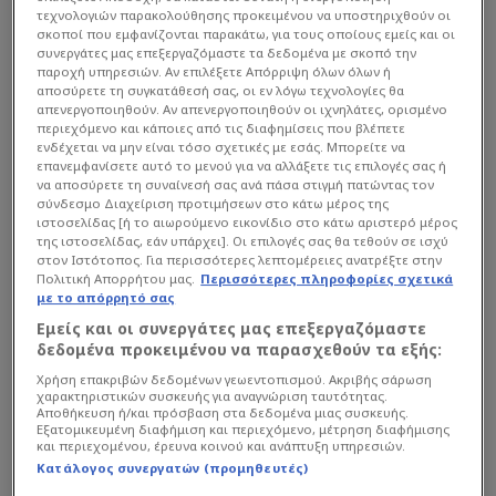
τεχνολογιών παρακολούθησης προκειμένου να υποστηριχθούν οι
σκοποί που εμφανίζονται παρακάτω, για τους οποίους εμείς και οι
συνεργάτες μας επεξεργαζόμαστε τα δεδομένα με σκοπό την
παροχή υπηρεσιών. Αν επιλέξετε Απόρριψη όλων όλων ή
αποσύρετε τη συγκατάθεσή σας, οι εν λόγω τεχνολογίες θα
απενεργοποιηθούν. Αν απενεργοποιηθούν οι ιχνηλάτες, ορισμένο
περιεχόμενο και κάποιες από τις διαφημίσεις που βλέπετε
ενδέχεται να μην είναι τόσο σχετικές με εσάς. Μπορείτε να
επανεμφανίσετε αυτό το μενού για να αλλάξετε τις επιλογές σας ή
να αποσύρετε τη συναίνεσή σας ανά πάσα στιγμή πατώντας τον
σύνδεσμο Διαχείριση προτιμήσεων στο κάτω μέρος της
ιστοσελίδας [ή το αιωρούμενο εικονίδιο στο κάτω αριστερό μέρος
της ιστοσελίδας, εάν υπάρχει]. Οι επιλογές σας θα τεθούν σε ισχύ
στον Ιστότοπος. Για περισσότερες λεπτομέρειες ανατρέξτε στην
Πολιτική Απορρήτου μας.
Περισσότερες πληροφορίες σχετικά
με το απόρρητό σας
Εμείς και οι συνεργάτες μας επεξεργαζόμαστε
δεδομένα προκειμένου να παρασχεθούν τα εξής:
Χρήση επακριβών δεδομένων γεωεντοπισμού. Ακριβής σάρωση
χαρακτηριστικών συσκευής για αναγνώριση ταυτότητας.
Αποθήκευση ή/και πρόσβαση στα δεδομένα μιας συσκευής.
Εξατομικευμένη διαφήμιση και περιεχόμενο, μέτρηση διαφήμισης
και περιεχομένου, έρευνα κοινού και ανάπτυξη υπηρεσιών.
Κατάλογος συνεργατών (προμηθευτές)