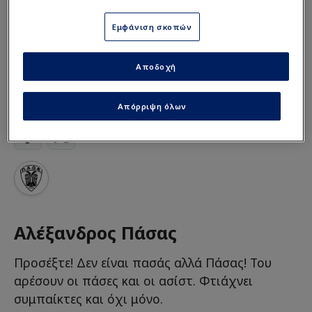
Εμφάνιση σκοπών
Διαβάστε τη συνέχεια του ρεπορτάζ
ΕΔΩ
Αποδοχή
LIFE
Απόρριψη όλων
Αλέξανδρος Πάσας
Προσέξτε! Δεν είναι πασάς αλλά Πάσας! Του
αρέσουν οι πάσες και οι ασίστ. Φτιάχνει
συμπαίκτες και όχι μόνο.