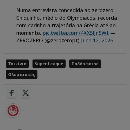
Numa entrevista concedida ao zerozero,
Chiquinho, médio do Olympiacos, recorda
com carinho a trajetória na Grécia até ao
momento.
pic.twitter.com/4XX5lJn5Wt
—
ZEROZERO (@zerozeropt)
June 12, 2026
Τσικίνιο
Super League
Ποδόσφαιρο
Ολυμπιακός