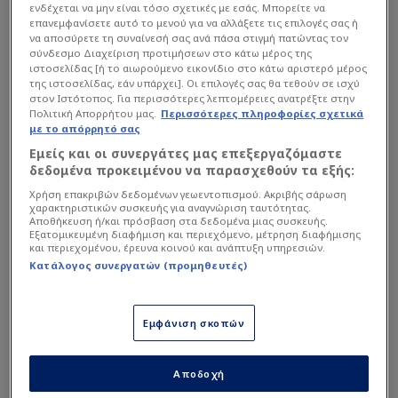
ενδέχεται να μην είναι τόσο σχετικές με εσάς. Μπορείτε να
επανεμφανίσετε αυτό το μενού για να αλλάξετε τις επιλογές σας ή
να αποσύρετε τη συναίνεσή σας ανά πάσα στιγμή πατώντας τον
σύνδεσμο Διαχείριση προτιμήσεων στο κάτω μέρος της
ιστοσελίδας [ή το αιωρούμενο εικονίδιο στο κάτω αριστερό μέρος
της ιστοσελίδας, εάν υπάρχει]. Οι επιλογές σας θα τεθούν σε ισχύ
στον Ιστότοπος. Για περισσότερες λεπτομέρειες ανατρέξτε στην
Πολιτική Απορρήτου μας.
Περισσότερες πληροφορίες σχετικά
με το απόρρητό σας
Εμείς και οι συνεργάτες μας επεξεργαζόμαστε
δεδομένα προκειμένου να παρασχεθούν τα εξής:
Χρήση επακριβών δεδομένων γεωεντοπισμού. Ακριβής σάρωση
χαρακτηριστικών συσκευής για αναγνώριση ταυτότητας.
Αποθήκευση ή/και πρόσβαση στα δεδομένα μιας συσκευής.
Εξατομικευμένη διαφήμιση και περιεχόμενο, μέτρηση διαφήμισης
και περιεχομένου, έρευνα κοινού και ανάπτυξη υπηρεσιών.
Κατάλογος συνεργατών (προμηθευτές)
Διαβάστε επίσης...
Εμφάνιση σκοπών
«Μήνυμα» Τσικίνιο: «Θα
πάρουμε πίσω αυτό που
μας ανήκει»
Αποδοχή