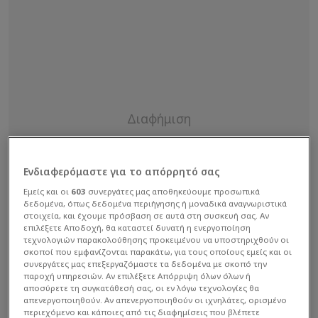
Ενδιαφερόμαστε για το απόρρητό σας
Εμείς και οι
603
συνεργάτες μας αποθηκεύουμε προσωπικά
δεδομένα, όπως δεδομένα περιήγησης ή μοναδικά αναγνωριστικά
στοιχεία, και έχουμε πρόσβαση σε αυτά στη συσκευή σας. Αν
επιλέξετε Αποδοχή, θα καταστεί δυνατή η ενεργοποίηση
τεχνολογιών παρακολούθησης προκειμένου να υποστηριχθούν οι
σκοποί που εμφανίζονται παρακάτω, για τους οποίους εμείς και οι
συνεργάτες μας επεξεργαζόμαστε τα δεδομένα με σκοπό την
παροχή υπηρεσιών. Αν επιλέξετε Απόρριψη όλων όλων ή
αποσύρετε τη συγκατάθεσή σας, οι εν λόγω τεχνολογίες θα
απενεργοποιηθούν. Αν απενεργοποιηθούν οι ιχνηλάτες, ορισμένο
περιεχόμενο και κάποιες από τις διαφημίσεις που βλέπετε