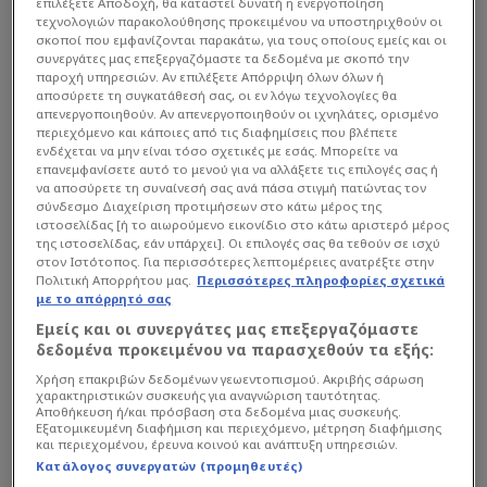
επιλέξετε Αποδοχή, θα καταστεί δυνατή η ενεργοποίηση
τεχνολογιών παρακολούθησης προκειμένου να υποστηριχθούν οι
σκοποί που εμφανίζονται παρακάτω, για τους οποίους εμείς και οι
συνεργάτες μας επεξεργαζόμαστε τα δεδομένα με σκοπό την
παροχή υπηρεσιών. Αν επιλέξετε Απόρριψη όλων όλων ή
αποσύρετε τη συγκατάθεσή σας, οι εν λόγω τεχνολογίες θα
απενεργοποιηθούν. Αν απενεργοποιηθούν οι ιχνηλάτες, ορισμένο
περιεχόμενο και κάποιες από τις διαφημίσεις που βλέπετε
ενδέχεται να μην είναι τόσο σχετικές με εσάς. Μπορείτε να
επανεμφανίσετε αυτό το μενού για να αλλάξετε τις επιλογές σας ή
να αποσύρετε τη συναίνεσή σας ανά πάσα στιγμή πατώντας τον
σύνδεσμο Διαχείριση προτιμήσεων στο κάτω μέρος της
ιστοσελίδας [ή το αιωρούμενο εικονίδιο στο κάτω αριστερό μέρος
της ιστοσελίδας, εάν υπάρχει]. Οι επιλογές σας θα τεθούν σε ισχύ
στον Ιστότοπος. Για περισσότερες λεπτομέρειες ανατρέξτε στην
Πολιτική Απορρήτου μας.
Περισσότερες πληροφορίες σχετικά
με το απόρρητό σας
Εμείς και οι συνεργάτες μας επεξεργαζόμαστε
δεδομένα προκειμένου να παρασχεθούν τα εξής:
Χρήση επακριβών δεδομένων γεωεντοπισμού. Ακριβής σάρωση
χαρακτηριστικών συσκευής για αναγνώριση ταυτότητας.
Αποθήκευση ή/και πρόσβαση στα δεδομένα μιας συσκευής.
Εξατομικευμένη διαφήμιση και περιεχόμενο, μέτρηση διαφήμισης
και περιεχομένου, έρευνα κοινού και ανάπτυξη υπηρεσιών.
Κατάλογος συνεργατών (προμηθευτές)