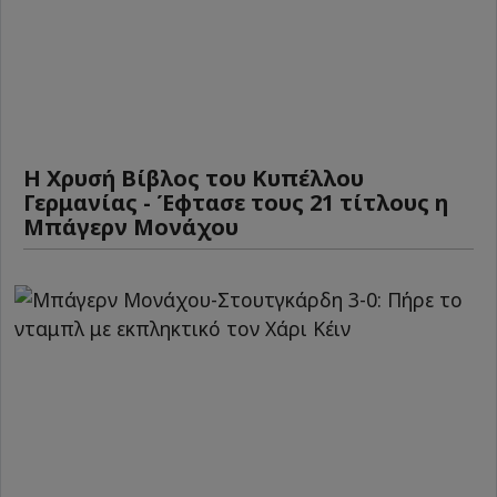
Η Χρυσή Βίβλος του Κυπέλλου
Γερμανίας - Έφτασε τους 21 τίτλους η
Μπάγερν Μονάχου