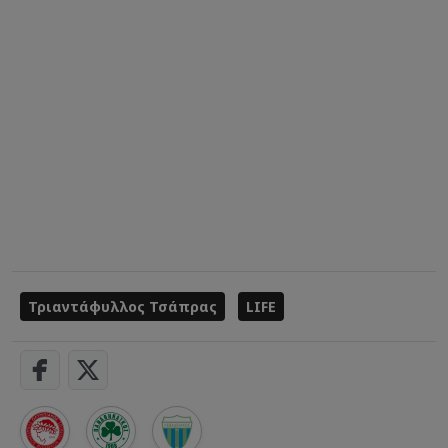
Τριαντάφυλλος Τσάπρας
LIFE