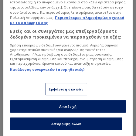
ιστοσελίδας [ή το αιωρούμενο εικονίδιο στο κάτω αριστερό μέρος
της ιστοσελίδας, εάν υπάρχει]. Οι επιλογές σας θα τεθούν σε ισχύ
στον Ιστότοπος. Για περισσότερες λεπτομέρειες ανατρέξτε στην
Όπως αναφέρει ο Βασίλης Βέργης, τη Δευτέρα
Πολιτική Απορρήτου μας.
Περισσότερες πληροφορίες σχετικά
αναμένεται να πραγματοποιηθεί κρίσιμο
με το απόρρητό σας
ραντεβού ανάμεσα στον Γιάννη Κομπότη και
Εμείς και οι συνεργάτες μας επεξεργαζόμαστε
δεδομένα προκειμένου να παρασχεθούν τα εξής:
εκπρόσωπο του Παναθηναϊκού, με τους
Χρήση επακριβών δεδομένων γεωεντοπισμού. Ακριβής σάρωση
Πράσινους να ετοιμάζονται να καταθέσουν
χαρακτηριστικών συσκευής για αναγνώριση ταυτότητας.
επίσημη πρόταση για την απόκτηση του
Αποθήκευση ή/και πρόσβαση στα δεδομένα μιας συσκευής.
Εξατομικευμένη διαφήμιση και περιεχόμενο, μέτρηση διαφήμισης
ποδοσφαιριστή. Αυτό δεν σημαίνει απαραίτητα
και περιεχομένου, έρευνα κοινού και ανάπτυξη υπηρεσιών.
Κατάλογος συνεργατών (προμηθευτές)
ότι η μεταγραφή θα ολοκληρωθεί άμεσα, ωστόσο
για πρώτη φορά το ενδιαφέρον του Τριφυλλιού
αναμένεται να πάρει συγκεκριμένη μορφή και να
Εμφάνιση σκοπών
συνοδευτεί από οικονομική πρόταση.
Αποδοχή
Στο κόλπο
Ολυμπιακός
και
Βικτόρια Πλζεν
...
Απόρριψη όλων