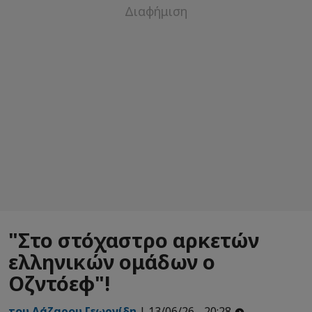
"Στο στόχαστρο αρκετών
ελληνικών ομάδων ο
Οζντόεφ"!
του Λάζαρου Γεωργίδη
| 13/06/26 - 20:28