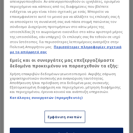
απενεργοποιηθούν. Αν απενεργοποιηθούν οι ιχνηλάτες, ορισμένο
περιεχόμενο και κάποιες από τις διαφημίσεις που βλέπετε
ενδέχεται να μην είναι τόσο σχετικές με εσάς. Μπορείτε να
επανεμφανίσετε αυτό το μενού για να αλλάξετε τις επιλογές σας ή
να αποσύρετε τη συναίνεσή σας ανά πάσα στιγμή πατώντας τον
σύνδεσμο Διαχείριση προτιμήσεων στο κάτω μέρος της
ιστοσελίδας [ή το αιωρούμενο εικονίδιο στο κάτω αριστερό μέρος
της ιστοσελίδας, εάν υπάρχει]. Οι επιλογές σας θα τεθούν σε ισχύ
στον Ιστότοπος. Για περισσότερες λεπτομέρειες ανατρέξτε στην
Πολιτική Απορρήτου μας.
Περισσότερες πληροφορίες σχετικά
με το απόρρητό σας
Εμείς και οι συνεργάτες μας επεξεργαζόμαστε
δεδομένα προκειμένου να παρασχεθούν τα εξής:
Σύμφωνα με δημοσίευμα του
Rusfootball.info
,
Χρήση επακριβών δεδομένων γεωεντοπισμού. Ακριβής σάρωση
ο Ρώσος χαφ βρίσκεται στη λίστα αρκετών
χαρακτηριστικών συσκευής για αναγνώριση ταυτότητας.
συλλόγων από την Ελλάδα, οι οποίοι
Αποθήκευση ή/και πρόσβαση στα δεδομένα μιας συσκευής.
Εξατομικευμένη διαφήμιση και περιεχόμενο, μέτρηση διαφήμισης
εξετάζουν σοβαρά την περίπτωσή του ενόψει
και περιεχομένου, έρευνα κοινού και ανάπτυξη υπηρεσιών.
της νέας αγωνιστικής περιόδου. Μέχρι τώρα,
Κατάλογος συνεργατών (προμηθευτές)
πάντως, δεν έχουν ξεκινήσει επίσημες
διαπραγματεύσεις ανάμεσα στην πλευρά του
Εμφάνιση σκοπών
ποδοσφαιριστή και κάποια ενδιαφερόμενη
ομάδα.