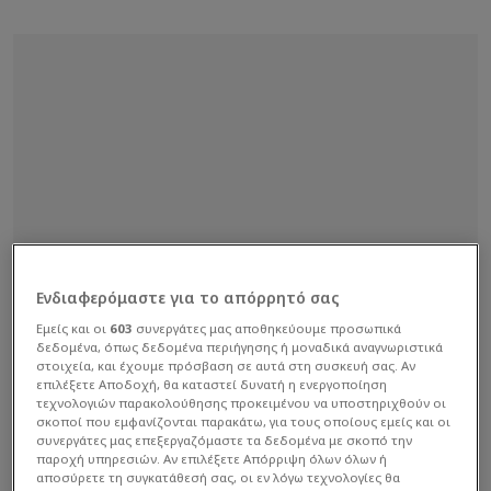
Ενδιαφερόμαστε για το απόρρητό σας
Εμείς και οι
603
συνεργάτες μας αποθηκεύουμε προσωπικά
δεδομένα, όπως δεδομένα περιήγησης ή μοναδικά αναγνωριστικά
στοιχεία, και έχουμε πρόσβαση σε αυτά στη συσκευή σας. Αν
επιλέξετε Αποδοχή, θα καταστεί δυνατή η ενεργοποίηση
τεχνολογιών παρακολούθησης προκειμένου να υποστηριχθούν οι
σκοποί που εμφανίζονται παρακάτω, για τους οποίους εμείς και οι
συνεργάτες μας επεξεργαζόμαστε τα δεδομένα με σκοπό την
παροχή υπηρεσιών. Αν επιλέξετε Απόρριψη όλων όλων ή
αποσύρετε τη συγκατάθεσή σας, οι εν λόγω τεχνολογίες θα