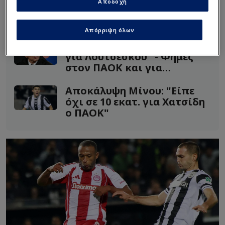
Αποδοχή
Διαβάστε επίσης...
Απόρριψη όλων
"Στη… γωνία ο Αλαφούζος
για Λουτσέσκου" - Φήμες
στον ΠΑΟΚ και για
Βιεϊρίνια
Αποκάλυψη Μίνου: "Είπε
όχι σε 10 εκατ. για Χατσίδη
ο ΠΑΟΚ"