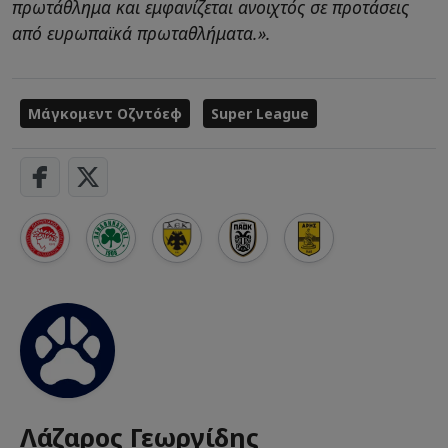
πρωτάθλημα και εμφανίζεται ανοιχτός σε προτάσεις
από ευρωπαϊκά πρωταθλήματα.».
Μάγκομεντ Οζντόεφ
Super League
Λάζαρος Γεωργίδης