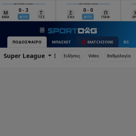
UEFA EUROPA LEAGUE
UEFA EUROPA LEAGUE
0 - 0
0 - 1
Σ
Π
Χ
Μ
Λ
ΣΆΛ
ΠΆΦ
ΧΡΆ
ΜΠΕ
ΛΊΝ
ΤΕΛ
ΤΕΛ
ΠΟΔΟΣΦΑΙΡΟ
ΜΠΑΣΚΕΤ
MATCHZONE
ΒΙΝΤ
Super League
Ειδήσεις
Video
Βαθμολογία