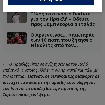
Απόρριψη όλων
Διαβάστε επίσης...
Τέλος το σενάριο Ινσίνιε
για τον Ηρακλή – Οδεύει
προς Σαμπντόρια ο Ιταλός
Ο Αργεντινός… παικταράς
των 16 εκατ. που ζήτησε ο
Νίκολιτς από τον
Ριμπάλτα
«… Ο Ηρακλής ήταν σε συζητήσεις με τον Ιταλό
επιθετικό, ο οποίος ήθελε να συνεργαστεί και πάλι με
τον Ματσάρι.
Ωστόσο, οι οικονομικές διαφορές σε
ό,τι έχει να κάνει με την αμοιβή του, οδήγησαν
τον Ινσίνιε να αποδεχθεί την πρόταση της
Σαμπντόρια
», ανέφερε.