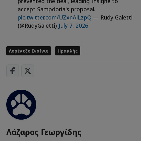
prevented the deal, leading Insigne to
accept Sampdoria's proposal.
pic.twitter.com/UZxnAlLzpQ
— Rudy Galetti
(@RudyGaletti)
July 7, 2026
Λορέντζο Ινσίνιε
Ηρακλής
Λάζαρος Γεωργίδης