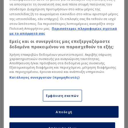
να αποσύρετε τη συναίνεσή σας ανά πάσα στιγμή πατώντας τον
σύνδεσμο Διαχείριση προτιμήσεων στο κάτω μέρος της
ιστοσελίδας [ή το αιωρούμενο εικονίδιο στο κάτω αριστερό μέρος
της ιστοσελίδας, εάν υπάρχει]. Οι επιλογές σας θα τεθούν σε ισχύ
στον Ιστότοπος. Για περισσότερες λεπτομέρειες ανατρέξτε στην
Πολιτική Απορρήτου μας.
Περισσότερες πληροφορίες σχετικά
με το απόρρητό σας
Εμείς και οι συνεργάτες μας επεξεργαζόμαστε
δεδομένα προκειμένου να παρασχεθούν τα εξής:
Χρήση επακριβών δεδομένων γεωεντοπισμού. Ακριβής σάρωση
χαρακτηριστικών συσκευής για αναγνώριση ταυτότητας.
Αποθήκευση ή/και πρόσβαση στα δεδομένα μιας συσκευής.
Εξατομικευμένη διαφήμιση και περιεχόμενο, μέτρηση διαφήμισης
Intime
και περιεχομένου, έρευνα κοινού και ανάπτυξη υπηρεσιών.
Κατάλογος συνεργατών (προμηθευτές)
Συγκεκριμένα τόνισε ότι ο Ινσίνιε είχε
διαπραγματεύσεις με την ελληνική ομάδα αλλά οι
Εμφάνιση σκοπών
επαφές αυτές δεν κατέληξαν σε συμφωνία καθώς
δεν κατάφεραν οι δύο πλευρές να τα βρουν στο
Αποδοχή
οικονομικό.