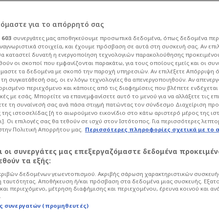
ρόμαστε για το απόρρητό σας
ι
603
συνεργάτες μας αποθηκεύουμε προσωπικά δεδομένα, όπως δεδομένα περ
ναγνωριστικά στοιχεία, και έχουμε πρόσβαση σε αυτά στη συσκευή σας. Αν επι
α καταστεί δυνατή η ενεργοποίηση τεχνολογιών παρακολούθησης προκειμένο
«κάδρο» για Λας
ούν οι σκοποί που εμφανίζονται παρακάτω, για τους οποίους εμείς και οι συν
μαστε τα δεδομένα με σκοπό την παροχή υπηρεσιών. Αν επιλέξετε Απόρριψη 
τη συγκατάθεσή σας, οι εν λόγω τεχνολογίες θα απενεργοποιηθούν. Αν απενερ
όμητο!
 ορισμένο περιεχόμενο και κάποιες από τις διαφημίσεις που βλέπετε ενδέχεται 
κές με εσάς. Μπορείτε να επανεμφανίσετε αυτό το μενού για να αλλάξετε τις επ
τε τη συναίνεσή σας ανά πάσα στιγμή πατώντας τον σύνδεσμο Διαχείριση πρ
 της ιστοσελίδας [ή το αιωρούμενο εικονίδιο στο κάτω αριστερό μέρος της ισ
Ποδόσφαιρο
Super League
ι]. Οι επιλογές σας θα τεθούν σε ισχύ στον Ιστότοπος. Για περισσότερες λεπτο
στην Πολιτική Απορρήτου μας.
Περισσότερες πληροφορίες σχετικά με το 
ως βρίσκεται κοντά σε μια νέα
ο μέλλον του να εξετάζεται εκτός
αι οι συνεργάτες μας επεξεργαζόμαστε δεδομένα προκειμέν
θούν τα εξής:
ριβών δεδομένων γεωεντοπισμού. Ακριβής σάρωση χαρακτηριστικών συσκευής
 ταυτότητας. Αποθήκευση ή/και πρόσβαση στα δεδομένα μιας συσκευής. Εξατ
και περιεχόμενο, μέτρηση διαφήμισης και περιεχομένου, έρευνα κοινού και αν
.
ς συνεργατών (προμηθευτές)