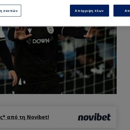
ση σκοπών
Απόρριψη όλων
Απ
* από τη Novibet!