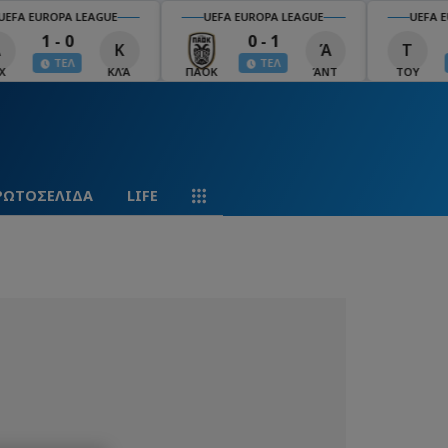
EFA EUROPA LEAGUE
UEFA EUROPA LEAGUE
UEFA EU
1 - 0
0 - 1
Κ
Ά
Τ
ΤΕΛ
ΤΕΛ
ΚΛΆ
ΠΑΟΚ
ΆΝΤ
ΤΟΥ
ΡΩΤΟΣΕΛΙΔΑ
LIFE