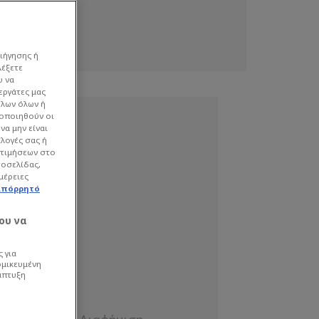
ιήγησης ή
λέξετε
υ να
εργάτες μας
όλων όλων ή
γοποιηθούν οι
να μην είναι
ιλογές σας ή
οτιμήσεων στο
τοσελίδας,
μέρειες
απόρρητό
ου να
 για
ομικευμένη
άπτυξη