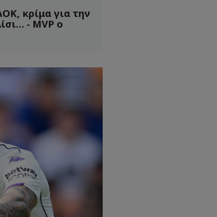
ΟΚ, κρίμα για την
ίσι… - MVP ο