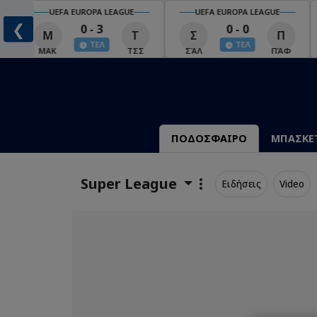
UEFA EUROPA LEAGUE
UEFA EUROPA LEAGUE
❮
0 - 3
0 - 0
Μ
Τ
Σ
Π
ΤΕΛ
ΤΕΛ
ΜΑΚ
ΤΣΣ
ΣΆΛ
ΠΆΦ
ΠΟΔΟΣΦΑΙΡΟ
ΜΠΑΣΚΕ
Super League
Ειδήσεις
Video