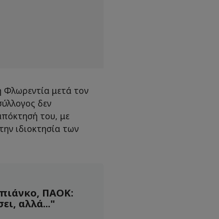
η Φλωρεντία μετά τον
 σύλλογος δεν
απόκτησή του, με
την ιδιοκτησία των
πιάνκο, ΠΑΟΚ:
ι, αλλά..."