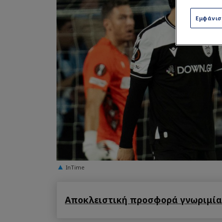
Εμφάνι
InTime
Αποκλειστική προσφορά γνωριμίας