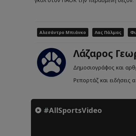
γκολ στον ΠΑΟΚ την περασμένη σεζόν.
Αλεσάντρο Μπιάνκο
Λας Πάλμας
Φι
Λάζαρος Γεω
Δημοσιογράφος και αρθ
Ρεπορτάζ και ειδήσεις 
#AllSportsVideo