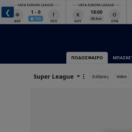
UEFA EUROPA LEAGUE
UEFA EUROPA LEAGUE
❮
1 - 0
18:00
Φ
Γ
Κ
Ο
ΤΕΛ
06 Αυγ
Ο
ΦΕΡ
ΓΚΌ
ΚΟΥ
ΟΥΝ
ΠΟΔΟΣΦΑΙΡΟ
ΜΠΑΣΚΕ
Super League
Ειδήσεις
Video