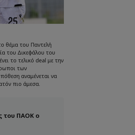
το θέμα του Παντελή
ία του Δικεφάλου του
ει το τελικό deal με την
θρωποι των
υπόθεση αναμένεται να
νατόν πιο άμεσα.
ς του ΠΑΟΚ ο