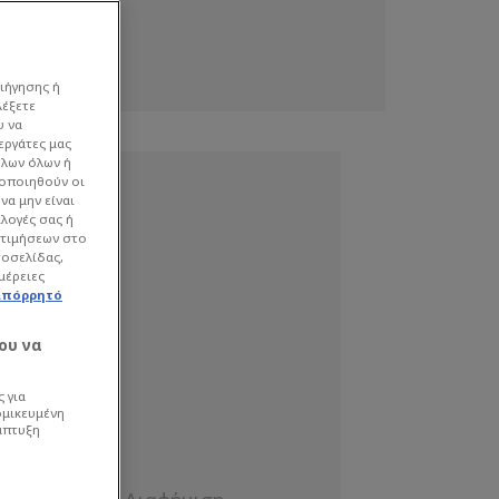
ιήγησης ή
λέξετε
υ να
εργάτες μας
όλων όλων ή
γοποιηθούν οι
να μην είναι
ιλογές σας ή
οτιμήσεων στο
τοσελίδας,
μέρειες
απόρρητό
ου να
 για
ομικευμένη
άπτυξη