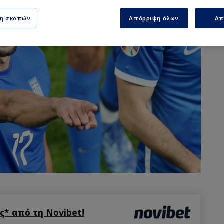
ση σκοπών
Απόρριψη όλων
Απ
* από τη Novibet!