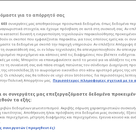
ρόμαστε για το απόρρητό σας
ι
603
συνεργάτες μας αποθηκεύουμε προσωπικά δεδομένα, όπως δεδομένα περ
ναγνωριστικά στοιχεία, και έχουμε πρόσβαση σε αυτά στη συσκευή σας. Αν επι
α καταστεί δυνατή η ενεργοποίηση τεχνολογιών παρακολούθησης προκειμένο
τρέμ ο ΠΑΟΚ μετά
ούν οι σκοποί που εμφανίζονται παρακάτω, για τους οποίους εμείς και οι συν
μαστε τα δεδομένα με σκοπό την παροχή υπηρεσιών. Αν επιλέξετε Απόρριψη 
τη συγκατάθεσή σας, οι εν λόγω τεχνολογίες θα απενεργοποιηθούν. Αν απενερ
 Τι γίνεται με
 ορισμένο περιεχόμενο και κάποιες από τις διαφημίσεις που βλέπετε ενδέχεται 
κές με εσάς. Μπορείτε να επανεμφανίσετε αυτό το μενού για να αλλάξετε τις επ
τε τη συναίνεσή σας ανά πάσα στιγμή πατώντας τον σύνδεσμο Διαχείριση πρ
 της ιστοσελίδας [ή το αιωρούμενο εικονίδιο στο κάτω αριστερό μέρος της ισ
ι]. Οι επιλογές σας θα τεθούν σε ισχύ στον Ιστότοπος. Για περισσότερες λεπτο
στην Πολιτική Απορρήτου μας.
Περισσότερες πληροφορίες σχετικά με το 
Ποδόσφαιρο
Super League
αι οι συνεργάτες μας επεξεργαζόμαστε δεδομένα προκειμέν
ώνει την μεταγραφή του Γάλλου μέσου,
θούν τα εξής:
 και θέλει κι άλλες κινήσεις άμεσα.
ριβών δεδομένων γεωεντοπισμού. Ακριβής σάρωση χαρακτηριστικών συσκευής
 ταυτότητας. Αποθήκευση ή/και πρόσβαση στα δεδομένα μιας συσκευής. Εξατ
και περιεχόμενο, μέτρηση διαφήμισης και περιεχομένου, έρευνα κοινού και αν
.
ς συνεργατών (προμηθευτές)