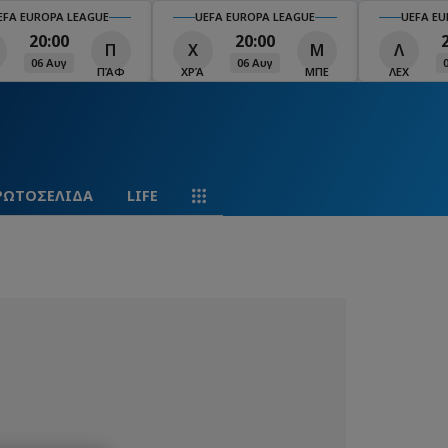
EFA EUROPA LEAGUE
UEFA EUROPA LEAGUE
UEFA EU
20:00
20:00
Π
Χ
Μ
Λ
06 Αυγ
06 Αυγ
ΠΆΦ
ΧΡΆ
ΜΠΕ
ΛΕΧ
ΡΩΤΟΣΕΛΙΔΑ
LIFE