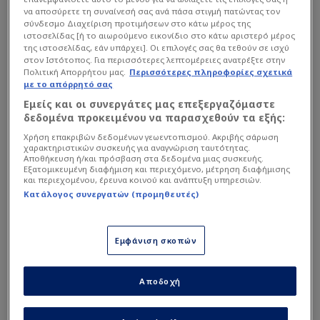
προπονήσεις ήταν σερί, δίχως ρεπό.
να αποσύρετε τη συναίνεσή σας ανά πάσα στιγμή πατώντας τον
σύνδεσμο Διαχείριση προτιμήσεων στο κάτω μέρος της
ιστοσελίδας [ή το αιωρούμενο εικονίδιο στο κάτω αριστερό μέρος
της ιστοσελίδας, εάν υπάρχει]. Οι επιλογές σας θα τεθούν σε ισχύ
Διαβάστε επίσης...
στον Ιστότοπος. Για περισσότερες λεπτομέρειες ανατρέξτε στην
Πολιτική Απορρήτου μας.
Περισσότερες πληροφορίες σχετικά
Φιλικό Χ με buzzer beater
με το απόρρητό σας
Μασούρα η Εθνική -
Εμείς και οι συνεργάτες μας επεξεργαζόμαστε
Διπρόσωπη στη Στοκχόλμη
δεδομένα προκειμένου να παρασχεθούν τα εξής:
(Vd)
Χρήση επακριβών δεδομένων γεωεντοπισμού. Ακριβής σάρωση
Απαντήσεις Γιοβάνοβιτς
χαρακτηριστικών συσκευής για αναγνώριση ταυτότητας.
Αποθήκευση ή/και πρόσβαση στα δεδομένα μιας συσκευής.
για το σύστημα και ο
Εξατομικευμένη διαφήμιση και περιεχόμενο, μέτρηση διαφήμισης
εκνευρισμός με ερώτηση
και περιεχομένου, έρευνα κοινού και ανάπτυξη υπηρεσιών.
Σουηδού
Κατάλογος συνεργατών (προμηθευτές)
Μέχρι το 50’-55’ είχαν ρυθμό οι διεθνείς, σαν να ήταν
Εμφάνιση σκοπών
στα μισά της σεζόν. Δούλεψε το σύστημα με τους τρεις
στόπερ»
είπε μεταξύ άλλων για το 2-2 με τους
Αποδοχή
Σκανδιναβούς και πρόσθεσε: