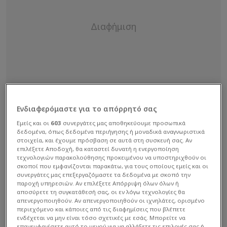
Ενδιαφερόμαστε για το απόρρητό σας
Εμείς και οι
603
συνεργάτες μας αποθηκεύουμε προσωπικά
δεδομένα, όπως δεδομένα περιήγησης ή μοναδικά αναγνωριστικά
στοιχεία, και έχουμε πρόσβαση σε αυτά στη συσκευή σας. Αν
επιλέξετε Αποδοχή, θα καταστεί δυνατή η ενεργοποίηση
τεχνολογιών παρακολούθησης προκειμένου να υποστηριχθούν οι
σκοποί που εμφανίζονται παρακάτω, για τους οποίους εμείς και οι
συνεργάτες μας επεξεργαζόμαστε τα δεδομένα με σκοπό την
παροχή υπηρεσιών. Αν επιλέξετε Απόρριψη όλων όλων ή
αποσύρετε τη συγκατάθεσή σας, οι εν λόγω τεχνολογίες θα
«Είχε δουλέψει αρκετά το σχήμα με τους τρεις
απενεργοποιηθούν. Αν απενεργοποιηθούν οι ιχνηλάτες, ορισμένο
κεντρικούς αμυντικούς, αφού η ομάδα είχε
περιεχόμενο και κάποιες από τις διαφημίσεις που βλέπετε
ενδέχεται να μην είναι τόσο σχετικές με εσάς. Μπορείτε να
συγκεντρωθεί μια εβδομάδα νωρίτερα και οι
επανεμφανίσετε αυτό το μενού για να αλλάξετε τις επιλογές σας ή