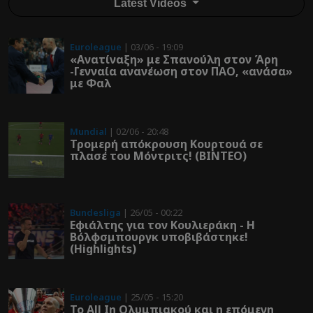
Latest Videos
Euroleague
| 03/06 - 19:09
«Ανατίναξη» με Σπανούλη στον Άρη
-Γενναία ανανέωση στον ΠΑΟ, «ανάσα»
με Φαλ
Mundial
| 02/06 - 20:48
Τρομερή απόκρουση Κουρτουά σε
πλασέ του Μόντριτς! (ΒΙΝΤΕΟ)
Bundesliga
| 26/05 - 00:22
Εφιάλτης για τον Κουλιεράκη - Η
Βόλφσμπουργκ υποβιβάστηκε!
(Highlights)
Euroleague
| 25/05 - 15:20
Το All In Ολυμπιακού και η επόμενη