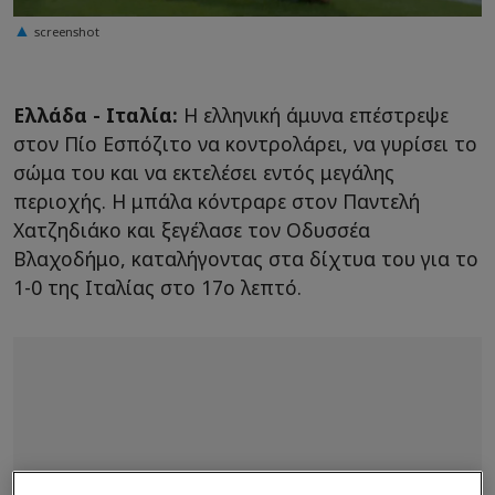
screenshot
Ελλάδα - Ιταλία:
Η ελληνική άμυνα επέστρεψε
στον Πίο Εσπόζιτο να κοντρολάρει, να γυρίσει το
σώμα του και να εκτελέσει εντός μεγάλης
περιοχής. Η μπάλα κόντραρε στον Παντελή
Χατζηδιάκο και ξεγέλασε τον Οδυσσέα
Βλαχοδήμο, καταλήγοντας στα δίχτυα του για το
1-0 της Ιταλίας στο 17ο λεπτό.