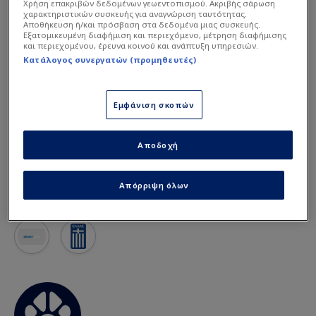
Χρήση επακριβών δεδομένων γεωεντοπισμού. Ακριβής σάρωση
χαρακτηριστικών συσκευής για αναγνώριση ταυτότητας.
Αποθήκευση ή/και πρόσβαση στα δεδομένα μιας συσκευής.
Εξατομικευμένη διαφήμιση και περιεχόμενο, μέτρηση διαφήμισης
και περιεχομένου, έρευνα κοινού και ανάπτυξη υπηρεσιών.
Κατάλογος συνεργατών (προμηθευτές)
Εμφάνιση σκοπών
Αποδοχή
Πίο Εσπόζιτο
Απόρριψη όλων