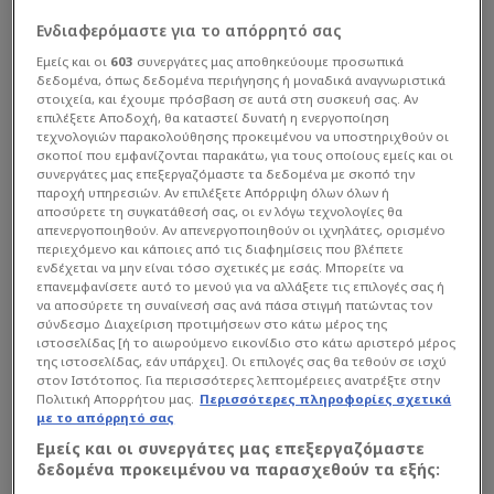
Ενδιαφερόμαστε για το απόρρητό σας
Εμείς και οι
603
συνεργάτες μας αποθηκεύουμε προσωπικά
δεδομένα, όπως δεδομένα περιήγησης ή μοναδικά αναγνωριστικά
στοιχεία, και έχουμε πρόσβαση σε αυτά στη συσκευή σας. Αν
επιλέξετε Αποδοχή, θα καταστεί δυνατή η ενεργοποίηση
τεχνολογιών παρακολούθησης προκειμένου να υποστηριχθούν οι
σκοποί που εμφανίζονται παρακάτω, για τους οποίους εμείς και οι
συνεργάτες μας επεξεργαζόμαστε τα δεδομένα με σκοπό την
παροχή υπηρεσιών. Αν επιλέξετε Απόρριψη όλων όλων ή
αποσύρετε τη συγκατάθεσή σας, οι εν λόγω τεχνολογίες θα
απενεργοποιηθούν. Αν απενεργοποιηθούν οι ιχνηλάτες, ορισμένο
περιεχόμενο και κάποιες από τις διαφημίσεις που βλέπετε
ενδέχεται να μην είναι τόσο σχετικές με εσάς. Μπορείτε να
επανεμφανίσετε αυτό το μενού για να αλλάξετε τις επιλογές σας ή
να αποσύρετε τη συναίνεσή σας ανά πάσα στιγμή πατώντας τον
σύνδεσμο Διαχείριση προτιμήσεων στο κάτω μέρος της
ιστοσελίδας [ή το αιωρούμενο εικονίδιο στο κάτω αριστερό μέρος
της ιστοσελίδας, εάν υπάρχει]. Οι επιλογές σας θα τεθούν σε ισχύ
στον Ιστότοπος. Για περισσότερες λεπτομέρειες ανατρέξτε στην
Πολιτική Απορρήτου μας.
Περισσότερες πληροφορίες σχετικά
με το απόρρητό σας
Εμείς και οι συνεργάτες μας επεξεργαζόμαστε
δεδομένα προκειμένου να παρασχεθούν τα εξής: