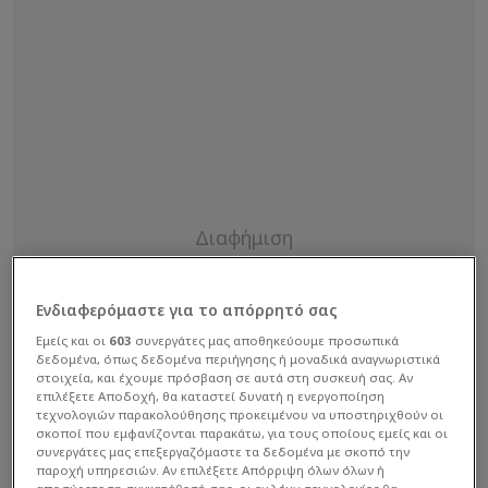
Ενδιαφερόμαστε για το απόρρητό σας
Εμείς και οι
603
συνεργάτες μας αποθηκεύουμε προσωπικά
δεδομένα, όπως δεδομένα περιήγησης ή μοναδικά αναγνωριστικά
στοιχεία, και έχουμε πρόσβαση σε αυτά στη συσκευή σας. Αν
επιλέξετε Αποδοχή, θα καταστεί δυνατή η ενεργοποίηση
τεχνολογιών παρακολούθησης προκειμένου να υποστηριχθούν οι
σκοποί που εμφανίζονται παρακάτω, για τους οποίους εμείς και οι
συνεργάτες μας επεξεργαζόμαστε τα δεδομένα με σκοπό την
παροχή υπηρεσιών. Αν επιλέξετε Απόρριψη όλων όλων ή