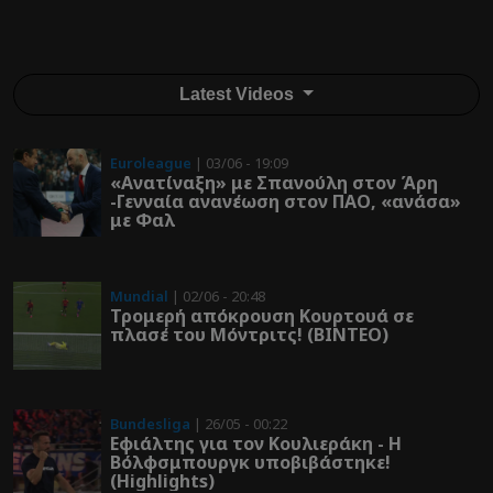
Latest Videos
Euroleague
| 03/06 - 19:09
«Ανατίναξη» με Σπανούλη στον Άρη
-Γενναία ανανέωση στον ΠΑΟ, «ανάσα»
με Φαλ
Mundial
| 02/06 - 20:48
Τρομερή απόκρουση Κουρτουά σε
πλασέ του Μόντριτς! (ΒΙΝΤΕΟ)
Bundesliga
| 26/05 - 00:22
Εφιάλτης για τον Κουλιεράκη - Η
Βόλφσμπουργκ υποβιβάστηκε!
(Highlights)