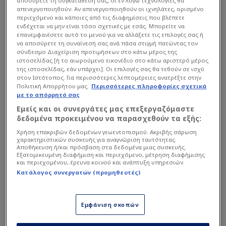
αποσύρετε τη συγκατάθεσή σας, οι εν λόγω τεχνολογίες θα
απενεργοποιηθούν. Αν απενεργοποιηθούν οι ιχνηλάτες, ορισμένο
περιεχόμενο και κάποιες από τις διαφημίσεις που βλέπετε
ενδέχεται να μην είναι τόσο σχετικές με εσάς. Μπορείτε να
επανεμφανίσετε αυτό το μενού για να αλλάξετε τις επιλογές σας ή
να αποσύρετε τη συναίνεσή σας ανά πάσα στιγμή πατώντας τον
Ωστόσο, στο επόμενο παιχνίδι της διοργάνωσης
σύνδεσμο Διαχείριση προτιμήσεων στο κάτω μέρος της
ιστοσελίδας [ή το αιωρούμενο εικονίδιο στο κάτω αριστερό μέρος
απέναντι στην Αυστραλία, η εικόνα ήταν
της ιστοσελίδας, εάν υπάρχει]. Οι επιλογές σας θα τεθούν σε ισχύ
διαφορετική. Οι παίκτριες τραγούδησαν κανονικά
στον Ιστότοπος. Για περισσότερες λεπτομέρειες ανατρέξτε στην
Πολιτική Απορρήτου μας.
Περισσότερες πληροφορίες σχετικά
τον εθνικό ύμνο και χαιρέτησαν στρατιωτικά,
με το απόρρητό σας
προκαλώντας νέο κύμα σχολίων και αντιδράσεων.
Εμείς και οι συνεργάτες μας επεξεργαζόμαστε
Ορισμένοι διαδηλωτές έσπευσαν να τις
δεδομένα προκειμένου να παρασχεθούν τα εξής:
χαρακτηρίσουν «ομήρους του καθεστώτος»,
Χρήση επακριβών δεδομένων γεωεντοπισμού. Ακριβής σάρωση
χαρακτηριστικών συσκευής για αναγνώριση ταυτότητας.
υποστηρίζοντας πως η αλλαγή στάσης πιθανόν
Αποθήκευση ή/και πρόσβαση στα δεδομένα μιας συσκευής.
να οφείλεται σε πιέσεις.
Εξατομικευμένη διαφήμιση και περιεχόμενο, μέτρηση διαφήμισης
και περιεχομένου, έρευνα κοινού και ανάπτυξη υπηρεσιών.
Κατάλογος συνεργατών (προμηθευτές)
Διαβάστε επίσης...
Εμφάνιση σκοπών
Παρέμβαση-σοκ από Τραμπ:
"Θα τις σκοτώσουν αν