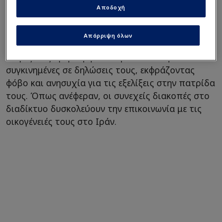
επιστρέψουν"! (ΒΙΝΤΕΟ)
Αποδοχή
Απόρριψη όλων
Οι ίδιες οι ποδοσφαιρίστριες της προπονήτριας
Μαριζιέ Τζαφαρί εμφανίστηκαν ιδιαίτερα
συγκινημένες σε δηλώσεις τους, εκφράζοντας
φόβο και ανησυχία για τις εξελίξεις στην πατρίδα
τους. Όπως ανέφεραν, οι συνεχείς διακοπές στο
διαδίκτυο δυσκολεύουν την επικοινωνία με τις
οικογένειές τους στο Ιράν.