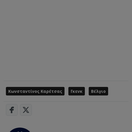
Κωνσταντίνος Καρέτσας
Γκενκ
Βέλγιο