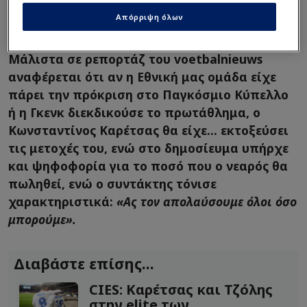
Αποθέωση στο Βέλγιο
Απόρριψη όλων
Μάλιστα σε ρεπορτάζ του voetbalnieuws
αναφέρεται ότι αν η Εθνική μας ομάδα είχε
πάρει την πρόκριση στο Παγκόσμιο Κύπελλο
ή η Γκενκ διεκδικούσε το πρωτάθλημα, ο
Κωνσταντίνος Καρέτσας θα είχε... εκτοξεύσει
τις μετοχές του, ενώ στο δημοσίευμα υπήρχε
και ψηφοφορία για το ποσό που ο νεαρός θα
πωληθεί, ενώ ο συντάκτης τόνισε
χαρακτηριστικά:
«Ας τον απολαύσουμε όλοι όσο
μπορούμε».
Διαβάστε επίσης...
CIES: Καρέτσας και Τζόλης
στην elite των