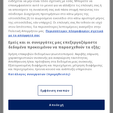
ενδέχεται να μην είναι τόσο σχετικές με εσάς. Μπορείτε να
επανεμφανίσετε αυτό το μενού για να αλλάξετε τις επιλογές σας ή
να αποσύρετε τη συναίνεσή σας ανά πάσα στιγμή πατώντας τον
σύνδεσμο Διαχείριση προτιμήσεων στο κάτω μέρος της
ιστοσελίδας [ή το αιωρούμενο εικονίδιο στο κάτω αριστερό μέρος
της ιστοσελίδας, εάν υπάρχει]. Οι επιλογές σας θα τεθούν σε ισχύ
στον Ιστότοπος. Για περισσότερες λεπτομέρειες ανατρέξτε στην
Πολιτική Απορρήτου μας.
Περισσότερες πληροφορίες σχετικά
με το απόρρητό σας
Εμείς και οι συνεργάτες μας επεξεργαζόμαστε
δεδομένα προκειμένου να παρασχεθούν τα εξής:
Χρήση επακριβών δεδομένων γεωεντοπισμού. Ακριβής σάρωση
χαρακτηριστικών συσκευής για αναγνώριση ταυτότητας.
Αποθήκευση ή/και πρόσβαση στα δεδομένα μιας συσκευής.
Εξατομικευμένη διαφήμιση και περιεχόμενο, μέτρηση διαφήμισης
και περιεχομένου, έρευνα κοινού και ανάπτυξη υπηρεσιών.
Κατάλογος συνεργατών (προμηθευτές)
Εμφάνιση σκοπών
Αποδοχή
Intime