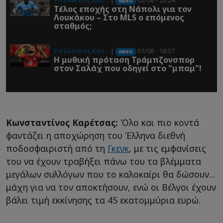
Υπόλοιπος Κόσ...
|
02/08 - 20:24
VIDEO
Τέλος εποχής στη Νάπολι για τον
Λουκάκου – Στο MLS ο επόμενος
σταθμός;
Υπόλοιπος Κόσ...
|
01/08 - 18:57
VIDEO
Η μυθική πρόταση Τράμπζονσπορ
στον Σαλάχ που οδηγεί στο "μπαμ"!
Κωνσταντίνος Καρέτσας:
Όλο και πιο κοντά
φαντάζει η αποχώρηση του Έλληνα διεθνή
ποδοσφαιριστή από τη
Γκενκ
, με τις εμφανίσεις
του να έχουν τραβήξει πάνω του τα βλέμματα
μεγάλων συλλόγων που το καλοκαίρι θα δώσουν...
μάχη για να τον αποκτήσουν, ενώ οι Βέλγοι έχουν
βάλει τιμή εκκίνησης τα 45 εκατομμύρια ευρώ.