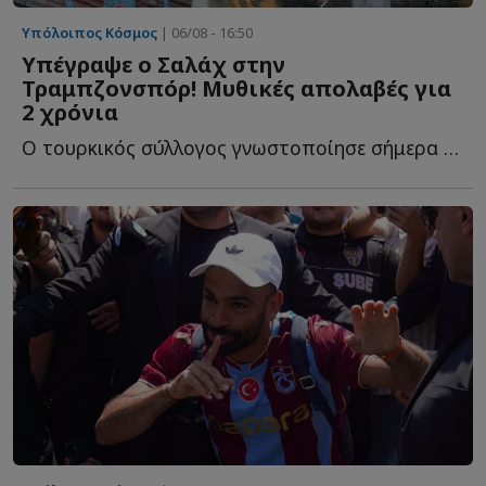
Υπόλοιπος Κόσμος
| 06/08 - 16:50
Υπέγραψε ο Σαλάχ στην
Τραμπζονσπόρ! Μυθικές απολαβές για
2 χρόνια
Ο τουρκικός σύλλογος γνωστοποίησε σήμερα (6/8) ότι ο Α...