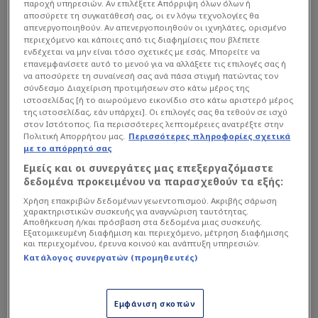
παροχή υπηρεσιών. Αν επιλέξετε Απόρριψη όλων όλων ή
αποσύρετε τη συγκατάθεσή σας, οι εν λόγω τεχνολογίες θα
απενεργοποιηθούν. Αν απενεργοποιηθούν οι ιχνηλάτες, ορισμένο
περιεχόμενο και κάποιες από τις διαφημίσεις που βλέπετε
ενδέχεται να μην είναι τόσο σχετικές με εσάς. Μπορείτε να
επανεμφανίσετε αυτό το μενού για να αλλάξετε τις επιλογές σας ή
να αποσύρετε τη συναίνεσή σας ανά πάσα στιγμή πατώντας τον
σύνδεσμο Διαχείριση προτιμήσεων στο κάτω μέρος της
ιστοσελίδας [ή το αιωρούμενο εικονίδιο στο κάτω αριστερό μέρος
της ιστοσελίδας, εάν υπάρχει]. Οι επιλογές σας θα τεθούν σε ισχύ
στον Ιστότοπος. Για περισσότερες λεπτομέρειες ανατρέξτε στην
Πολιτική Απορρήτου μας.
Περισσότερες πληροφορίες σχετικά
Το παράδοξο για την ομάδα του Μουρίνιο, εκτός
με το απόρρητό σας
του ότι προηγήθηκε με 2-0 και ισοφαρίστηκε από
Εμείς και οι συνεργάτες μας επεξεργαζόμαστε
δεδομένα προκειμένου να παρασχεθούν τα εξής:
ένα... αδιάφορο βαθμολογικά αντίπαλο, ήταν το
Χρήση επακριβών δεδομένων γεωεντοπισμού. Ακριβής σάρωση
γεγονός ότι ο πρώτος σκόρερ της
Βαγγέλης
χαρακτηριστικών συσκευής για αναγνώριση ταυτότητας.
Παυλίδης
έμεινε σε όλο το ματς στον πάγκο!
Αποθήκευση ή/και πρόσβαση στα δεδομένα μιας συσκευής.
Εξατομικευμένη διαφήμιση και περιεχόμενο, μέτρηση διαφήμισης
Γεγονός που αν μη τι άλλο προκαλεί πολλά
και περιεχομένου, έρευνα κοινού και ανάπτυξη υπηρεσιών.
ερωτηματικά, τη στιγμή που ο Έλληνας στράικερ
Κατάλογος συνεργατών (προμηθευτές)
δεν αντιμετωπίζει κάποιο πρόβλημα
τραυματισμού.
Εμφάνιση σκοπών