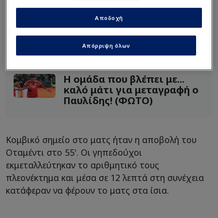
Διαβάστε επίσης...
Αποδοχή
Η ομάδα που έχει βάλει
"στόχο" τον Παυλίδη για το
Απόρριψη όλων
καλοκαίρι (ΦΩΤΟ)
Η ομάδα που βλέπει με...
καλό μάτι για μεταγραφή ο
Παυλίδης! (ΦΩΤΟ)
Κομβικό σημείο στο ματς ήταν η αποβολή του
Οταμέντι στο 55'. Οι γηπεδούχοι
εκμεταλλεύτηκαν το αριθμητικό τους
πλεονέκτημα και μέσα σε 12 λεπτά στη συνέχεια
κατάφεραν να φέρουν το ματς στα ίσια.