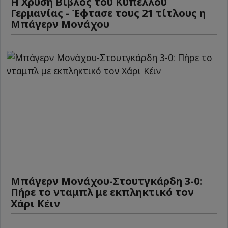
Η Χρυσή Βίβλος του Κυπέλλου
Γερμανίας - Έφτασε τους 21 τίτλους η
Μπάγερν Μονάχου
Μπάγερν Μονάχου-Στουτγκάρδη 3-0:
Πήρε το νταμπλ με εκπληκτικό τον
Χάρι Κέιν