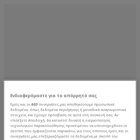
Ενδιαφερόμαστε για το απόρρητό σας
Εμείς και οι
603
συνεργάτες μας αποθηκεύουμε προσωπικά
δεδομένα, όπως δεδομένα περιήγησης ή μοναδικά αναγνωριστικά
στοιχεία, και έχουμε πρόσβαση σε αυτά στη συσκευή σας. Αν
επιλέξετε Αποδοχή, θα καταστεί δυνατή η ενεργοποίηση
τεχνολογιών παρακολούθησης προκειμένου να υποστηριχθούν οι
σκοποί που εμφανίζονται παρακάτω, για τους οποίους εμείς και οι
συνεργάτες μας επεξεργαζόμαστε τα δεδομένα με σκοπό την