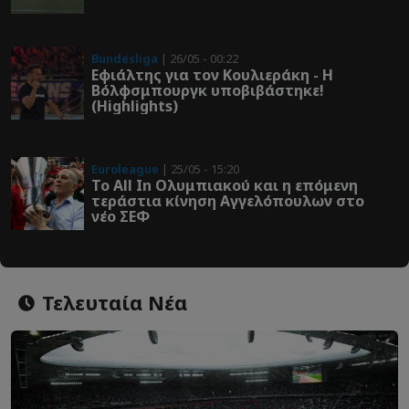
Bundesliga
| 26/05 - 00:22
Εφιάλτης για τον Κουλιεράκη - Η
Βόλφσμπουργκ υποβιβάστηκε!
(Highlights)
Euroleague
| 25/05 - 15:20
Το All In Ολυμπιακού και η επόμενη
τεράστια κίνηση Αγγελόπουλων στο
νέο ΣΕΦ
Τελευταία Νέα