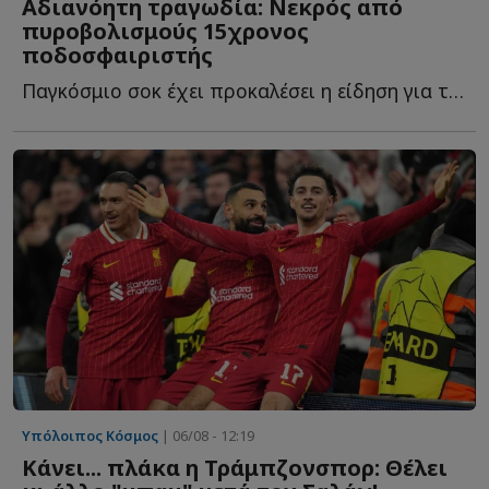
Αδιανόητη τραγωδία: Νεκρός από
πυροβολισμούς 15χρονος
ποδοσφαιριστής
Παγκόσμιο σοκ έχει προκαλέσει η είδηση για την δολοφονία ε...
Υπόλοιπος Κόσμος
| 06/08 - 12:19
Κάνει... πλάκα η Τράμπζονσπορ: Θέλει