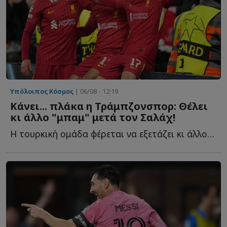
Υπόλοιπος Κόσμος
| 06/08 - 12:19
Κάνει... πλάκα η Τράμπζονσπορ: Θέλει
κι άλλο "μπαμ" μετά τον Σαλάχ!
Η τουρκική ομάδα φέρεται να εξετάζει κι άλλον π...