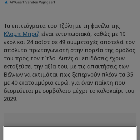
AP/Geert Vanden Wijngaert
Τα επιτεύγματα του Τζόλη με τη φανέλα της
Κλαμπ Μπριζ
είναι εντυπωσιακά, καθώς με 19
γκολ και 24 ασίστ σε 49 συμμετοχές αποτελεί τον
απόλυτο πρωταγωνιστή στην πορεία της ομάδας
του προς τον τίτλο. Αυτές οι επιδόσεις έχουν
εκτοξεύσει την αξία του, με τις απαιτήσεις των
Βέλγων να εκτιμάται πως ξεπερνούν πλέον τα 35
με 40 εκατομμύρια ευρώ, για έναν παίκτη που
δεσμεύεται με συμβόλαιο μέχρι το καλοκαίρι του
2029.