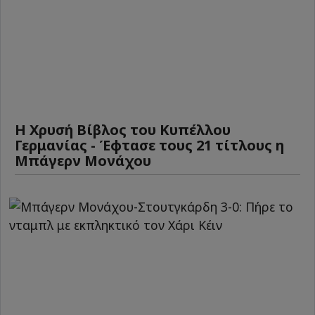
Η Χρυσή Βίβλος του Κυπέλλου
Γερμανίας - Έφτασε τους 21 τίτλους η
Μπάγερν Μονάχου