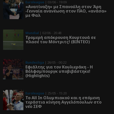
Euroleague
| 03/06 - 19:09
«Ανατίναξη» με Σπανούλη στον Άρη
-Γενναία ανανέωση στον ΠΑΟ, «ανάσα»
με Φαλ
Mundial
| 02/06 - 20:48
Τρομερή απόκρουση Κουρτουά σε
πλασέ του Μόντριτς! (ΒΙΝΤΕΟ)
Bundesliga
| 26/05 - 00:22
Εφιάλτης για τον Κουλιεράκη - Η
Βόλφσμπουργκ υποβιβάστηκε!
(Highlights)
Euroleague
| 25/05 - 15:20
Το All In Ολυμπιακού και η επόμενη
τεράστια κίνηση Αγγελόπουλων στο
νέο ΣΕΦ