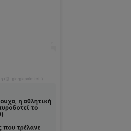
η (@_giorgiapalmieri_)
ουχα, η αθλητική
υροδοτεί το
Ο)
 που τρέλανε