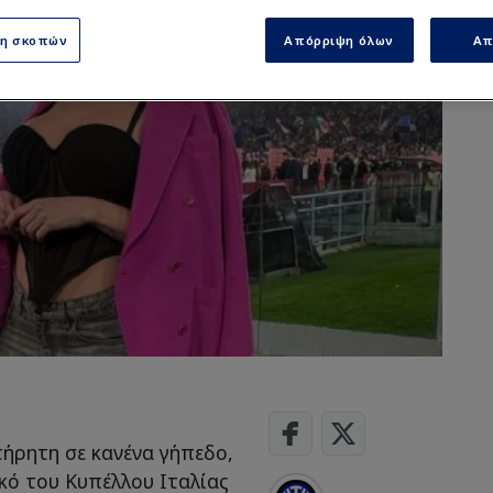
ση σκοπών
Απόρριψη όλων
Απ
ήρητη σε κανένα γήπεδο,
κό του Κυπέλλου Ιταλίας