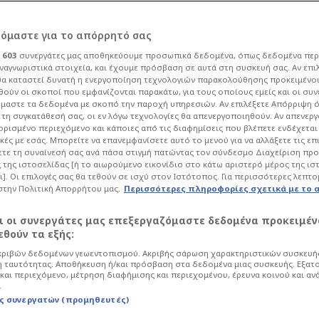
ρόμαστε για το απόρρητό σας
ι
603
συνεργάτες μας αποθηκεύουμε προσωπικά δεδομένα, όπως δεδομένα περ
ναγνωριστικά στοιχεία, και έχουμε πρόσβαση σε αυτά στη συσκευή σας. Αν επι
α καταστεί δυνατή η ενεργοποίηση τεχνολογιών παρακολούθησης προκειμένο
ιογράφος τρέλανε
ούν οι σκοποί που εμφανίζονται παρακάτω, για τους οποίους εμείς και οι συν
μαστε τα δεδομένα με σκοπό την παροχή υπηρεσιών. Αν επιλέξετε Απόρριψη 
τη συγκατάθεσή σας, οι εν λόγω τεχνολογίες θα απενεργοποιηθούν. Αν απενερ
ον τελικό (ΦΩΤΟ)
 ορισμένο περιεχόμενο και κάποιες από τις διαφημίσεις που βλέπετε ενδέχεται 
κές με εσάς. Μπορείτε να επανεμφανίσετε αυτό το μενού για να αλλάξετε τις επ
τε τη συναίνεσή σας ανά πάσα στιγμή πατώντας τον σύνδεσμο Διαχείριση πρ
 της ιστοσελίδας [ή το αιωρούμενο εικονίδιο στο κάτω αριστερό μέρος της ισ
Ποδόσφαιρο
Υπόλοιπος Κόσμος
ι]. Οι επιλογές σας θα τεθούν σε ισχύ στον Ιστότοπος. Για περισσότερες λεπτο
στην Πολιτική Απορρήτου μας.
Περισσότερες πληροφορίες σχετικά με το 
ημιουργός περιεχομένου, ξεχωρίζει στα
ζει μόδα, αθλητική δημοσιογραφία και
αι οι συνεργάτες μας επεξεργαζόμαστε δεδομένα προκειμέν
θούν τα εξής:
ριβών δεδομένων γεωεντοπισμού. Ακριβής σάρωση χαρακτηριστικών συσκευής
 ταυτότητας. Αποθήκευση ή/και πρόσβαση στα δεδομένα μιας συσκευής. Εξατ
και περιεχόμενο, μέτρηση διαφήμισης και περιεχομένου, έρευνα κοινού και αν
.
ς συνεργατών (προμηθευτές)