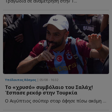
Tραγωδία σε αναμέτρηση στην Τ...
Υπόλοιπος Κόσμος
| 05/08 - 16:32
Το «χρυσό» συμβόλαιο του Σαλάχ!
Έσπασε ρεκόρ στην Τουρκία
Ο Αιγύπτιος σούπερ σταρ άφησε πίσω ακόμη και τον Βίκτορ Ό...