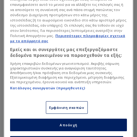
Ο Μέσι ολοκλήρωσε μια όμορφη ομαδική
επανεμφανίσετε αυτό το μενού για να αλλάξετε τις επιλογές σας ή
ενέργεια, σκοράροντας από κοντινή απόσταση
να αποσύρετε τη συναίνεσή σας ανά πάσα στιγμή πατώντας τον
σύνδεσμο Διαχείριση προτιμήσεων στο κάτω μέρος της
στο 30ό λεπτό και αργότερα (41`) μετά από ένα
ιστοσελίδας [ή το αιωρούμενο εικονίδιο στο κάτω αριστερό μέρος
από τα γνωστά του «σλάλομ» έδωσε έτοιμο γκολ
της ιστοσελίδας, εάν υπάρχει]. Οι επιλογές σας θα τεθούν σε ισχύ
στον Ιστότοπος. Για περισσότερες λεπτομέρειες ανατρέξτε στην
στον Γερμανό, Μπερτεράμε.
Πολιτική Απορρήτου μας.
Περισσότερες πληροφορίες σχετικά
με το απόρρητό σας
Εμείς και οι συνεργάτες μας επεξεργαζόμαστε
Διαβάστε επίσης...
δεδομένα προκειμένου να παρασχεθούν τα εξής:
Συμπαίκτης του Μέσι για
Χρήση επακριβών δεδομένων γεωεντοπισμού. Ακριβής σάρωση
χαρακτηριστικών συσκευής για αναγνώριση ταυτότητας.
Ολυμπιακό - Βρήκε... νέο
Αποθήκευση ή/και πρόσβαση στα δεδομένα μιας συσκευής.
Γιοβάνοβιτς ο
Εξατομικευμένη διαφήμιση και περιεχόμενο, μέτρηση διαφήμισης
και περιεχομένου, έρευνα κοινού και ανάπτυξη υπηρεσιών.
Παναθηναϊκός
Κατάλογος συνεργατών (προμηθευτές)
Μουντιάλ: Με Μέσι,
εκπλήξεις και ηχηρές
απουσίες η προεπιλογή
Εμφάνιση σκοπών
Αργεντινής!
Αποδοχή
Ο 38χρονος Αργεντινός, μετρά ήδη 12 γκολ στην