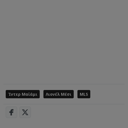
Ίντερ Μαϊάμι
Λιονέλ Μέσι
MLS