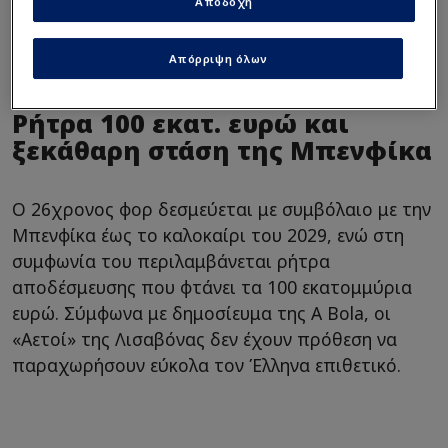
Αποδοχή
“Άκυρο” Μπενφίκα για
Παυλίδη - Έριξε ηχηρή
“πόρτα” για την πώλησή
Απόρριψη όλων
του
Ρήτρα 100 εκατ. ευρώ και
ξεκάθαρη στάση της Μπενφίκα
Ο 26χρονος φορ δεσμεύεται με συμβόλαιο με την
Μπενφίκα έως το καλοκαίρι του 2029, ενώ στη
συμφωνία του περιλαμβάνεται ρήτρα
αποδέσμευσης που φτάνει τα 100 εκατομμύρια
ευρώ. Σύμφωνα με δημοσίευμα της A Bola, οι
«Αετοί» της Λισαβόνας δεν έχουν πρόθεση να
παραχωρήσουν εύκολα τον Έλληνα επιθετικό.