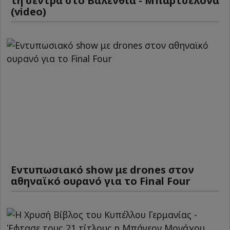
τη σέντρα στο Βαλένθια - Μπαρτσελόνα
(video)
Εντυπωσιακό show με drones στον
αθηναϊκό ουρανό για το Final Four