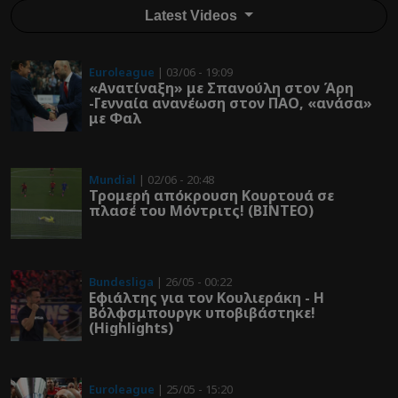
Latest Videos
Euroleague
| 03/06 - 19:09
«Ανατίναξη» με Σπανούλη στον Άρη
-Γενναία ανανέωση στον ΠΑΟ, «ανάσα»
με Φαλ
Mundial
| 02/06 - 20:48
Τρομερή απόκρουση Κουρτουά σε
πλασέ του Μόντριτς! (ΒΙΝΤΕΟ)
Bundesliga
| 26/05 - 00:22
Εφιάλτης για τον Κουλιεράκη - Η
Βόλφσμπουργκ υποβιβάστηκε!
(Highlights)
Euroleague
| 25/05 - 15:20