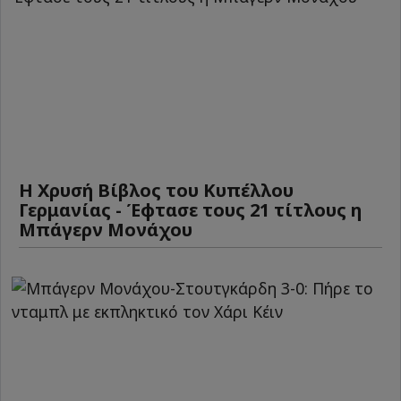
Η Χρυσή Βίβλος του Κυπέλλου
Γερμανίας - Έφτασε τους 21 τίτλους η
Μπάγερν Μονάχου