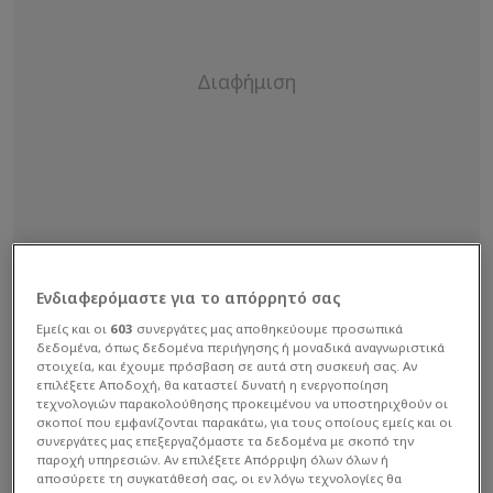
Ενδιαφερόμαστε για το απόρρητό σας
Εμείς και οι
603
συνεργάτες μας αποθηκεύουμε προσωπικά
δεδομένα, όπως δεδομένα περιήγησης ή μοναδικά αναγνωριστικά
στοιχεία, και έχουμε πρόσβαση σε αυτά στη συσκευή σας. Αν
επιλέξετε Αποδοχή, θα καταστεί δυνατή η ενεργοποίηση
τεχνολογιών παρακολούθησης προκειμένου να υποστηριχθούν οι
σκοποί που εμφανίζονται παρακάτω, για τους οποίους εμείς και οι
συνεργάτες μας επεξεργαζόμαστε τα δεδομένα με σκοπό την
παροχή υπηρεσιών. Αν επιλέξετε Απόρριψη όλων όλων ή
αποσύρετε τη συγκατάθεσή σας, οι εν λόγω τεχνολογίες θα