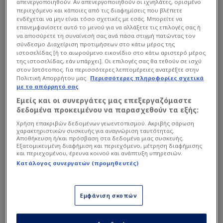
απενεργοποιηθούν. Αν απενεργοποιηθούν οι ιχνηλάτες, ορισμένο
περιεχόμενο και κάποιες από τις διαφημίσεις που βλέπετε
ενδέχεται να μην είναι τόσο σχετικές με εσάς. Μπορείτε να
επανεμφανίσετε αυτό το μενού για να αλλάξετε τις επιλογές σας ή
να αποσύρετε τη συναίνεσή σας ανά πάσα στιγμή πατώντας τον
σύνδεσμο Διαχείριση προτιμήσεων στο κάτω μέρος της
ιστοσελίδας [ή το αιωρούμενο εικονίδιο στο κάτω αριστερό μέρος
της ιστοσελίδας, εάν υπάρχει]. Οι επιλογές σας θα τεθούν σε ισχύ
στον Ιστότοπος. Για περισσότερες λεπτομέρειες ανατρέξτε στην
Πολιτική Απορρήτου μας.
Περισσότερες πληροφορίες σχετικά
με το απόρρητό σας
AP
Εμείς και οι συνεργάτες μας επεξεργαζόμαστε
δεδομένα προκειμένου να παρασχεθούν τα εξής:
Οι εμφανίσεις του Έλληνα διεθνούς επιθετικού
Χρήση επακριβών δεδομένων γεωεντοπισμού. Ακριβής σάρωση
έχουν προσελκύσει το ενδιαφέρον αρκετών
χαρακτηριστικών συσκευής για αναγνώριση ταυτότητας.
συλλόγων, με τα τουρκικά δημοσιεύματα να
Αποθήκευση ή/και πρόσβαση στα δεδομένα μιας συσκευής.
Εξατομικευμένη διαφήμιση και περιεχόμενο, μέτρηση διαφήμισης
αναφέρουν ότι η
Φενέρμπαχτσε
και η Μπεσίκτας
και περιεχομένου, έρευνα κοινού και ανάπτυξη υπηρεσιών.
Κατάλογος συνεργατών (προμηθευτές)
εξετάζουν σοβαρά την περίπτωσή του για την
ενίσχυση της επιθετικής τους γραμμής.
Εμφάνιση σκοπών
Διαβάστε επίσης...