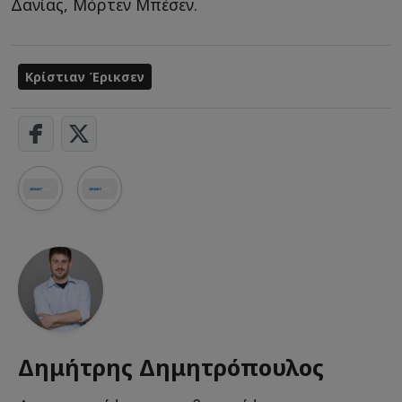
Δανίας, Μόρτεν Μπέσεν.
Κρίστιαν Έρικσεν
Δημήτρης Δημητρόπουλος