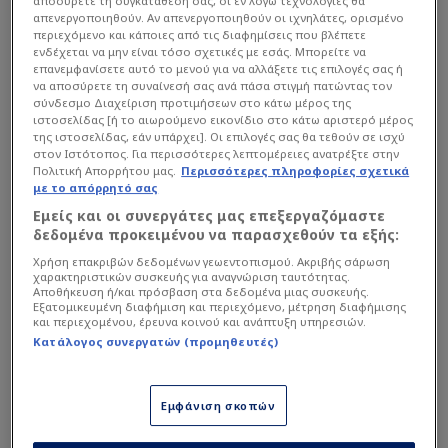
αποσύρετε τη συγκατάθεσή σας, οι εν λόγω τεχνολογίες θα
απενεργοποιηθούν. Αν απενεργοποιηθούν οι ιχνηλάτες, ορισμένο
Ευτυχώς ο 34χρονος άσος είναι καλά στην υγεία
περιεχόμενο και κάποιες από τις διαφημίσεις που βλέπετε
του, όπως αναφέρει τόσο η Ομοσπονδία της
ενδέχεται να μην είναι τόσο σχετικές με εσάς. Μπορείτε να
επανεμφανίσετε αυτό το μενού για να αλλάξετε τις επιλογές σας ή
Δανίας, τα ΜΜΕ της χώρας, αλλά και ο γιατρός
να αποσύρετε τη συναίνεσή σας ανά πάσα στιγμή πατώντας τον
της εθνικής ομάδας.
σύνδεσμο Διαχείριση προτιμήσεων στο κάτω μέρος της
ιστοσελίδας [ή το αιωρούμενο εικονίδιο στο κάτω αριστερό μέρος
της ιστοσελίδας, εάν υπάρχει]. Οι επιλογές σας θα τεθούν σε ισχύ
στον Ιστότοπος. Για περισσότερες λεπτομέρειες ανατρέξτε στην
Διαβάστε επίσης...
Πολιτική Απορρήτου μας.
Περισσότερες πληροφορίες σχετικά
με το απόρρητό σας
Το μήνυμα του Γιάρεμτσουκ
Εμείς και οι συνεργάτες μας επεξεργαζόμαστε
στον Έρικσεν: «Είμαστε
δεδομένα προκειμένου να παρασχεθούν τα εξής:
μαζί σου»
Χρήση επακριβών δεδομένων γεωεντοπισμού. Ακριβής σάρωση
χαρακτηριστικών συσκευής για αναγνώριση ταυτότητας.
Αποθήκευση ή/και πρόσβαση στα δεδομένα μιας συσκευής.
Εξατομικευμένη διαφήμιση και περιεχόμενο, μέτρηση διαφήμισης
"Είναι καλά, δεδομένων των
και περιεχομένου, έρευνα κοινού και ανάπτυξη υπηρεσιών.
συνθηκών"
Κατάλογος συνεργατών (προμηθευτές)
Η επίσημη ανακοίνωση της δανέζικης
Εμφάνιση σκοπών
Ομοσπονδίας έφερε ανακούφιση στους