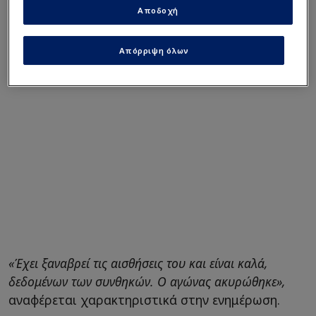
φιλάθλους, καθώς γνωστοποίησε πως ο Έρικσεν
Αποδοχή
ξαναβρήκε τις αισθήσεις του.
Απόρριψη όλων
«Έχει ξαναβρεί τις αισθήσεις του και είναι καλά,
δεδομένων των συνθηκών. Ο αγώνας ακυρώθηκε»,
αναφέρεται χαρακτηριστικά στην ενημέρωση.