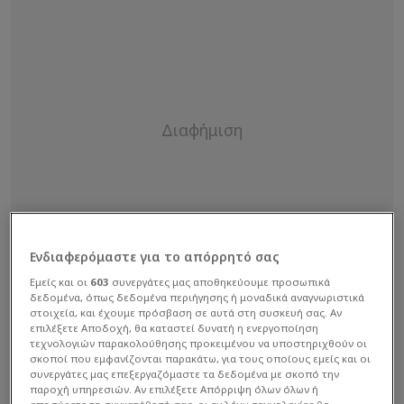
Ενδιαφερόμαστε για το απόρρητό σας
Εμείς και οι
603
συνεργάτες μας αποθηκεύουμε προσωπικά
δεδομένα, όπως δεδομένα περιήγησης ή μοναδικά αναγνωριστικά
στοιχεία, και έχουμε πρόσβαση σε αυτά στη συσκευή σας. Αν
επιλέξετε Αποδοχή, θα καταστεί δυνατή η ενεργοποίηση
τεχνολογιών παρακολούθησης προκειμένου να υποστηριχθούν οι
σκοποί που εμφανίζονται παρακάτω, για τους οποίους εμείς και οι
συνεργάτες μας επεξεργαζόμαστε τα δεδομένα με σκοπό την
παροχή υπηρεσιών. Αν επιλέξετε Απόρριψη όλων όλων ή