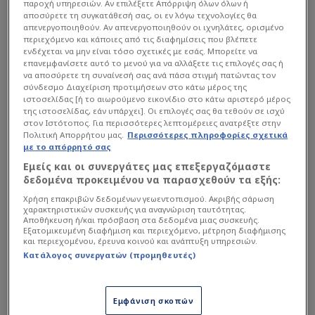
παροχή υπηρεσιών. Αν επιλέξετε Απόρριψη όλων όλων ή
Η πρόσφατη παράδοση είναι ξεκάθαρα υπέρ της
αποσύρετε τη συγκατάθεσή σας, οι εν λόγω τεχνολογίες θα
απενεργοποιηθούν. Αν απενεργοποιηθούν οι ιχνηλάτες, ορισμένο
Μάντσεστερ Σίτι, η οποία παραμένει αήττητη
περιεχόμενο και κάποιες από τις διαφημίσεις που βλέπετε
στα πέντε τελευταία μεταξύ τους παιχνίδια, με
ενδέχεται να μην είναι τόσο σχετικές με εσάς. Μπορείτε να
επανεμφανίσετε αυτό το μενού για να αλλάξετε τις επιλογές σας ή
τέσσερις νίκες και μία ισοπαλία.
να αποσύρετε τη συναίνεσή σας ανά πάσα στιγμή πατώντας τον
σύνδεσμο Διαχείριση προτιμήσεων στο κάτω μέρος της
ιστοσελίδας [ή το αιωρούμενο εικονίδιο στο κάτω αριστερό μέρος
της ιστοσελίδας, εάν υπάρχει]. Οι επιλογές σας θα τεθούν σε ισχύ
στον Ιστότοπος. Για περισσότερες λεπτομέρειες ανατρέξτε στην
Πολιτική Απορρήτου μας.
Περισσότερες πληροφορίες σχετικά
με το απόρρητό σας
Εμείς και οι συνεργάτες μας επεξεργαζόμαστε
δεδομένα προκειμένου να παρασχεθούν τα εξής:
Χρήση επακριβών δεδομένων γεωεντοπισμού. Ακριβής σάρωση
χαρακτηριστικών συσκευής για αναγνώριση ταυτότητας.
Αποθήκευση ή/και πρόσβαση στα δεδομένα μιας συσκευής.
Εξατομικευμένη διαφήμιση και περιεχόμενο, μέτρηση διαφήμισης
και περιεχομένου, έρευνα κοινού και ανάπτυξη υπηρεσιών.
Κατάλογος συνεργατών (προμηθευτές)
Εμφάνιση σκοπών
Στη φετινή
Premier League
οι δύο ομάδες έμειναν