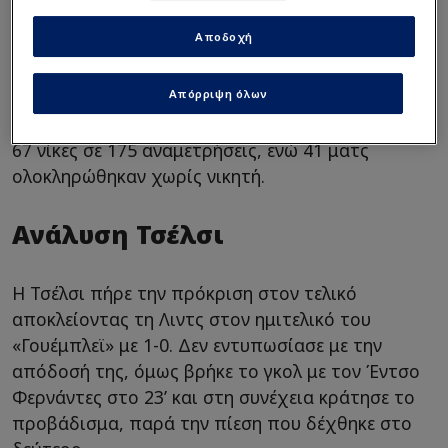
στο 1-1 στο «Έτιχαντ», ενώ στο δεύτερο ματς οι
Αποδοχή
«πολίτες» πέρασαν άνετα από το «Στάμφορντ
Μπριτζ», επικρατώντας 3-0 της Τσέλσι. Συνολικά,
Απόρριψη όλων
πάντως, η προϊστορία είναι απόλυτα
ισορροπημένη, με τις δύο ομάδες να έχουν από
67 νίκες σε 175 αναμετρήσεις, ενώ 41 ματς
ολοκληρώθηκαν χωρίς νικητή.
Ανάλυση Τσέλσι
Η Τσέλσι πήρε την πρόκριση στον τελικό
αποκλείοντας τη Λιντς στον ημιτελικό του
«Γουέμπλεϊ» με 1-0. Δεν εντυπωσίασε με την
απόδοσή της, όμως βρήκε το γκολ με τον Έντσο
Φερνάντες στο 23’ και στη συνέχεια κράτησε το
προβάδισμα, παρά την πίεση που δέχθηκε στο