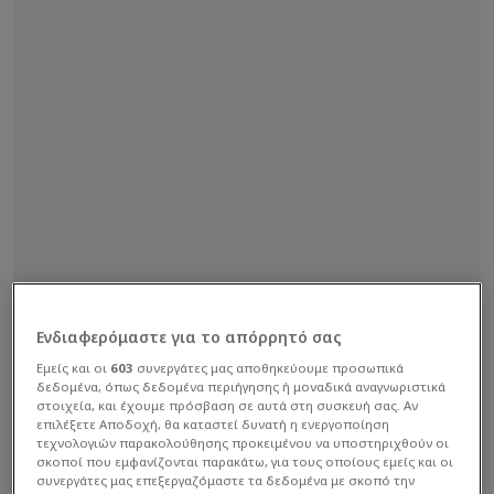
Ενδιαφερόμαστε για το απόρρητό σας
Σε περίπτωση ισοπαλίας στην κανονική διάρκεια,
θα ακολουθήσει παράταση και, αν χρειαστεί, η
Εμείς και οι
603
συνεργάτες μας αποθηκεύουμε προσωπικά
δεδομένα, όπως δεδομένα περιήγησης ή μοναδικά αναγνωριστικά
διαδικασία των πέναλτι. Η ομάδα που θα
στοιχεία, και έχουμε πρόσβαση σε αυτά στη συσκευή σας. Αν
κατακτήσει το τρόπαιο θα εξασφαλίσει θέση στη
επιλέξετε Αποδοχή, θα καταστεί δυνατή η ενεργοποίηση
τεχνολογιών παρακολούθησης προκειμένου να υποστηριχθούν οι
League Phase του επόμενου
Europa League
.
σκοποί που εμφανίζονται παρακάτω, για τους οποίους εμείς και οι
συνεργάτες μας επεξεργαζόμαστε τα δεδομένα με σκοπό την