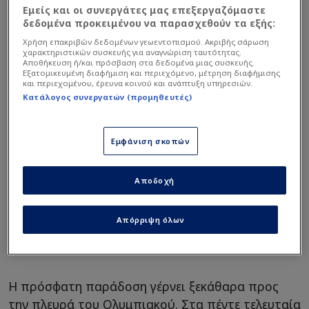
σειρά, παίρνοντας τη νίκη στον πρώτο τελικό,
Εμείς και οι συνεργάτες μας επεξεργαζόμαστε
και πλέον πηγαίνουν στην έδρα του
δεδομένα προκειμένου να παρασχεθούν τα εξής:
Παναθηναϊκού με στόχο να διπλασιάσουν τα
Χρήση επακριβών δεδομένων γεωεντοπισμού. Ακριβής σάρωση
χαρακτηριστικών συσκευής για αναγνώριση ταυτότητας.
θετικά αποτελέσματα. Από την άλλη, οι
Αποθήκευση ή/και πρόσβαση στα δεδομένα μιας συσκευής.
Εξατομικευμένη διαφήμιση και περιεχόμενο, μέτρηση διαφήμισης
«πράσινοι» καλούνται να βγάλουν αντίδραση
και περιεχομένου, έρευνα κοινού και ανάπτυξη υπηρεσιών.
μπροστά στο κοινό τους, καθώς γνωρίζουν πως
Κατάλογος συνεργατών (προμηθευτές)
το 0-2 θα κάνει την αποστολή τους πολύ πιο
δύσκολη στη συνέχεια.
Εμφάνιση σκοπών
Διαβάστε επίσης...
Αποδοχή
Παναθηναϊκός –
Ολυμπιακός Στοίχημα:
Απόρριψη όλων
Τώρα θα τα βάλει για το 2.05
Η πρόσφατη παράδοση γέρνει ξεκάθαρα προς
την πλευρά του Ολυμπιακού. Στα πέντε τελευταία