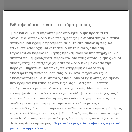
Ενδιαφερόμαστε για το απόρρητό σας
Εμείς και οι
603
συνεργάτες μας αποθηκεύουμε προσωπικά
δεδομένα, όπως δεδομένα περιήγησης ή μοναδικά αναγνωριστικά
στοιχεία, και έχουμε πρόσβαση σε αυτά στη συσκευή σας. Αν
επιλέξετε Αποδοχή, θα καταστεί δυνατή η ενεργοποίηση
τεχνολογιών παρακολούθησης προκειμένου να υποστηριχθούν οι
σκοποί που εμφανίζονται παρακάτω, για τους οποίους εμείς και οι
συνεργάτες μας επεξεργαζόμαστε τα δεδομένα με σκοπό την
παροχή υπηρεσιών. Αν επιλέξετε Απόρριψη όλων όλων ή
αποσύρετε τη συγκατάθεσή σας, οι εν λόγω τεχνολογίες θα
απενεργοποιηθούν. Αν απενεργοποιηθούν οι ιχνηλάτες, ορισμένο
περιεχόμενο και κάποιες από τις διαφημίσεις που βλέπετε
ενδέχεται να μην είναι τόσο σχετικές με εσάς. Μπορείτε να
επανεμφανίσετε αυτό το μενού για να αλλάξετε τις επιλογές σας ή
να αποσύρετε τη συναίνεσή σας ανά πάσα στιγμή πατώντας τον
σύνδεσμο Διαχείριση προτιμήσεων στο κάτω μέρος της
ιστοσελίδας [ή το αιωρούμενο εικονίδιο στο κάτω αριστερό μέρος
της ιστοσελίδας, εάν υπάρχει]. Οι επιλογές σας θα τεθούν σε ισχύ
στον Ιστότοπος. Για περισσότερες λεπτομέρειες ανατρέξτε στην
Πολιτική Απορρήτου μας.
Περισσότερες πληροφορίες σχετικά
Οι «ερυθρόλευκοι» έκαναν το πρώτο βήμα στη
με το απόρρητό σας