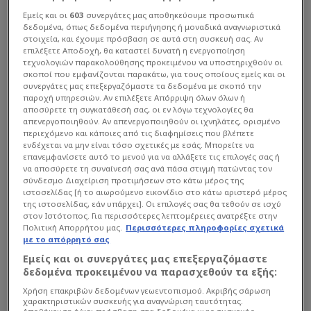
Εμείς και οι
603
συνεργάτες μας αποθηκεύουμε προσωπικά
δεδομένα, όπως δεδομένα περιήγησης ή μοναδικά αναγνωριστικά
Euroleague
| 06/08 - 12:10
στοιχεία, και έχουμε πρόσβαση σε αυτά στη συσκευή σας. Αν
Μήνυμα Χεζόνια για την αποχώρηση
επιλέξετε Αποδοχή, θα καταστεί δυνατή η ενεργοποίηση
τεχνολογιών παρακολούθησης προκειμένου να υποστηριχθούν οι
από Ρεάλ: "Δεν το περίμενα ποτέ"
σκοποί που εμφανίζονται παρακάτω, για τους οποίους εμείς και οι
(ΦΩΤΟ)
συνεργάτες μας επεξεργαζόμαστε τα δεδομένα με σκοπό την
παροχή υπηρεσιών. Αν επιλέξετε Απόρριψη όλων όλων ή
Ο Κροάτης φόργουορντ αποχαιρέτησε τους Μαδριλένους μ...
αποσύρετε τη συγκατάθεσή σας, οι εν λόγω τεχνολογίες θα
απενεργοποιηθούν. Αν απενεργοποιηθούν οι ιχνηλάτες, ορισμένο
περιεχόμενο και κάποιες από τις διαφημίσεις που βλέπετε
ενδέχεται να μην είναι τόσο σχετικές με εσάς. Μπορείτε να
επανεμφανίσετε αυτό το μενού για να αλλάξετε τις επιλογές σας ή
να αποσύρετε τη συναίνεσή σας ανά πάσα στιγμή πατώντας τον
σύνδεσμο Διαχείριση προτιμήσεων στο κάτω μέρος της
ιστοσελίδας [ή το αιωρούμενο εικονίδιο στο κάτω αριστερό μέρος
της ιστοσελίδας, εάν υπάρχει]. Οι επιλογές σας θα τεθούν σε ισχύ
στον Ιστότοπος. Για περισσότερες λεπτομέρειες ανατρέξτε στην
Πολιτική Απορρήτου μας.
Περισσότερες πληροφορίες σχετικά
με το απόρρητό σας
Εμείς και οι συνεργάτες μας επεξεργαζόμαστε
δεδομένα προκειμένου να παρασχεθούν τα εξής:
Χρήση επακριβών δεδομένων γεωεντοπισμού. Ακριβής σάρωση
χαρακτηριστικών συσκευής για αναγνώριση ταυτότητας.