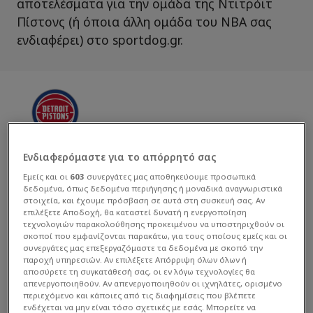
αποτελέσματα για την ομάδα της Ντιτρόιτ
Πίστονς (ή όποια άλλη ομάδα του ΝΒΑ σας
ενδιαφέρει) στο sportdog.gr.
Μπάσκετ
Ενδιαφερόμαστε για το απόρρητό σας
Εμείς και οι
603
συνεργάτες μας αποθηκεύουμε προσωπικά
Τελευταία νέα
δεδομένα, όπως δεδομένα περιήγησης ή μοναδικά αναγνωριστικά
στοιχεία, και έχουμε πρόσβαση σε αυτά στη συσκευή σας. Αν
επιλέξετε Αποδοχή, θα καταστεί δυνατή η ενεργοποίηση
τεχνολογιών παρακολούθησης προκειμένου να υποστηριχθούν οι
σκοποί που εμφανίζονται παρακάτω, για τους οποίους εμείς και οι
συνεργάτες μας επεξεργαζόμαστε τα δεδομένα με σκοπό την
παροχή υπηρεσιών. Αν επιλέξετε Απόρριψη όλων όλων ή
αποσύρετε τη συγκατάθεσή σας, οι εν λόγω τεχνολογίες θα
απενεργοποιηθούν. Αν απενεργοποιηθούν οι ιχνηλάτες, ορισμένο
περιεχόμενο και κάποιες από τις διαφημίσεις που βλέπετε
ενδέχεται να μην είναι τόσο σχετικές με εσάς. Μπορείτε να