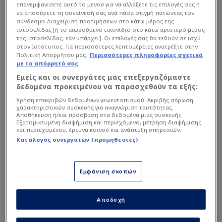
επανεμφανίσετε αυτό το μενού για να αλλάξετε τις επιλογές σας ή
να αποσύρετε τη συναίνεσή σας ανά πάσα στιγμή πατώντας τον
σύνδεσμο Διαχείριση προτιμήσεων στο κάτω μέρος της
ιστοσελίδας [ή το αιωρούμενο εικονίδιο στο κάτω αριστερό μέρος
της ιστοσελίδας, εάν υπάρχει]. Οι επιλογές σας θα τεθούν σε ισχύ
στον Ιστότοπος. Για περισσότερες λεπτομέρειες ανατρέξτε στην
Πολιτική Απορρήτου μας.
Περισσότερες πληροφορίες σχετικά
Euroleague
| 29/04 - 19:45
με το απόρρητό σας
Χάνεται μεταγραφικός στόχος
Εμείς και οι συνεργάτες μας επεξεργαζόμαστε
Ολυμπιακού, ΠΑΟ - Η ομάδα που τον
δεδομένα προκειμένου να παρασχεθούν τα εξής:
έπεισε
Χρήση επακριβών δεδομένων γεωεντοπισμού. Ακριβής σάρωση
χαρακτηριστικών συσκευής για αναγνώριση ταυτότητας.
Τι προκύπτει για παίκτη που φερόταν...
Αποθήκευση ή/και πρόσβαση στα δεδομένα μιας συσκευής.
Εξατομικευμένη διαφήμιση και περιεχόμενο, μέτρηση διαφήμισης
και περιεχομένου, έρευνα κοινού και ανάπτυξη υπηρεσιών.
Κατάλογος συνεργατών (προμηθευτές)
Εμφάνιση σκοπών
Αποδοχή