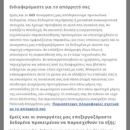
Ενδιαφερόμαστε για το απόρρητό σας
Εμείς και οι
603
συνεργάτες μας αποθηκεύουμε προσωπικά
δεδομένα, όπως δεδομένα περιήγησης ή μοναδικά αναγνωριστικά
στοιχεία, και έχουμε πρόσβαση σε αυτά στη συσκευή σας. Αν
επιλέξετε Αποδοχή, θα καταστεί δυνατή η ενεργοποίηση
τεχνολογιών παρακολούθησης προκειμένου να υποστηριχθούν οι
σκοποί που εμφανίζονται παρακάτω, για τους οποίους εμείς και οι
συνεργάτες μας επεξεργαζόμαστε τα δεδομένα με σκοπό την
παροχή υπηρεσιών. Αν επιλέξετε Απόρριψη όλων όλων ή
Υπόλοιπος Κόσμος
| 28/05 - 15:57
αποσύρετε τη συγκατάθεσή σας, οι εν λόγω τεχνολογίες θα
απενεργοποιηθούν. Αν απενεργοποιηθούν οι ιχνηλάτες, ορισμένο
Τρελαίνει την Ευρώπη ο Τζόλης - Στο
περιεχόμενο και κάποιες από τις διαφημίσεις που βλέπετε
στόχαστρο τοπ συλλόγων
ενδέχεται να μην είναι τόσο σχετικές με εσάς. Μπορείτε να
επανεμφανίσετε αυτό το μενού για να αλλάξετε τις επιλογές σας ή
Ο Έλληνας εξτρέμ οδήγησε την Κλαμπ...
να αποσύρετε τη συναίνεσή σας ανά πάσα στιγμή πατώντας τον
σύνδεσμο Διαχείριση προτιμήσεων στο κάτω μέρος της
ιστοσελίδας [ή το αιωρούμενο εικονίδιο στο κάτω αριστερό μέρος
της ιστοσελίδας, εάν υπάρχει]. Οι επιλογές σας θα τεθούν σε ισχύ
στον Ιστότοπος. Για περισσότερες λεπτομέρειες ανατρέξτε στην
Πολιτική Απορρήτου μας.
Περισσότερες πληροφορίες σχετικά
με το απόρρητό σας
Εμείς και οι συνεργάτες μας επεξεργαζόμαστε
δεδομένα προκειμένου να παρασχεθούν τα εξής: