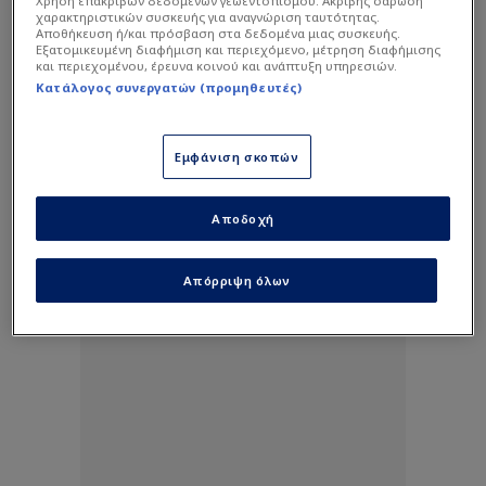
Χρήση επακριβών δεδομένων γεωεντοπισμού. Ακριβής σάρωση
χαρακτηριστικών συσκευής για αναγνώριση ταυτότητας.
Αποθήκευση ή/και πρόσβαση στα δεδομένα μιας συσκευής.
Εξατομικευμένη διαφήμιση και περιεχόμενο, μέτρηση διαφήμισης
και περιεχομένου, έρευνα κοινού και ανάπτυξη υπηρεσιών.
Κατάλογος συνεργατών (προμηθευτές)
Εμφάνιση σκοπών
Αποδοχή
Απόρριψη όλων