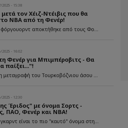
/2025 - 15:38
 μετά τον Χέιζ-Ντέιβις που θα
στο ΝΒΑ από τη Φενέρ!
Ο Αμερικανός φόργουορντ αποκτήθηκε από τους Φοίνιξ Σ...
/2025 - 16:02
στη Φενέρ για Μπιμπέροβιτς - Θα
 παίξει..."!
Στην φερόμενη μεταγραφή του Τουρκοβόζνιου άσου της Φ...
/2025 - 12:30
ης Έριδος" με όνομα Σορτς -
, ΠΑΟ, Φενέρ και ΝΒΑ!
Ο Αμερικάνος γκαρντ είναι το πιο "καυτό" όνομα στη Euroleague, μ...