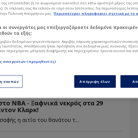
 της ιστοσελίδας [ή το αιωρούμενο εικονίδιο στο κάτω αριστερό μέρος της ισ
ι]. Οι επιλογές σας θα τεθούν σε ισχύ στον Ιστότοπος. Για περισσότερες λεπτο
στην Πολιτική Απορρήτου μας.
Περισσότερες πληροφορίες σχετικά με το 
Βίντεο
Roster
αι οι συνεργάτες μας επεξεργαζόμαστε δεδομένα προκειμέν
θούν τα εξής:
ριβών δεδομένων γεωεντοπισμού. Ακριβής σάρωση χαρακτηριστικών συσκευής
 ταυτότητας. Αποθήκευση ή/και πρόσβαση στα δεδομένα μιας συσκευής. Εξατ
και περιεχόμενο, μέτρηση διαφήμισης και περιεχομένου, έρευνα κοινού και αν
ι πρώτες πληροφορίες για Κλαρκ
.
ά αίτια θανάτου
ς συνεργατών (προμηθευτές)
Ο Μπράντον Κλαρκ άφησε την τελευταία του πνοή σε ηλικία 29...
ση σκοπών
Απόρριψη όλων
Απ
το ΝΒA - Ξαφνικά νεκρός στα 29
ντον Κλαρκ!
 σαφής η αιτία του θανάτου τ...