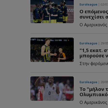
Euroleague
| 02/07
Ο επόμενος
συνεχίσει 
Euroleague
| 29/05
"1,5 εκατ. 
μπορούσε να
Euroleague
| 20/05
Το "μήλον τ
Ολυμπιακός