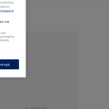
τοσελίδας,
μέρειες
απόρρητό
ου να
 για
ομικευμένη
άπτυξη
οδοχή