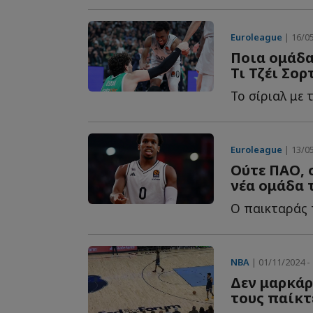
Euroleague
| 16/05
Ποια ομάδα
Τι Τζέι Σορ
Το σίριαλ με 
Euroleague
| 13/05
Ούτε ΠΑΟ, 
νέα ομάδα τ
NBA
| 01/11/2024 - 
Δεν μαρκάρ
τους παίκτ