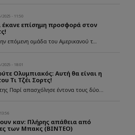
/2025 - 11:50
 έκανε επίσημη προσφορά στον
τς!
την επόμενη ομάδα του Αμερικανού τ...
/2025 - 18:01
ούτε Ολυμπιακός: Αυτή θα είναι η
ου Τι Τζέι Σορτς!
Ο παικταράς της Παρί απασχόλησε έντονα τους δύο "γίγαντες" τ...
13:56
ουν καν: Πλήρης απάθεια από
ες των Μπακς (ΒΙΝΤΕΟ)