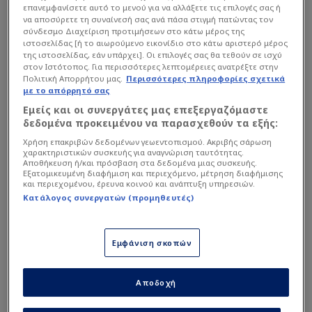
επανεμφανίσετε αυτό το μενού για να αλλάξετε τις επιλογές σας ή
να αποσύρετε τη συναίνεσή σας ανά πάσα στιγμή πατώντας τον
σύνδεσμο Διαχείριση προτιμήσεων στο κάτω μέρος της
ιστοσελίδας [ή το αιωρούμενο εικονίδιο στο κάτω αριστερό μέρος
της ιστοσελίδας, εάν υπάρχει]. Οι επιλογές σας θα τεθούν σε ισχύ
στον Ιστότοπος. Για περισσότερες λεπτομέρειες ανατρέξτε στην
Πολιτική Απορρήτου μας.
Περισσότερες πληροφορίες σχετικά
με το απόρρητό σας
Εμείς και οι συνεργάτες μας επεξεργαζόμαστε
δεδομένα προκειμένου να παρασχεθούν τα εξής:
Χρήση επακριβών δεδομένων γεωεντοπισμού. Ακριβής σάρωση
χαρακτηριστικών συσκευής για αναγνώριση ταυτότητας.
Αποθήκευση ή/και πρόσβαση στα δεδομένα μιας συσκευής.
Εξατομικευμένη διαφήμιση και περιεχόμενο, μέτρηση διαφήμισης
Super League
| 14/05 - 16:22
και περιεχομένου, έρευνα κοινού και ανάπτυξη υπηρεσιών.
ΠΑΟΚ: Σενάριο για κεντρικό
Κατάλογος συνεργατών (προμηθευτές)
αμυντικό από την Γαλλία!
Νέο μεταγραφικό σενάριο από τη Γαλλία φέρνει τον ΠΑΟΚ σ...
Εμφάνιση σκοπών
Αποδοχή