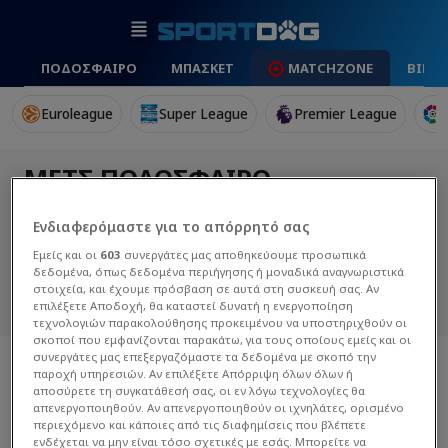
ΠΟΔΟΣΦΑΙΡΟ
ΜΠΑΣΚΕΤ
MATCHZONE
ΒΙΝΤ
Euroleague
Super League
Premier League
ΜΕΤΣ ΠΟΔΌΣΦΑΙΡΟ
Ανακαλύψτε εξελίξεις, αγώνες και
Ενδιαφερόμαστε για το απόρρητό σας
αποτελέσματα για την Μετς στη σεζόν
Εμείς και οι
603
συνεργάτες μας αποθηκεύουμε προσωπικά
2025/2026 στη Ligue1 με αναλύσεις και νέα στο
δεδομένα, όπως δεδομένα περιήγησης ή μοναδικά αναγνωριστικά
sportdog.gr.
στοιχεία, και έχουμε πρόσβαση σε αυτά στη συσκευή σας. Αν
επιλέξετε Αποδοχή, θα καταστεί δυνατή η ενεργοποίηση
τεχνολογιών παρακολούθησης προκειμένου να υποστηριχθούν οι
σκοποί που εμφανίζονται παρακάτω, για τους οποίους εμείς και οι
συνεργάτες μας επεξεργαζόμαστε τα δεδομένα με σκοπό την
← Επιστροφή στην Ομάδα
παροχή υπηρεσιών. Αν επιλέξετε Απόρριψη όλων όλων ή
αποσύρετε τη συγκατάθεσή σας, οι εν λόγω τεχνολογίες θα
απενεργοποιηθούν. Αν απενεργοποιηθούν οι ιχνηλάτες, ορισμένο
Ειδήσεις
Προφίλ Ομάδας
Βίντεο
περιεχόμενο και κάποιες από τις διαφημίσεις που βλέπετε
ενδέχεται να μην είναι τόσο σχετικές με εσάς. Μπορείτε να