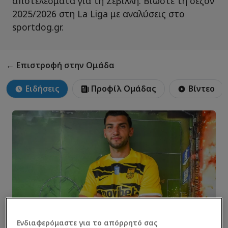
αποτελέσματα για τη Σεβίλλη. Βιώστε τη σεζόν
2025/2026 στη La Liga με αναλύσεις στο
sportdog.gr.
← Επιστροφή στην Ομάδα
Ειδήσεις
Προφίλ Ομάδας
Βίντεο
Ενδιαφερόμαστε για το απόρρητό σας