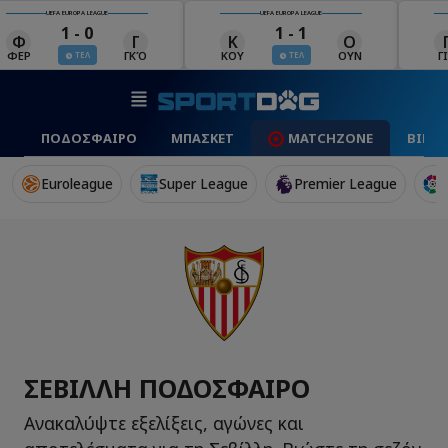
UEFA EUROPA LEAGUE
UEFA EUROPA LEAGUE
1 - 0
1 - 1
Φ
Γ
Κ
Ο
ΦΕΡ
ΓΚΌ
ΚΟΥ
ΟΥΝ
Γ
ΤΕΛ
ΤΕΛ
ΠΟΔΟΣΦΑΙΡΟ
ΜΠΑΣΚΕΤ
MATCHZONE
ΒΙΝΤ
Euroleague
Super League
Premier League
ΣΕΒΊΛΛΗ ΠΟΔΌΣΦΑΙΡΟ
Ανακαλύψτε εξελίξεις, αγώνες και