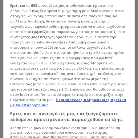
Super League
| 05/08 - 12:16
Εμείς και οι
603
συνεργάτες μας αποθηκεύουμε προσωπικά
δεδομένα, όπως δεδομένα περιήγησης ή μοναδικά αναγνωριστικά
Αποκάλυψη για το συμβόλαιο του
στοιχεία, και έχουμε πρόσβαση σε αυτά στη συσκευή σας. Αν
Μιρ! Ειδικός όρος στη συμφωνία
επιλέξετε Αποδοχή, θα καταστεί δυνατή η ενεργοποίηση
Άρη-Σεβίλλης
τεχνολογιών παρακολούθησης προκειμένου να υποστηριχθούν οι
σκοποί που εμφανίζονται παρακάτω, για τους οποίους εμείς και οι
Η οικονομική «ανάσα» των Ανδαλουσιανών, ο διαμερισμός τ...
συνεργάτες μας επεξεργαζόμαστε τα δεδομένα με σκοπό την
παροχή υπηρεσιών. Αν επιλέξετε Απόρριψη όλων όλων ή
αποσύρετε τη συγκατάθεσή σας, οι εν λόγω τεχνολογίες θα
απενεργοποιηθούν. Αν απενεργοποιηθούν οι ιχνηλάτες, ορισμένο
περιεχόμενο και κάποιες από τις διαφημίσεις που βλέπετε
ενδέχεται να μην είναι τόσο σχετικές με εσάς. Μπορείτε να
επανεμφανίσετε αυτό το μενού για να αλλάξετε τις επιλογές σας ή
να αποσύρετε τη συναίνεσή σας ανά πάσα στιγμή πατώντας τον
σύνδεσμο Διαχείριση προτιμήσεων στο κάτω μέρος της
ιστοσελίδας [ή το αιωρούμενο εικονίδιο στο κάτω αριστερό μέρος
της ιστοσελίδας, εάν υπάρχει]. Οι επιλογές σας θα τεθούν σε ισχύ
στον Ιστότοπος. Για περισσότερες λεπτομέρειες ανατρέξτε στην
Πολιτική Απορρήτου μας.
Περισσότερες πληροφορίες σχετικά
με το απόρρητό σας
Εμείς και οι συνεργάτες μας επεξεργαζόμαστε
δεδομένα προκειμένου να παρασχεθούν τα εξής:
Χρήση επακριβών δεδομένων γεωεντοπισμού. Ακριβής σάρωση
χαρακτηριστικών συσκευής για αναγνώριση ταυτότητας.
Αποθήκευση ή/και πρόσβαση στα δεδομένα μιας συσκευής.